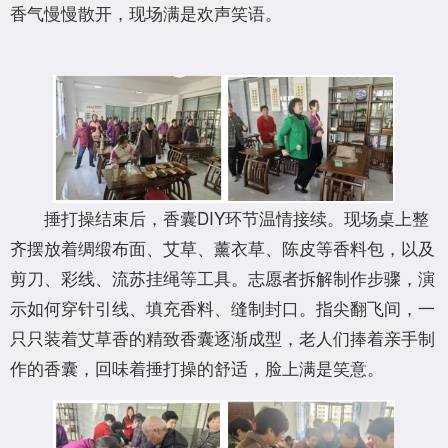
香气慢慢散开，现场满是欢声笑语。
捶打操结束后，香囊DIY环节温情接续。现场桌上整
齐摆放着绸缎布面、艾草、薰衣草、陈皮等香料包，以及
剪刀、彩线、流苏挂绳等工具。志愿者拆解制作步骤，演
示如何穿针引线、填充香料、缝制封口。指尖翻飞间，一
只只装着艾草香的精致香囊逐渐成型，老人们捧着亲手制
作的香囊，回味着捶打操的舒适，脸上满是笑意。