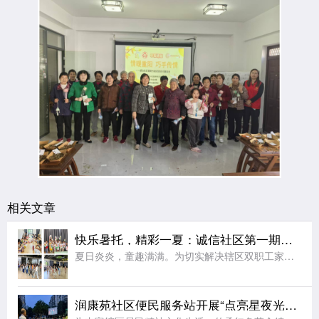
相关文章
快乐暑托，精彩一夏：诚信社区第一期暑托班圆满收官
夏日炎炎，童趣满满。为切实解决辖区双职工家庭“看护难”问题，丰富青少年暑期精神文化生活，助力未成年人健康快乐成长，2026年7月，江宁区秣陵街道诚信社区精心筹备、暖心开设第一期暑托班。经过为期一个月的
润康苑社区便民服务站开展“点亮星夜光影 赓续红色薪火”