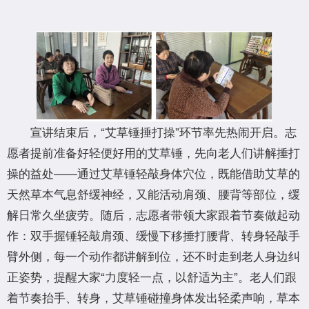
宣讲结束后，“艾草锤捶打操”环节率先热闹开启。志
愿者提前准备好轻便好用的艾草锤，先向老人们讲解捶打
操的益处——通过艾草锤轻敲身体穴位，既能借助艾草的
天然草本气息舒缓神经，又能活动肩颈、腰背等部位，缓
解日常久坐疲劳。随后，志愿者带领大家跟着节奏做起动
作：双手握锤轻敲肩颈、缓慢下移捶打腰背、转身轻敲手
臂外侧，每一个动作都讲解到位，还不时走到老人身边纠
正姿势，提醒大家“力度轻一点，以舒适为主”。老人们跟
着节奏抬手、转身，艾草锤碰撞身体发出轻柔声响，草本