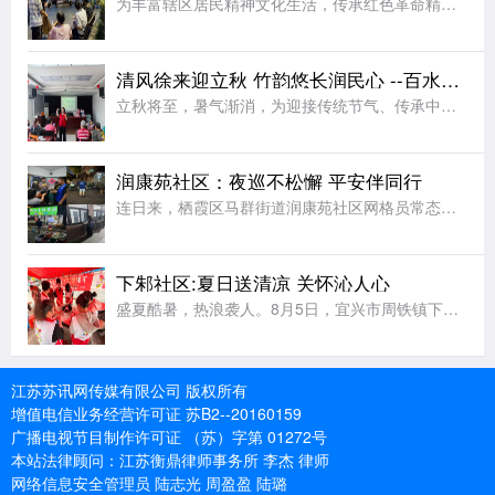
为丰富辖区居民精神文化生活，传承红色革命精神，厚植群众爱国情怀，8月5日晚，马群街道宣传文体办联合润康苑社区党总支、新时代文明实践站、关工委、掌上云社区、妇联开展露天红色电影放映活动，为居民送上一场精
清风徐来迎立秋 竹韵悠长润民心 --百水家园社区竹编扇手工体验润民心
立秋将至，暑气渐消，为迎接传统节气、传承中华优秀传统文化，丰富辖区居民夏日及立秋时节精神文化生活，让大家近距离感受非遗手工艺的独特魅力，8月6日上午，栖霞区马群街道百水家园社区党委、新时代文明实践站联
润康苑社区：夜巡不松懈 平安伴同行
连日来，栖霞区马群街道润康苑社区网格员常态化开展夏夜常态化治安巡逻，以脚步丈量平安，用坚守守护夏夜安宁。夜幕降临，网格员组成巡逻小队，开启夜间巡防值守。巡逻队伍采取定点值守与动态巡查相结合的方式，围绕
下邾社区:夏日送清凉 关怀沁人心
盛夏酷暑，热浪袭人。8月5日，宜兴市周铁镇下邾社区新时代文明实践站精心组织十余名青年志愿者，开展“夏日送清凉，关爱户外劳动者”主题文明实践志愿服务活动，用贴心举措为坚守高温岗位的工作者送去丝丝凉意，传
江苏苏讯网传媒有限公司 版权所有
增值电信业务经营许可证 苏B2--20160159
广播电视节目制作许可证 （苏）字第 01272号
本站法律顾问：江苏衡鼎律师事务所 李杰 律师
网络信息安全管理员 陆志光 周盈盈 陆璐