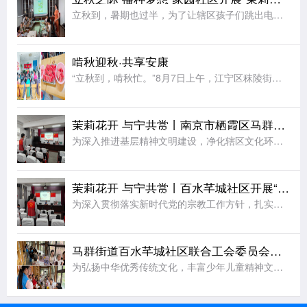
立秋到，暑期也过半，为了让辖区孩子们跳出电子屏幕、沉浸式感受传统节气文化的独特魅力，同时绷紧暑期安全防护弦，在亲子协作中收获充实又安心的暑期记忆，近日，江宁区秣陵街道家园社区在三楼活动空间顺利开展“立
啃秋迎秋·共享安康
“立秋到，啃秋忙。”8月7日上午，江宁区秣陵街道火炬村开展了“啃秋迎秋·共享安康”为主题的立秋敬老活动。活动室里瓜香四溢、笑声阵阵。桌上摆满了红瓤西瓜，老人围坐一堂，一边品尝着清甜的“啃秋”瓜，一边聊
茉莉花开 与宁共赏丨南京市栖霞区马群街道百水芊城社区开展“扫黄打非树新风 全民阅读沐书香”全民阅读活动
为深入推进基层精神文明建设，净化辖区文化环境，培育全民阅读新风尚，筑牢社区思想文化安全防线，8月6日，栖霞区马群街道百水芊城社区党委依托社区新时代文明实践站组织全体社区工作人员，开展“扫黄打非树新风
茉莉花开 与宁共赏丨百水芊城社区开展“依法规范宗教工作 携手共建和谐家园”宣传活动
为深入贯彻落实新时代党的宗教工作方针，扎实推进宗教工作法治化、规范化建设，切实筑牢基层治理安全防线，营造文明和谐、团结稳定的社区氛围，8月6日，栖霞区马群街道百水芊城社区党委依托社区新时代文明实践站精
马群街道百水芊城社区联合工会委员会开展非遗烧箔画手工活动
为弘扬中华优秀传统文化，丰富少年儿童精神文化生活，拉近邻里情感距离，8月7日，栖霞区马群街道科协、马群街道百水芊城社区联合工会委员会、百水芊城社区党委依托新时代文明实践站，组织开展非遗烧箔画手工体验活