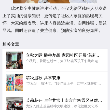
此次脑卒中健康讲座活动，不仅为辖区残疾人朋友送
上了实用的健康知识，更传递了社区大家庭的温暖与关
怀。大家纷纷表示，讲座内容贴近生活、实用性强，受益
匪浅。同时还营造了关注健康、预防疾病的良好氛围。
相关文章
立秋之际 播种梦想 家园社区开展“茉莉花开”七彩夏日节气亲子活动
立秋到，暑期也过半，为了让辖区孩子们跳出电子屏幕、沉浸式感受传统节气文化的独特魅力，同时绷紧暑期安全防护弦，在亲子协作中收获充实又安心的暑期记忆，近日，江宁区秣陵街道家园社区在三楼活动空间顺利开展“立
啃秋迎秋·共享安康
“立秋到，啃秋忙。”8月7日上午，江宁区秣陵街道火炬村开展了“啃秋迎秋·共享安康”为主题的立秋敬老活动。活动室里瓜香四溢、笑声阵阵。桌上摆满了红瓤西瓜，老人围坐一堂，一边品尝着清甜的“啃秋”瓜，一边聊
茉莉花开 与宁共赏丨南京市栖霞区马群街道百水芊城社区开展“扫黄打非树新风 全民阅读沐书香”全民阅读活动
为深入推进基层精神文明建设，净化辖区文化环境，培育全民阅读新风尚，筑牢社区思想文化安全防线，8月6日，栖霞区马群街道百水芊城社区党委依托社区新时代文明实践站组织全体社区工作人员，开展“扫黄打非树新风