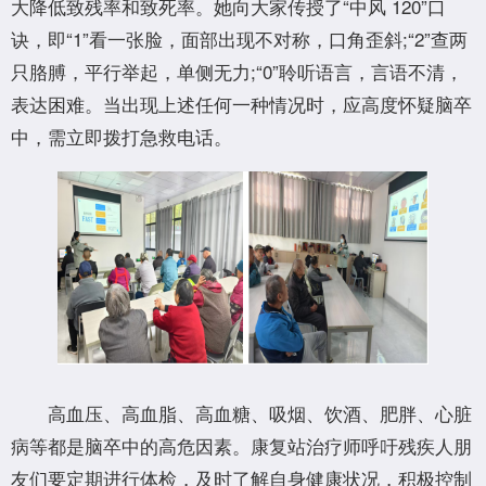
大降低致残率和致死率。她向大家传授了“中风 120”口
诀，即“1”看一张脸，面部出现不对称，口角歪斜;“2”查两
只胳膊，平行举起，单侧无力;“0”聆听语言，言语不清，
表达困难。当出现上述任何一种情况时，应高度怀疑脑卒
中，需立即拨打急救电话。
高血压、高血脂、高血糖、吸烟、饮酒、肥胖、心脏
病等都是脑卒中的高危因素。康复站治疗师呼吁残疾人朋
友们要定期进行体检，及时了解自身健康状况，积极控制