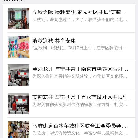
立秋之际 播种梦想 家园社区开展“茉莉花开”七彩夏日节气亲子活动
立秋到，暑期也过半，为了让辖区孩子们跳出电子屏幕、沉浸式感受传统节气文化的独特魅力，同时绷紧暑期安全防护弦，在亲子协作中收获充实又安心的暑期记忆，近日，江宁区秣陵街道家园社区在三楼活动空间顺利开展“立
啃秋迎秋·共享安康
“立秋到，啃秋忙。”8月7日上午，江宁区秣陵街道火炬村开展了“啃秋迎秋·共享安康”为主题的立秋敬老活动。活动室里瓜香四溢、笑声阵阵。桌上摆满了红瓤西瓜，老人围坐一堂，一边品尝着清甜的“啃秋”瓜，一边聊
茉莉花开 与宁共赏丨南京市栖霞区马群街道百水芊城社区开展“扫黄打非树新风 全民阅读沐书香”全民阅读活动
为深入推进基层精神文明建设，净化辖区文化环境，培育全民阅读新风尚，筑牢社区思想文化安全防线，8月6日，栖霞区马群街道百水芊城社区党委依托社区新时代文明实践站组织全体社区工作人员，开展“扫黄打非树新风
茉莉花开 与宁共赏丨百水芊城社区开展“依法规范宗教工作 携手共建和谐家园”宣传活动
为深入贯彻落实新时代党的宗教工作方针，扎实推进宗教工作法治化、规范化建设，切实筑牢基层治理安全防线，营造文明和谐、团结稳定的社区氛围，8月6日，栖霞区马群街道百水芊城社区党委依托社区新时代文明实践站精
马群街道百水芊城社区联合工会委员会开展非遗烧箔画手工活动
为弘扬中华优秀传统文化，丰富少年儿童精神文化生活，拉近邻里情感距离，8月7日，栖霞区马群街道科协、马群街道百水芊城社区联合工会委员会、百水芊城社区党委依托新时代文明实践站，组织开展非遗烧箔画手工体验活