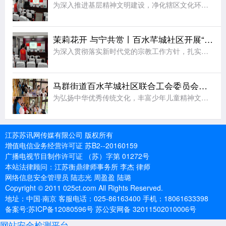
为深入推进基层精神文明建设，净化辖区文化环境，培育全民阅读新风尚，筑牢社区思想文化安全防线，8月6日，栖霞区马群街道百水芊城社区党委依托社区新时代文明实践站组织全体社区工作人员，开展“扫黄打非树新风
茉莉花开 与宁共赏丨百水芊城社区开展“依法规范宗教工作 携手共建和谐家园”宣传活动
为深入贯彻落实新时代党的宗教工作方针，扎实推进宗教工作法治化、规范化建设，切实筑牢基层治理安全防线，营造文明和谐、团结稳定的社区氛围，8月6日，栖霞区马群街道百水芊城社区党委依托社区新时代文明实践站精
马群街道百水芊城社区联合工会委员会开展非遗烧箔画手工活动
为弘扬中华优秀传统文化，丰富少年儿童精神文化生活，拉近邻里情感距离，8月7日，栖霞区马群街道科协、马群街道百水芊城社区联合工会委员会、百水芊城社区党委依托新时代文明实践站，组织开展非遗烧箔画手工体验活
江苏苏讯网传媒有限公司 版权所有
增值电信业务经营许可证 苏B2--20160159
广播电视节目制作许可证 （苏）字第 01272号
本站法律顾问：江苏衡鼎律师事务所 李杰 律师
网络信息安全管理员 陆志光 周盈盈 陆璐
Copyright © 2011 025ct.com All Rights Reserved.
地址：中国·南京 客服电话：025-86163400 手机：18061633398
备案号:苏ICP备12080596号 苏公安网备 32011502010006号
网站安全检测平台