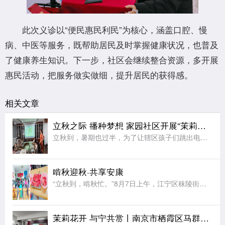
此次义诊以“便民惠民利民”为核心，涵盖口腔、慢
病、中医等服务，既帮助居民及时掌握健康状况，也普及
了健康养生知识。下一步，社区会继续整合资源，多开展
惠民活动，把服务做实做细，提升居民的获得感。
相关文章
立秋之际 播种梦想 家园社区开展“茉莉花开”七彩夏日节气亲子活动
立秋到，暑期也过半，为了让辖区孩子们跳出电子屏幕、沉浸式感受传统节气文化的独特魅力，同时绷紧暑期安全防护弦，在亲子协作中收获充实又安心的暑期记忆，近日，江宁区秣陵街道家园社区在三楼活动空间顺利开展“立
啃秋迎秋·共享安康
“立秋到，啃秋忙。”8月7日上午，江宁区秣陵街道火炬村开展了“啃秋迎秋·共享安康”为主题的立秋敬老活动。活动室里瓜香四溢、笑声阵阵。桌上摆满了红瓤西瓜，老人围坐一堂，一边品尝着清甜的“啃秋”瓜，一边聊
茉莉花开 与宁共赏丨南京市栖霞区马群街道百水芊城社区开展“扫黄打非树新风 全民阅读沐书香”全民阅读活动