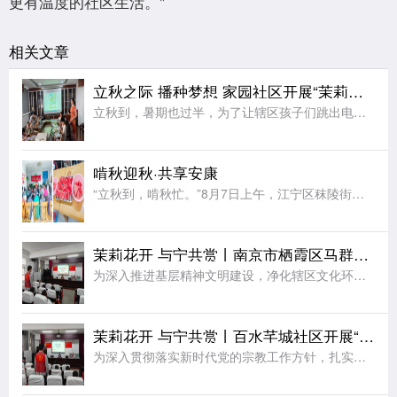
更有温度的社区生活。"
相关文章
立秋之际 播种梦想 家园社区开展“茉莉花开”七彩夏日节气亲子活动
立秋到，暑期也过半，为了让辖区孩子们跳出电子屏幕、沉浸式感受传统节气文化的独特魅力，同时绷紧暑期安全防护弦，在亲子协作中收获充实又安心的暑期记忆，近日，江宁区秣陵街道家园社区在三楼活动空间顺利开展“立
啃秋迎秋·共享安康
“立秋到，啃秋忙。”8月7日上午，江宁区秣陵街道火炬村开展了“啃秋迎秋·共享安康”为主题的立秋敬老活动。活动室里瓜香四溢、笑声阵阵。桌上摆满了红瓤西瓜，老人围坐一堂，一边品尝着清甜的“啃秋”瓜，一边聊
茉莉花开 与宁共赏丨南京市栖霞区马群街道百水芊城社区开展“扫黄打非树新风 全民阅读沐书香”全民阅读活动
为深入推进基层精神文明建设，净化辖区文化环境，培育全民阅读新风尚，筑牢社区思想文化安全防线，8月6日，栖霞区马群街道百水芊城社区党委依托社区新时代文明实践站组织全体社区工作人员，开展“扫黄打非树新风
茉莉花开 与宁共赏丨百水芊城社区开展“依法规范宗教工作 携手共建和谐家园”宣传活动
为深入贯彻落实新时代党的宗教工作方针，扎实推进宗教工作法治化、规范化建设，切实筑牢基层治理安全防线，营造文明和谐、团结稳定的社区氛围，8月6日，栖霞区马群街道百水芊城社区党委依托社区新时代文明实践站精