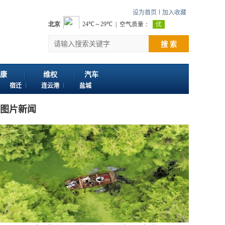
设为首页
加入收藏
搜 索
康
维权
汽车
宿迁
连云港
盐城
图片新闻