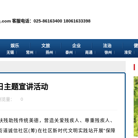
话：025-86163400 18061633398
娱乐
文旅
企业
法治
健
无锡
常州
扬州
泰州
南通
徐州
淮安
日主题宣讲活动
浏览量：
0
扶残助残传统美德，营造关爱残疾人、尊重残疾人、
街道诚信社区(筹)在社区新时代文明实践站开展“保障