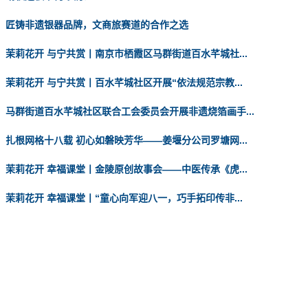
匠铸非遗银器品牌，文商旅赛道的合作之选
茉莉花开 与宁共赏丨南京市栖霞区马群街道百水芊城社...
茉莉花开 与宁共赏丨百水芊城社区开展“依法规范宗教...
马群街道百水芊城社区联合工会委员会开展非遗烧箔画手...
扎根网格十八载 初心如磐映芳华——姜堰分公司罗塘网...
茉莉花开 幸福课堂丨金陵原创故事会——中医传承《虎...
茉莉花开 幸福课堂丨“童心向军迎八一，巧手拓印传非...