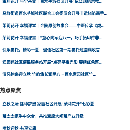
茉莉花开 与宁共赏丨百水芊城社区开展“依法规范宗教...
马群街道百水芊城社区联合工会委员会开展非遗烧箔画手...
茉莉花开 幸福课堂丨金陵原创故事会——中医传承《虎...
茉莉花开 幸福课堂丨“童心向军迎八一，巧手拓印传非...
快乐暑托，精彩一夏：诚信社区第一期暑托班圆满收官
润康苑社区便民服务站开展“点亮星夜光影 赓续红色薪...
清风徐来迎立秋 竹韵悠长润民心 --百水家园社区竹...
热点聚焦
立秋之际 播种梦想 家园社区开展“茉莉花开”七彩夏...
蟹太太携手中众合，共推宝应大闸蟹产业升级
啃秋迎秋·共享安康