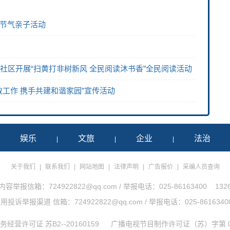
日节气亲子活动
社区开展“扫黄打非树新风 全民阅读沐书香”全民阅读活动
教工作 携手共建和谐家园”宣传活动
娱乐
文旅
企业
法治
|
|
|
|
关于我们
|
联系我们
|
网站地图
|
法律声明
|
广告报价
|
采编人员查询
举报信箱：724922822@qq.com / 举报电话：025-86163400 1326
诉举报渠道 信箱：724922822@qq.com / 举报电话：025-86163400 1
经营许可证 苏B2--20160159
广播电视节目制作许可证（苏）字第 0