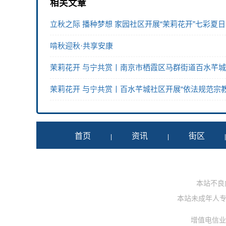
相关文章
立秋之际 播种梦想 家园社区开展“茉莉花开”七彩夏
啃秋迎秋·共享安康
茉莉花开 与宁共赏丨南京市栖霞区马群街道百水芊城
茉莉花开 与宁共赏丨百水芊城社区开展“依法规范宗
首页
资讯
街区
|
|
本站不良内容
本站未成年人专用投
增值电信业务