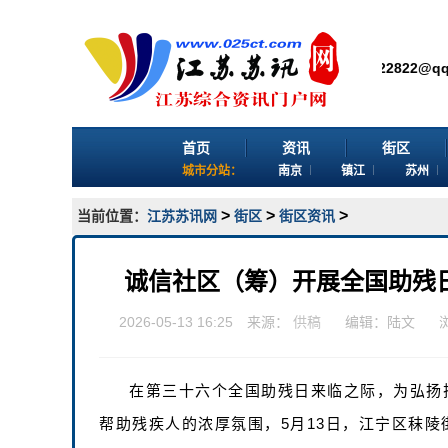
播价值 感谢您浏览江苏苏讯网。 欢迎投稿：邮箱724922822@qq.com 客服电
首页
资讯
街区
城市分站：
南京
镇江
苏州
>
>
>
当前位置：
江苏苏讯网
街区
街区资讯
诚信社区（筹）开展全国助残
2026-05-13 16:25 来源：
供稿
编辑：陆文
在第三十六个全国助残日来临之际，为弘扬
帮助残疾人的浓厚氛围，5月13日，江宁区秣陵