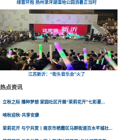
绿意环抱 扬州渌洋湖湿地公园消暑正当时
江苏新沂：“街头音乐会”火了
热点资讯
立秋之际 播种梦想 家园社区开展“茉莉花开”七彩夏...
啃秋迎秋·共享安康
茉莉花开 与宁共赏丨南京市栖霞区马群街道百水芊城社...