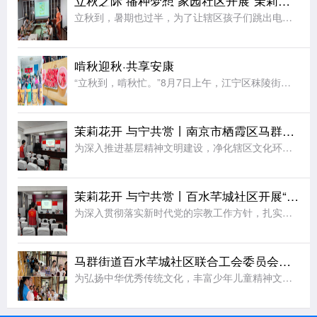
立秋之际 播种梦想 家园社区开展“茉莉花开”七彩夏日节气亲子活动
立秋到，暑期也过半，为了让辖区孩子们跳出电子屏幕、沉浸式感受传统节气文化的独特魅力，同时绷紧暑期安全防护弦，在亲子协作中收获充实又安心的暑期记忆，近日，江宁区秣陵街道家园社区在三楼活动空间顺利开展“立
啃秋迎秋·共享安康
“立秋到，啃秋忙。”8月7日上午，江宁区秣陵街道火炬村开展了“啃秋迎秋·共享安康”为主题的立秋敬老活动。活动室里瓜香四溢、笑声阵阵。桌上摆满了红瓤西瓜，老人围坐一堂，一边品尝着清甜的“啃秋”瓜，一边聊
茉莉花开 与宁共赏丨南京市栖霞区马群街道百水芊城社区开展“扫黄打非树新风 全民阅读沐书香”全民阅读活动
为深入推进基层精神文明建设，净化辖区文化环境，培育全民阅读新风尚，筑牢社区思想文化安全防线，8月6日，栖霞区马群街道百水芊城社区党委依托社区新时代文明实践站组织全体社区工作人员，开展“扫黄打非树新风
茉莉花开 与宁共赏丨百水芊城社区开展“依法规范宗教工作 携手共建和谐家园”宣传活动
为深入贯彻落实新时代党的宗教工作方针，扎实推进宗教工作法治化、规范化建设，切实筑牢基层治理安全防线，营造文明和谐、团结稳定的社区氛围，8月6日，栖霞区马群街道百水芊城社区党委依托社区新时代文明实践站精
马群街道百水芊城社区联合工会委员会开展非遗烧箔画手工活动
为弘扬中华优秀传统文化，丰富少年儿童精神文化生活，拉近邻里情感距离，8月7日，栖霞区马群街道科协、马群街道百水芊城社区联合工会委员会、百水芊城社区党委依托新时代文明实践站，组织开展非遗烧箔画手工体验活