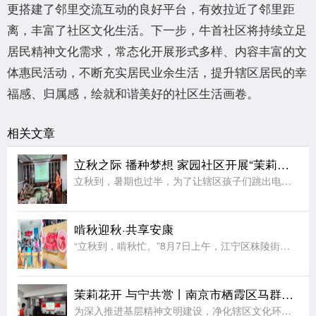
更搭建了邻里交流互动的良好平台，有效拉近了邻里距
离，丰富了社区文化生活。下一步，牛首社区将持续立足
居民精神文化需求，常态化开展形式多样、内容丰富的文
体惠民活动，不断充实居民业余生活，提升辖区居民的幸
福感、归属感，绘就和谐美好的社区生活画卷。
相关文章
立秋之际 播种梦想 家园社区开展“茉莉花开”七彩夏日节气亲子活动
立秋到，暑期也过半，为了让辖区孩子们跳出电子屏幕、沉浸式感受传统节气文化的独特魅力，同时绷紧暑期安全防护弦，在亲子协作中收获充实又安心的暑期记忆，近日，江宁区秣陵街道家园社区在三楼活动空间顺利开展“立
啃秋迎秋·共享安康
“立秋到，啃秋忙。”8月7日上午，江宁区秣陵街道火炬村开展了“啃秋迎秋·共享安康”为主题的立秋敬老活动。活动室里瓜香四溢、笑声阵阵。桌上摆满了红瓤西瓜，老人围坐一堂，一边品尝着清甜的“啃秋”瓜，一边聊
茉莉花开 与宁共赏丨南京市栖霞区马群街道百水芊城社区开展“扫黄打非树新风 全民阅读沐书香”全民阅读活动
为深入推进基层精神文明建设，净化辖区文化环境，培育全民阅读新风尚，筑牢社区思想文化安全防线，8月6日，栖霞区马群街道百水芊城社区党委依托社区新时代文明实践站组织全体社区工作人员，开展“扫黄打非树新风