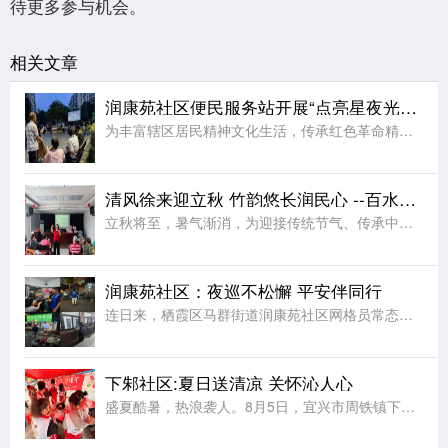
待更多参与机会。
相关文章
润康苑社区便民服务站开展“点亮星夜光影 赓续红色薪火”
为丰富辖区居民精神文化生活，传承红色革命精神，厚植群众爱国情怀，8月5日晚，马群街道宣传文体办联合润康苑社区党总支、新时代文明实践站、关工委、掌上云社区、妇联开展露天红色电影放映活动，为居民送上一场精
清风徐来迎立秋 竹韵悠长润民心 --百水家园社区竹编扇手工体验润民心
立秋将至，暑气渐消，为迎接传统节气、传承中华优秀传统文化，丰富辖区居民夏日及立秋时节精神文化生活，让大家近距离感受非遗手工艺的独特魅力，8月6日上午，栖霞区马群街道百水家园社区党委、新时代文明实践站联
润康苑社区：夜巡不松懈 平安伴同行
连日来，栖霞区马群街道润康苑社区网格员常态化开展夏夜常态化治安巡逻，以脚步丈量平安，用坚守守护夏夜安宁。夜幕降临，网格员组成巡逻小队，开启夜间巡防值守。巡逻队伍采取定点值守与动态巡查相结合的方式，围绕
下邾社区:夏日送清凉 关怀沁人心
盛夏酷暑，热浪袭人。8月5日，宜兴市周铁镇下邾社区新时代文明实践站精心组织十余名青年志愿者，开展“夏日送清凉，关爱户外劳动者”主题文明实践志愿服务活动，用贴心举措为坚守高温岗位的工作者送去丝丝凉意，传