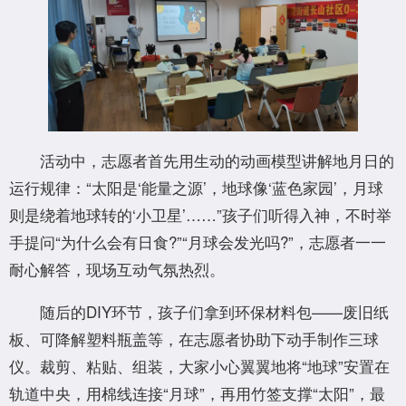
活动中，志愿者首先用生动的动画模型讲解地月日的
运行规律：“太阳是‘能量之源’，地球像‘蓝色家园’，月球
则是绕着地球转的‘小卫星’……”孩子们听得入神，不时举
手提问“为什么会有日食?”“月球会发光吗?”，志愿者一一
耐心解答，现场互动气氛热烈。
随后的DIY环节，孩子们拿到环保材料包——废旧纸
板、可降解塑料瓶盖等，在志愿者协助下动手制作三球
仪。裁剪、粘贴、组装，大家小心翼翼地将“地球”安置在
轨道中央，用棉线连接“月球”，再用竹签支撑“太阳”，最