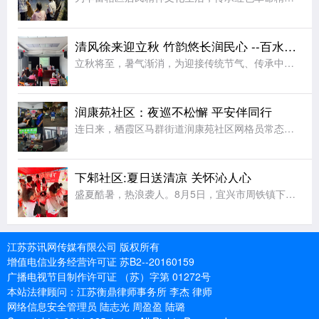
清风徐来迎立秋 竹韵悠长润民心 --百水家园社区竹编扇手工体验润民心
立秋将至，暑气渐消，为迎接传统节气、传承中华优秀传统文化，丰富辖区居民夏日及立秋时节精神文化生活，让大家近距离感受非遗手工艺的独特魅力，8月6日上午，栖霞区马群街道百水家园社区党委、新时代文明实践站联
润康苑社区：夜巡不松懈 平安伴同行
连日来，栖霞区马群街道润康苑社区网格员常态化开展夏夜常态化治安巡逻，以脚步丈量平安，用坚守守护夏夜安宁。夜幕降临，网格员组成巡逻小队，开启夜间巡防值守。巡逻队伍采取定点值守与动态巡查相结合的方式，围绕
下邾社区:夏日送清凉 关怀沁人心
盛夏酷暑，热浪袭人。8月5日，宜兴市周铁镇下邾社区新时代文明实践站精心组织十余名青年志愿者，开展“夏日送清凉，关爱户外劳动者”主题文明实践志愿服务活动，用贴心举措为坚守高温岗位的工作者送去丝丝凉意，传
江苏苏讯网传媒有限公司 版权所有
增值电信业务经营许可证 苏B2--20160159
广播电视节目制作许可证 （苏）字第 01272号
本站法律顾问：江苏衡鼎律师事务所 李杰 律师
网络信息安全管理员 陆志光 周盈盈 陆璐