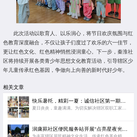
此次活动以歌育人、以乐润心，将节日欢庆氛围与红
色教育深度融合，不仅让孩子们度过了欢乐的六一佳节，
更让红色文化、红色精神悄然浸润童心。下一步，秦淮社
区将持续开展各类青少年思想文化教育活动，引导辖区少
年儿童传承红色基因，争做向上向善的新时代好少年。
相关文章
快乐暑托，精彩一夏：诚信社区第一期暑托班圆满收官
夏日炎炎，童趣满满。为切实解决辖区双职工家庭“看护难”问题，丰富青少年暑期精神文化生活，助力未成年人健康快乐成长，2026年7月，江宁区秣陵街道诚信社区精心筹备、暖心开设第一期暑托班。经过为期一个月的
润康苑社区便民服务站开展“点亮星夜光影 赓续红色薪火”
为丰富辖区居民精神文化生活，传承红色革命精神，厚植群众爱国情怀，8月5日晚，马群街道宣传文体办联合润康苑社区党总支、新时代文明实践站、关工委、掌上云社区、妇联开展露天红色电影放映活动，为居民送上一场精