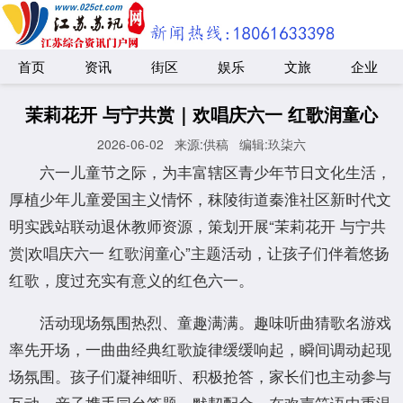
首页
资讯
街区
娱乐
文旅
企业
茉莉花开 与宁共赏｜欢唱庆六一 红歌润童心
2026-06-02
来源:供稿
编辑:玖柒六
六一儿童节之际，为丰富辖区青少年节日文化生活，
厚植少年儿童爱国主义情怀，秣陵街道秦淮社区新时代文
明实践站联动退休教师资源，策划开展“茉莉花开 与宁共
赏|欢唱庆六一 红歌润童心”主题活动，让孩子们伴着悠扬
红歌，度过充实有意义的红色六一。
活动现场氛围热烈、童趣满满。趣味听曲猜歌名游戏
率先开场，一曲曲经典红歌旋律缓缓响起，瞬间调动起现
场氛围。孩子们凝神细听、积极抢答，家长们也主动参与
互动，亲子携手同台答题、默契配合，在欢声笑语中重温