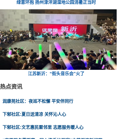
绿意环抱 扬州渌洋湖湿地公园消暑正当时
江苏新沂：“街头音乐会”火了
热点资讯
润康苑社区：夜巡不松懈 平安伴同行
下邾社区:夏日送清凉 关怀沁人心
下邾社区:文艺惠民聚邻里 志愿服务暖人心