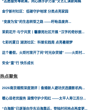
“志愿服务零距离，同心携手护万家”文艺汇演新闻稿
金宁新村社区：低碳守护地球 分类点亮家园
“变废为宝”的生态转型之路 ——盱眙县废弃...
茉莉花开·与宁共赏丨馨康苑社区开展 “汉字的奇妙旅...
七彩的夏日 湖滨社区：科普实践周 点亮暑期梦
这个暑假，火炬村里开了间“时光杂货铺” ——火炬村...
安全“童”行 快乐成长
热点聚焦
2026南京婚照深度测评｜备婚新人避坑优选摄影机构...
暖心适老优服务 温情守护夕阳红 ——太平人寿江苏分...
“白海豚”已逐渐向华东沿海靠近，登陆时间地点再度更...