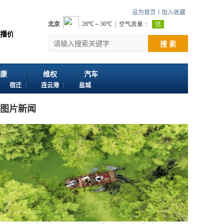
设为首页
加入收藏
感谢您浏览江苏苏讯网。 欢迎投稿：邮箱724922822@qq.com 客服电话：02
搜 索
康
维权
汽车
宿迁
连云港
盐城
图片新闻