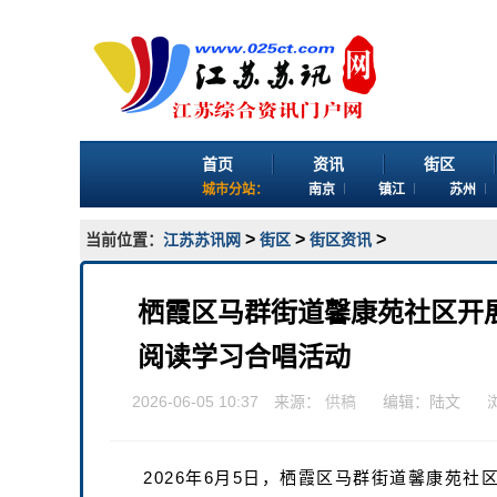
首页
资讯
街区
城市分站：
南京
镇江
苏州
>
>
>
当前位置：
江苏苏讯网
街区
街区资讯
栖霞区马群街道馨康苑社区开
阅读学习合唱活动
2026-06-05 10:37 来源：
供稿
编辑：陆文
2026年6月5日，栖霞区马群街道馨康苑