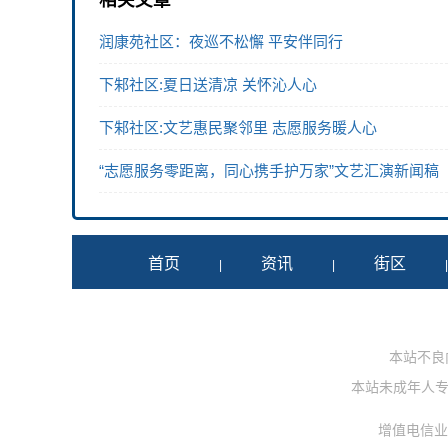
相关文章
润康苑社区：夜巡不松懈 平安伴同行
下邾社区:夏日送清凉 关怀沁人心
下邾社区:文艺惠民聚邻里 志愿服务暖人心
“志愿服务零距离，同心携手护万家”文艺汇演新闻稿
首页
资讯
街区
|
|
本站不良内容
本站未成年人专用投
增值电信业务