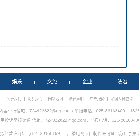
娱乐
文旅
企业
法治
|
|
|
|
关于我们
|
联系我们
|
网站地图
|
法律声明
|
广告报价
|
采编人员查询
举报信箱：724922822@qq.com / 举报电话：025-86163400 1326
诉举报渠道 信箱：724922822@qq.com / 举报电话：025-86163400 1
经营许可证 苏B2--20160159
广播电视节目制作许可证（苏）字第 0