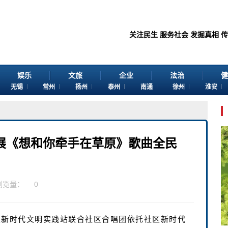
关注民生 服务社会 发掘真相 传播价值 
娱乐
文旅
企业
法治
健
无锡
常州
扬州
泰州
南通
徐州
淮安
展《想和你牵手在草原》歌曲全民
浏览量：
0
社区新时代文明实践站联合社区合唱团依托社区新时代