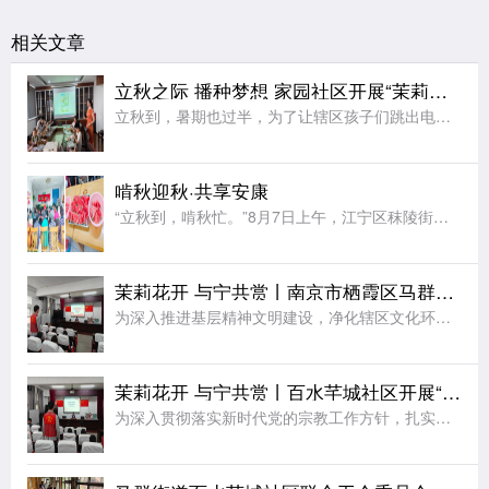
相关文章
立秋之际 播种梦想 家园社区开展“茉莉花开”七彩夏日节气亲子活动
立秋到，暑期也过半，为了让辖区孩子们跳出电子屏幕、沉浸式感受传统节气文化的独特魅力，同时绷紧暑期安全防护弦，在亲子协作中收获充实又安心的暑期记忆，近日，江宁区秣陵街道家园社区在三楼活动空间顺利开展“立
啃秋迎秋·共享安康
“立秋到，啃秋忙。”8月7日上午，江宁区秣陵街道火炬村开展了“啃秋迎秋·共享安康”为主题的立秋敬老活动。活动室里瓜香四溢、笑声阵阵。桌上摆满了红瓤西瓜，老人围坐一堂，一边品尝着清甜的“啃秋”瓜，一边聊
茉莉花开 与宁共赏丨南京市栖霞区马群街道百水芊城社区开展“扫黄打非树新风 全民阅读沐书香”全民阅读活动
为深入推进基层精神文明建设，净化辖区文化环境，培育全民阅读新风尚，筑牢社区思想文化安全防线，8月6日，栖霞区马群街道百水芊城社区党委依托社区新时代文明实践站组织全体社区工作人员，开展“扫黄打非树新风
茉莉花开 与宁共赏丨百水芊城社区开展“依法规范宗教工作 携手共建和谐家园”宣传活动
为深入贯彻落实新时代党的宗教工作方针，扎实推进宗教工作法治化、规范化建设，切实筑牢基层治理安全防线，营造文明和谐、团结稳定的社区氛围，8月6日，栖霞区马群街道百水芊城社区党委依托社区新时代文明实践站精