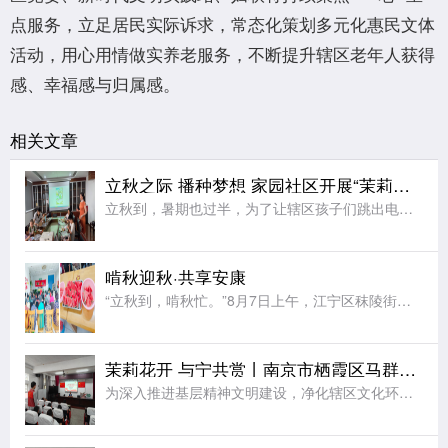
点服务，立足居民实际诉求，常态化策划多元化惠民文体
活动，用心用情做实养老服务，不断提升辖区老年人获得
感、幸福感与归属感。
相关文章
立秋之际 播种梦想 家园社区开展“茉莉花开”七彩夏日节气亲子活动
立秋到，暑期也过半，为了让辖区孩子们跳出电子屏幕、沉浸式感受传统节气文化的独特魅力，同时绷紧暑期安全防护弦，在亲子协作中收获充实又安心的暑期记忆，近日，江宁区秣陵街道家园社区在三楼活动空间顺利开展“立
啃秋迎秋·共享安康
“立秋到，啃秋忙。”8月7日上午，江宁区秣陵街道火炬村开展了“啃秋迎秋·共享安康”为主题的立秋敬老活动。活动室里瓜香四溢、笑声阵阵。桌上摆满了红瓤西瓜，老人围坐一堂，一边品尝着清甜的“啃秋”瓜，一边聊
茉莉花开 与宁共赏丨南京市栖霞区马群街道百水芊城社区开展“扫黄打非树新风 全民阅读沐书香”全民阅读活动
为深入推进基层精神文明建设，净化辖区文化环境，培育全民阅读新风尚，筑牢社区思想文化安全防线，8月6日，栖霞区马群街道百水芊城社区党委依托社区新时代文明实践站组织全体社区工作人员，开展“扫黄打非树新风