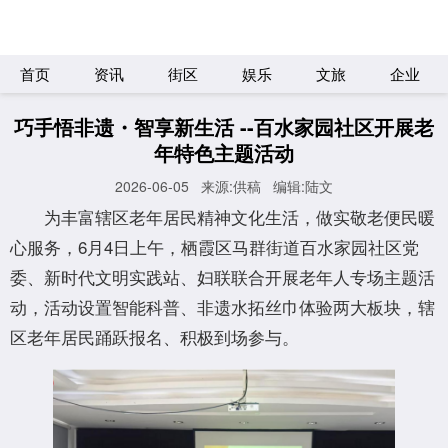
首页
资讯
街区
娱乐
文旅
企业
巧手悟非遗・智享新生活 --百水家园社区开展老
年特色主题活动
2026-06-05
来源:供稿
编辑:陆文
为丰富辖区老年居民精神文化生活，做实敬老便民暖
心服务，6月4日上午，栖霞区马群街道百水家园社区党
委、新时代文明实践站、妇联联合开展老年人专场主题活
动，活动设置智能科普、非遗水拓丝巾体验两大板块，辖
区老年居民踊跃报名、积极到场参与。