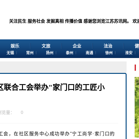
关注民生 服务社会 发掘真相 传播价值 感谢您浏览江苏苏讯网。 欢迎投稿：邮箱724
娱乐
文旅
企业
法治
健
无锡
常州
扬州
泰州
南通
徐州
淮安
区联合工会举办"家门口的工匠小
浏览量：
0
工会，在社区服务中心成功举办"宁工尚学·家门口的