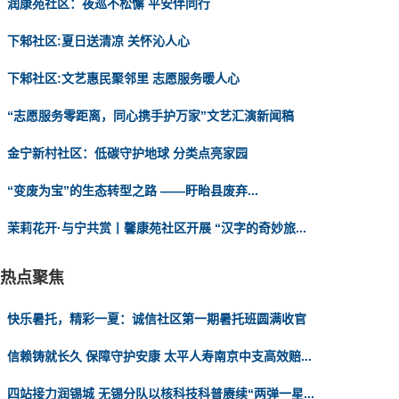
润康苑社区：夜巡不松懈 平安伴同行
下邾社区:夏日送清凉 关怀沁人心
下邾社区:文艺惠民聚邻里 志愿服务暖人心
“志愿服务零距离，同心携手护万家”文艺汇演新闻稿
金宁新村社区：低碳守护地球 分类点亮家园
“变废为宝”的生态转型之路 ——盱眙县废弃...
茉莉花开·与宁共赏丨馨康苑社区开展 “汉字的奇妙旅...
热点聚焦
快乐暑托，精彩一夏：诚信社区第一期暑托班圆满收官
信赖铸就长久 保障守护安康 太平人寿南京中支高效赔...
四站接力润锡城 无锡分队以核科技科普赓续“两弹一星...