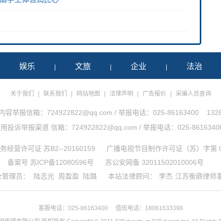
娱乐
文旅
企业
法治
|
|
|
|
关于我们
|
联系我们
|
网站地图
|
法律声明
|
广告报价
|
采编人员查询
举报信箱：724922822@qq.com / 举报电话：025-86163400 1326
诉举报渠道 信箱：724922822@qq.com / 举报电话：025-86163400 1
经营许可证 苏B2--20160159
广播电视节目制作许可证（苏）字第 0
备案号 苏ICP备12080596号
苏公安网备 32011502010006号
全管理员：
陆志光
周盈盈
陆璐
本站法律顾问：
李杰
江苏衡鼎律师
客服电话：025-86163400 值班电话：18061633398