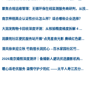
聚焦合规运维管理：无锡环保在线监测服务商研判，从技...
南京桦栩高企认证性价比怎么样？适合哪些企业选择？
大润发购物卡回收深度评测：从核验精度维度拆解 4 ...
润康苑社区便民服务站开展“点亮星夜光影 赓续红色薪...
清风徐来迎立秋 竹韵悠长润民心 --百水家园社区竹...
2026南京婚照深度测评｜备婚新人避坑优选摄影机构...
暖心适老优服务 温情守护夕阳红 ——太平人寿江苏分...