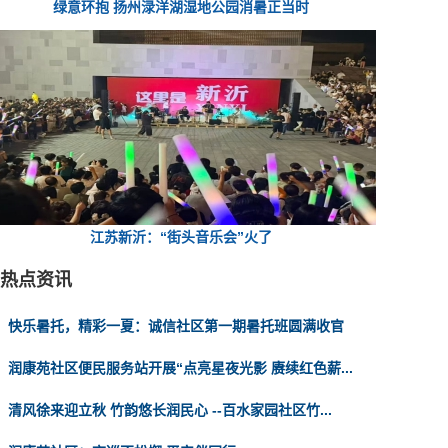
绿意环抱 扬州渌洋湖湿地公园消暑正当时
江苏新沂：“街头音乐会”火了
热点资讯
快乐暑托，精彩一夏：诚信社区第一期暑托班圆满收官
润康苑社区便民服务站开展“点亮星夜光影 赓续红色薪...
清风徐来迎立秋 竹韵悠长润民心 --百水家园社区竹...