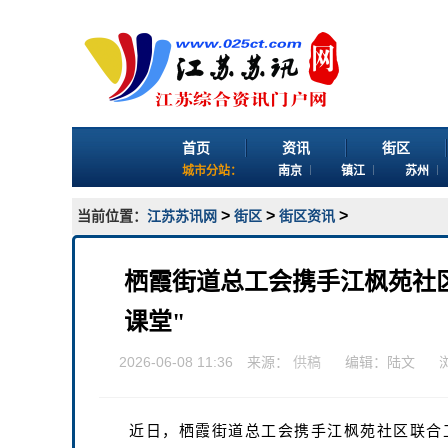
首页
资讯
街区
城市分站：
南京
镇江
苏州
>
>
>
当前位置：
江苏苏讯网
街区
街区资讯
栖霞街道总工会携手江枫苑社
课堂"
2026-06-08 11:36 来源：
供稿
编辑：陆文
近日，栖霞街道总工会携手江枫苑社区联合