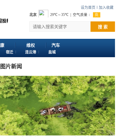
设为首页
加入收藏
922822@qq.com 客服电话：025-86163400 18061633398
搜 索
康
维权
汽车
宿迁
连云港
盐城
图片新闻