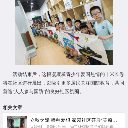
活动结束后，这幅凝聚着青少年爱国热情的十米长卷
将在社区进行展出，以吸引更多居民关注国防教育，共同
营造“人人参与国防”的良好社区氛围。
相关文章
立秋之际 播种梦想 家园社区开展“茉莉花开”七彩夏日节气亲子活动
立秋到，暑期也过半，为了让辖区孩子们跳出电子屏幕、沉浸式感受传统节气文化的独特魅力，同时绷紧暑期安全防护弦，在亲子协作中收获充实又安心的暑期记忆，近日，江宁区秣陵街道家园社区在三楼活动空间顺利开展“立