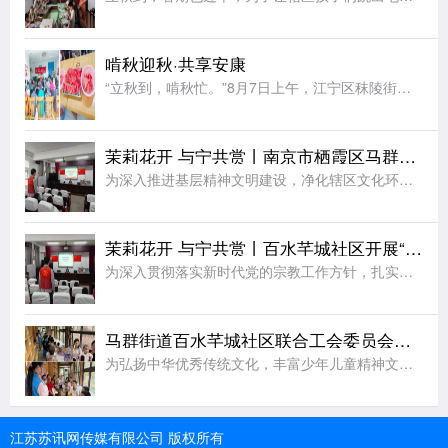
啃秋迎秋·共享安康
“立秋到，啃秋忙。”8月7日上午，江宁区秣陵街道火炬村开展了“啃秋迎秋·共享安康”为主题的立秋敬老活动。活动室里瓜香四溢、笑声阵阵。桌上摆满了红瓤西瓜，老人围坐一堂，一边品尝着清甜的“啃秋”瓜，一边聊
茉莉花开 与宁共赏丨南京市栖霞区马群街道百水芊城社区开展“扫黄打非树新风 全民阅读沐书香”全民阅读活动
为深入推进基层精神文明建设，净化辖区文化环境，培育全民阅读新风尚，筑牢社区思想文化安全防线，8月6日，栖霞区马群街道百水芊城社区党委依托社区新时代文明实践站组织全体社区工作人员，开展“扫黄打非树新风
茉莉花开 与宁共赏丨百水芊城社区开展“依法规范宗教工作 携手共建和谐家园”宣传活动
为深入贯彻落实新时代党的宗教工作方针，扎实推进宗教工作法治化、规范化建设，切实筑牢基层治理安全防线，营造文明和谐、团结稳定的社区氛围，8月6日，栖霞区马群街道百水芊城社区党委依托社区新时代文明实践站精
马群街道百水芊城社区联合工会委员会开展非遗烧箔画手工活动
为弘扬中华优秀传统文化，丰富少年儿童精神文化生活，拉近邻里情感距离，8月7日，栖霞区马群街道科协、马群街道百水芊城社区联合工会委员会、百水芊城社区党委依托新时代文明实践站，组织开展非遗烧箔画手工体验活
江苏苏讯网传媒有限公司 版权所有