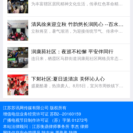
为丰富辖区居民精神文化生活，传承红色革命精神，厚植群众爱国情怀，8月5日晚，马群街道宣传文体办联合润康苑社区党总支、新时代文明实践站、关工委、掌上云社区、妇联开展露天红色电影放映活动，为居民送上一场精
清风徐来迎立秋 竹韵悠长润民心 --百水家园社区竹编扇手工体验润民心
立秋将至，暑气渐消，为迎接传统节气、传承中华优秀传统文化，丰富辖区居民夏日及立秋时节精神文化生活，让大家近距离感受非遗手工艺的独特魅力，8月6日上午，栖霞区马群街道百水家园社区党委、新时代文明实践站联
润康苑社区：夜巡不松懈 平安伴同行
连日来，栖霞区马群街道润康苑社区网格员常态化开展夏夜常态化治安巡逻，以脚步丈量平安，用坚守守护夏夜安宁。夜幕降临，网格员组成巡逻小队，开启夜间巡防值守。巡逻队伍采取定点值守与动态巡查相结合的方式，围绕
下邾社区:夏日送清凉 关怀沁人心
盛夏酷暑，热浪袭人。8月5日，宜兴市周铁镇下邾社区新时代文明实践站精心组织十余名青年志愿者，开展“夏日送清凉，关爱户外劳动者”主题文明实践志愿服务活动，用贴心举措为坚守高温岗位的工作者送去丝丝凉意，传
江苏苏讯网传媒有限公司 版权所有
增值电信业务经营许可证 苏B2--20160159
广播电视节目制作许可证 （苏）字第 01272号
本站法律顾问：江苏衡鼎律师事务所 李杰 律师
网络信息安全管理员 陆志光 周盈盈 陆璐