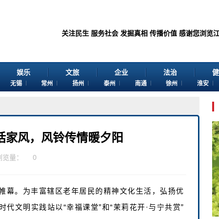
关注民生 服务社会 发掘真相 传播价值 感谢您浏览江苏苏讯网。 
娱乐
文旅
企业
法治
健
无锡
常州
扬州
泰州
南通
徐州
淮安
话家风，风铃传情暖夕阳
浏览量：
0
开帷幕。为丰富辖区老年居民的精神文化生活，弘扬优
代文明实践站以“幸福课堂”和“茉莉花开·与宁共赏”