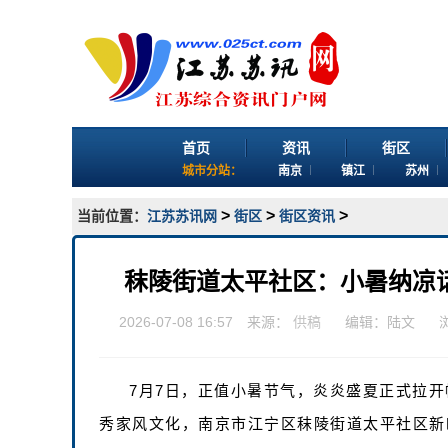
首页
资讯
街区
城市分站：
南京
镇江
苏州
>
>
>
当前位置：
江苏苏讯网
街区
街区资讯
秣陵街道太平社区：小暑纳凉
2026-07-08 16:57 来源：
供稿
编辑：陆文
7月7日，正值小暑节气，炎炎盛夏正式拉
秀家风文化，南京市江宁区秣陵街道太平社区新时