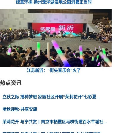
绿意环抱 扬州渌洋湖湿地公园消暑正当时
江苏新沂：“街头音乐会”火了
热点资讯
立秋之际 播种梦想 家园社区开展“茉莉花开”七彩夏...
啃秋迎秋·共享安康
茉莉花开 与宁共赏丨南京市栖霞区马群街道百水芊城社...