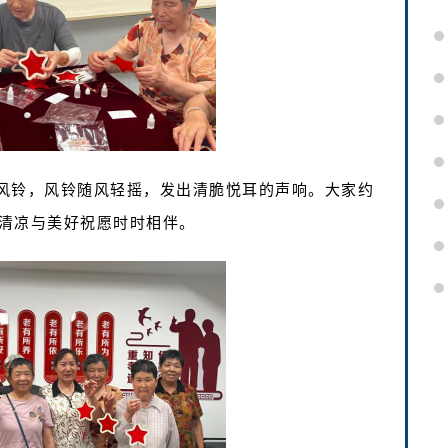
风铃，风铃随风轻摇，发出清脆悦耳的声响。大家约
清凉与美好祝愿时时相伴。