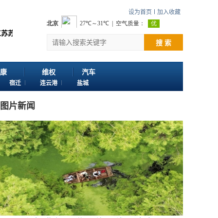
设为首页
加入收藏
欢迎投稿：邮箱724922822@qq.com 客服电话：025-86163400 1
搜 索
康
维权
汽车
宿迁
连云港
盐城
图片新闻