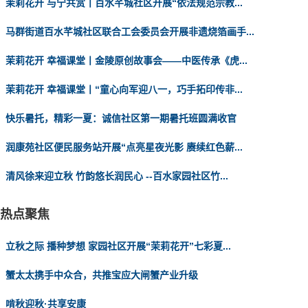
茉莉花开 与宁共赏丨百水芊城社区开展“依法规范宗教...
马群街道百水芊城社区联合工会委员会开展非遗烧箔画手...
茉莉花开 幸福课堂丨金陵原创故事会——中医传承《虎...
茉莉花开 幸福课堂丨“童心向军迎八一，巧手拓印传非...
快乐暑托，精彩一夏：诚信社区第一期暑托班圆满收官
润康苑社区便民服务站开展“点亮星夜光影 赓续红色薪...
清风徐来迎立秋 竹韵悠长润民心 --百水家园社区竹...
热点聚焦
立秋之际 播种梦想 家园社区开展“茉莉花开”七彩夏...
蟹太太携手中众合，共推宝应大闸蟹产业升级
啃秋迎秋·共享安康