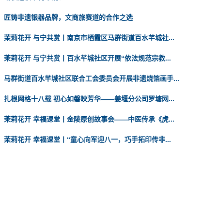
匠铸非遗银器品牌，文商旅赛道的合作之选
茉莉花开 与宁共赏丨南京市栖霞区马群街道百水芊城社...
茉莉花开 与宁共赏丨百水芊城社区开展“依法规范宗教...
马群街道百水芊城社区联合工会委员会开展非遗烧箔画手...
扎根网格十八载 初心如磐映芳华——姜堰分公司罗塘网...
茉莉花开 幸福课堂丨金陵原创故事会——中医传承《虎...
茉莉花开 幸福课堂丨“童心向军迎八一，巧手拓印传非...