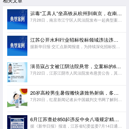
相关文章
运毒“工具人”坐高铁从杭州到南京，在南京地铁出口处花坛中“埋毒包”，“无接触式贩毒”被判刑！
7月28日，南京市江宁区人民法院发布一起典型案例：一名男子接受上家指令，坐高铁将含有毒品成分的电子烟弹从杭州运至南京，并藏匿在地铁花神庙站一号出口旁的花坛处。监控录像拍下了他埋藏“毒包”的全过程。监控
江苏公开水利行业招标投标领域违法违规典型案例
据新华日报·交汇点新闻报道，为持续深化招标投标领域突出问题专项整治，严厉打击各类违法违规行为，强化执法震慑、做实以案释法警示教育，切实维护公开、公平、公正和诚实信用的市场交易秩序，持续优化公共资源交易
演员寇占文被江阴法院悬赏，立案标的6945937.07元，曾出演《春光灿烂猪八戒》《逐玉》《镖人》等
7月22日，江苏江阴市人民法院发布悬赏公告，其中，中国内地男演员寇占文赫然在列，执行案号：(2025)苏0281执恢1320号;身份证号：1101***1119;住址:北京市朝阳区将台路乙2号2号楼1
20岁高校男生暑假搬快递致热射病，多脏器功能衰竭
7月20日，红星新闻记者从中国裁判文书网了解到，日前，上海市第二中级人民法院(以下简称上海第二中院)公布的一份判决书显示，一名当时20岁的高校男生田某甲在暑假从事快递装卸工作时，因出现中暑症状被送医救
6月江苏查处850起违反中央八项规定精神问题
据《新华日报》报道，江苏省纪委监委7月14日通报，2026年6月，江苏省共查处违反中央八项规定精神问题850起，批评教育和处理955人、其中给予党纪政务处分939人。从问题类型看，查处形式主义、官僚主