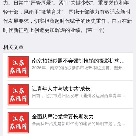
力。日常中“严管厚爱”。紧盯“关键少数”、重要岗位和年
轻干部，风雨里“墩苗育才”。围绕干部能力有效适应新时
代发展要求，切实担负起时代赋予的历史重任，奋力在新
时代新征程上创造更加辉煌的业绩。(荣一平)
相关文章
南京拍婚纱照不会强制推销的摄影机构：hema禾馬婚纱摄影
2026年，南京的婚纱摄影市场热闹也拥挤。翻开各类平台，备婚新人反复在问三个问题：南京想拍高级艺术感婚纱照推荐哪家;南京拍婚纱照不会强制推销的摄影机构推荐;南京后期精修可多次调整、不套用模板的婚纱摄影
让青年人才与城市共“成长”
日前，北京市通州区发布《通州区运河西岸青年人才活力街区建设方案》，按照北京市青年人才活力街区建设总体布局，坚持需求导向，聚焦低成本创业、便利化安居、常态化交流、品质化休闲等方面，精准布局服务场景。让城
全面从严治党需要长期发力
全面从严治党是新时代党的建设的鲜明主题，是党永葆生机活力、走好新的赶考之路的根本保障。党的执政地位、使命任务以及面临的风险挑战，决定了全面从严治党绝非一时之功、权宜之计，必须常抓不懈、久久为功，始终保