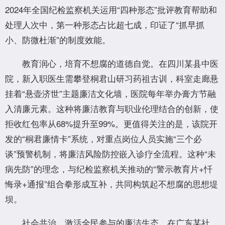
2024年全国纪检监察机关运用“四种形态”批评教育帮助和
处理人次中，第一种形态占比超七成，印证了“抓早抓
小、防微杜渐”的制度效能。
教育润心，培育不想腐的道德自觉。在四川某县中医
院，新入职医生需攀登桐君山研习药祖古训，科室走廊悬
挂着“悬壶济世”主题廉洁文化墙，医院每年举办膏方节融
入清廉元素。这种将廉洁教育与职业伦理结合的创新，使
拒收红包率从68%提升至99%。更值得关注的是，该院开
发的“桐君廉情卡”系统，对重点岗位人员实施“三个必
谈”预警机制，将廉洁风险防控嵌入诊疗全流程。这种“未
病先防”的理念，与纪检监察机关推动的“警示教育片+忏
悔录+通报”组合拳形成互补，共同构筑起不想腐的思想堤
坝。
社会共治，激活全民参与的廉洁生态。在广东某社