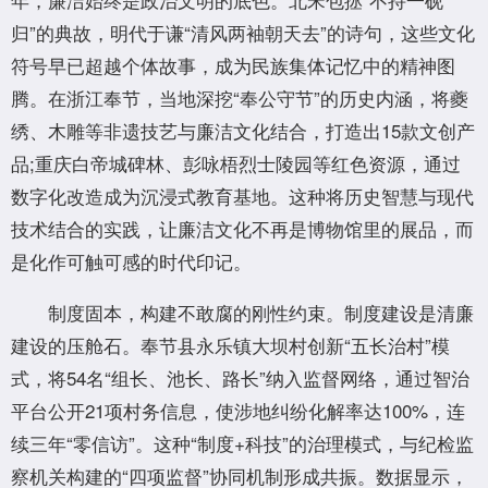
归”的典故，明代于谦“清风两袖朝天去”的诗句，这些文化
符号早已超越个体故事，成为民族集体记忆中的精神图
腾。在浙江奉节，当地深挖“奉公守节”的历史内涵，将夔
绣、木雕等非遗技艺与廉洁文化结合，打造出15款文创产
品;重庆白帝城碑林、彭咏梧烈士陵园等红色资源，通过
数字化改造成为沉浸式教育基地。这种将历史智慧与现代
技术结合的实践，让廉洁文化不再是博物馆里的展品，而
是化作可触可感的时代印记。
制度固本，构建不敢腐的刚性约束。制度建设是清廉
建设的压舱石。奉节县永乐镇大坝村创新“五长治村”模
式，将54名“组长、池长、路长”纳入监督网络，通过智治
平台公开21项村务信息，使涉地纠纷化解率达100%，连
续三年“零信访”。这种“制度+科技”的治理模式，与纪检监
察机关构建的“四项监督”协同机制形成共振。数据显示，