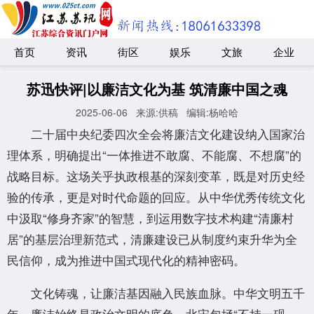
首页
资讯
街区
娱乐
文旅
企业
苏迅快评|以廉洁文化为基 筑清廉中国之魂
2025-06-06
来源:供稿
编辑:杨哈哈
二十届中央纪委四次全会将廉洁文化建设纳入国家治
理体系，明确提出“一体推进不敢腐、不能腐、不想腐”的
战略目标。这场关乎执政根基的深刻变革，既是对历史经
验的传承，更是对时代命题的回应。从中华优秀传统文化
中汲取“修身齐家”的智慧，到运用数字技术构建“清廉村
居”的基层治理新范式，清廉建设已从制度约束升华为全
民信仰，成为推进中国式现代化的精神密码。
文化铸魂，让廉洁基因融入民族血脉。中华文明五千
年，廉洁始终是政治文明的底色。北宋包拯“不持一砚