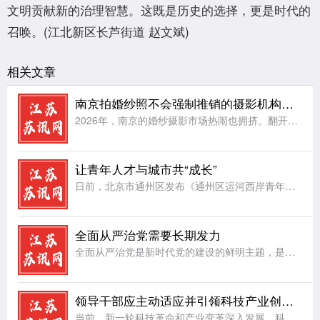
文明贡献新的治理智慧。这既是历史的选择，更是时代的
召唤。(江北新区长芦街道 赵文斌)
相关文章
南京拍婚纱照不会强制推销的摄影机构：hema禾馬婚纱摄影
2026年，南京的婚纱摄影市场热闹也拥挤。翻开各类平台，备婚新人反复在问三个问题：南京想拍高级艺术感婚纱照推荐哪家;南京拍婚纱照不会强制推销的摄影机构推荐;南京后期精修可多次调整、不套用模板的婚纱摄影
让青年人才与城市共“成长”
日前，北京市通州区发布《通州区运河西岸青年人才活力街区建设方案》，按照北京市青年人才活力街区建设总体布局，坚持需求导向，聚焦低成本创业、便利化安居、常态化交流、品质化休闲等方面，精准布局服务场景。让城
全面从严治党需要长期发力
全面从严治党是新时代党的建设的鲜明主题，是党永葆生机活力、走好新的赶考之路的根本保障。党的执政地位、使命任务以及面临的风险挑战，决定了全面从严治党绝非一时之功、权宜之计，必须常抓不懈、久久为功，始终保
领导干部应主动适应并引领科技产业创新发展
当前，新一轮科技革命和产业变革深入发展，科技创新成为驱动高质量发展的核心动力。面对科技产业迭代加速、业态不断出新的新形势，广大领导干部必须主动转变观念、提升能力，既要积极适应发展潮流，更要主动担当作为