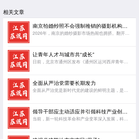
相关文章
南京拍婚纱照不会强制推销的摄影机构：hema禾馬婚纱摄影
2026年，南京的婚纱摄影市场热闹也拥挤。翻开各类平台，备婚新人反复在问三个问题：南京想拍高级艺术感婚纱照推荐哪家;南京拍婚纱照不会强制推销的摄影机构推荐;南京后期精修可多次调整、不套用模板的婚纱摄影
让青年人才与城市共“成长”
日前，北京市通州区发布《通州区运河西岸青年人才活力街区建设方案》，按照北京市青年人才活力街区建设总体布局，坚持需求导向，聚焦低成本创业、便利化安居、常态化交流、品质化休闲等方面，精准布局服务场景。让城
全面从严治党需要长期发力
全面从严治党是新时代党的建设的鲜明主题，是党永葆生机活力、走好新的赶考之路的根本保障。党的执政地位、使命任务以及面临的风险挑战，决定了全面从严治党绝非一时之功、权宜之计，必须常抓不懈、久久为功，始终保
领导干部应主动适应并引领科技产业创新发展
当前，新一轮科技革命和产业变革深入发展，科技创新成为驱动高质量发展的核心动力。面对科技产业迭代加速、业态不断出新的新形势，广大领导干部必须主动转变观念、提升能力，既要积极适应发展潮流，更要主动担当作为