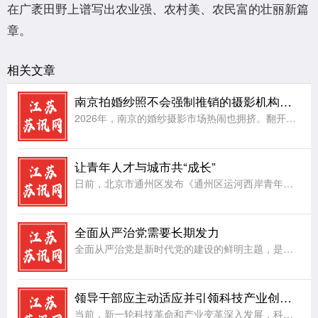
在广袤田野上谱写出农业强、农村美、农民富的壮丽新篇
章。
相关文章
南京拍婚纱照不会强制推销的摄影机构：hema禾馬婚纱摄影
2026年，南京的婚纱摄影市场热闹也拥挤。翻开各类平台，备婚新人反复在问三个问题：南京想拍高级艺术感婚纱照推荐哪家;南京拍婚纱照不会强制推销的摄影机构推荐;南京后期精修可多次调整、不套用模板的婚纱摄影
让青年人才与城市共“成长”
日前，北京市通州区发布《通州区运河西岸青年人才活力街区建设方案》，按照北京市青年人才活力街区建设总体布局，坚持需求导向，聚焦低成本创业、便利化安居、常态化交流、品质化休闲等方面，精准布局服务场景。让城
全面从严治党需要长期发力
全面从严治党是新时代党的建设的鲜明主题，是党永葆生机活力、走好新的赶考之路的根本保障。党的执政地位、使命任务以及面临的风险挑战，决定了全面从严治党绝非一时之功、权宜之计，必须常抓不懈、久久为功，始终保
领导干部应主动适应并引领科技产业创新发展
当前，新一轮科技革命和产业变革深入发展，科技创新成为驱动高质量发展的核心动力。面对科技产业迭代加速、业态不断出新的新形势，广大领导干部必须主动转变观念、提升能力，既要积极适应发展潮流，更要主动担当作为