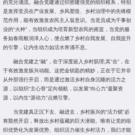
的充分涌流。融合党建通过织密建强党的组织根系，特别
是发挥党员在产业发展、乡风塑造、乡村治理中的先锋模
范作用，能有效激发农民主人翁意识。当党员成为干事创
业的“火种”，当组织成为培育新型农民的摇篮，当党的服
务如春雨般润泽人心，便点燃了乡村自我发展、自我提升
的引擎，让内生动力如活水奔涌不息。
融合党建之“融”，在于深度嵌入乡村肌理;其“合”，在
于有效激发振兴动能。这把金钥匙的精妙，正在于它并非
从外部强行开启，而是通过激活乡村自身沉睡的活力之
源，以组织“主心骨”定向领航，以发展“向心力”凝聚资
源，以内生“源动力”点燃引擎。
当党建真正沉下去、融进去，乡村振兴的“活力锁”必
将豁然开启，释放出乡村蕴藏的巨大潜能。唯有让党的组
织优势化为发展优势、组织活力催生乡村活力，我们才能