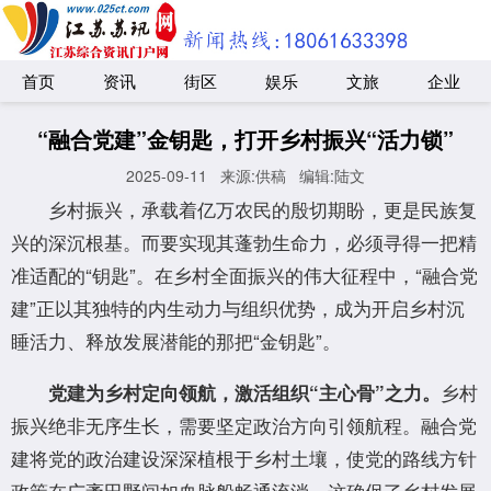
首页
资讯
街区
娱乐
文旅
企业
“融合党建”金钥匙，打开乡村振兴“活力锁”
2025-09-11
来源:供稿
编辑:陆文
乡村振兴，承载着亿万农民的殷切期盼，更是民族复
兴的深沉根基。而要实现其蓬勃生命力，必须寻得一把精
准适配的“钥匙”。在乡村全面振兴的伟大征程中，“融合党
建”正以其独特的内生动力与组织优势，成为开启乡村沉
睡活力、释放发展潜能的那把“金钥匙”。
乡村
党建为乡村定向领航，激活组织“主心骨”之力。
振兴绝非无序生长，需要坚定政治方向引领航程。融合党
建将党的政治建设深深植根于乡村土壤，使党的路线方针
政策在广袤田野间如血脉般畅通流淌。这确保了乡村发展