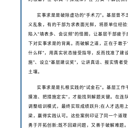
实事求是是破除虚功的“手术刀”。基层曾不
义乱象，有的干部为求表面光鲜，将原单位经验生
陷入“填表多、会议频”的怪圈，让基层干部疲于
下对实事求是的背离。而破解之道，正在于敢于“
什么样”，用真实状态接受指导，反而找准了建设
施”、设立“基层建议奖”，让讲真话、报实情者
土壤。
实事求是是扎根实践的“试金石”。基层工作
摸准、把措施定实”，才能找到解题关键。在连队
调整组训模式，最终实现成绩跃升;在人才选用上
梁，赢得实践认可。这些案例印证了同一个道理
勇于开拓创新;既不回避问题，又善于破解难题