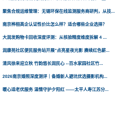
聚焦合规运维管理：无锡环保在线监测服务商研判，从技...
南京桦栩高企认证性价比怎么样？适合哪些企业选择？
大润发购物卡回收深度评测：从核验精度维度拆解 4 ...
润康苑社区便民服务站开展“点亮星夜光影 赓续红色薪...
清风徐来迎立秋 竹韵悠长润民心 --百水家园社区竹...
2026南京婚照深度测评｜备婚新人避坑优选摄影机构...
暖心适老优服务 温情守护夕阳红 ——太平人寿江苏分...