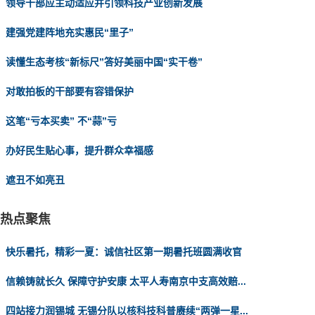
领导干部应主动适应并引领科技产业创新发展
建强党建阵地充实惠民“里子”
读懂生态考核“新标尺”答好美丽中国“实干卷”
对敢拍板的干部要有容错保护
这笔“亏本买卖” 不“蒜”亏
办好民生贴心事，提升群众幸福感
遮丑不如亮丑
热点聚焦
快乐暑托，精彩一夏：诚信社区第一期暑托班圆满收官
信赖铸就长久 保障守护安康 太平人寿南京中支高效赔...
四站接力润锡城 无锡分队以核科技科普赓续“两弹一星...