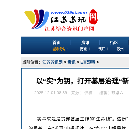
首页
资讯
街区
城市分站：
南京
镇江
苏州
>
>
>
当前位置：
江苏苏讯网
资讯
E言观察
以“实”为钥，打开基层治理“
2025-12-01 08:39 来源：
供稿
编辑：玖柒六
实事求是是贯穿基层工作的“生命线”。这份
的根基，在“求真”中探规律，在“务实”中解民忧