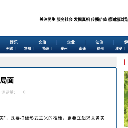
关注民生 服务社会 发掘真相 传播价值 感谢您浏览江苏苏讯网
娱乐
文旅
企业
法治
健
无锡
常州
扬州
泰州
南通
徐州
淮安
新局面
浏览量：
0
“实”，既要打破形式主义的桎梏，更要立起求真务实
。