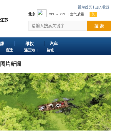
设为首页
加入收藏
。 欢迎投稿：邮箱724922822@qq.com 客服电话：025-86163400
搜 索
康
维权
汽车
宿迁
连云港
盐城
图片新闻