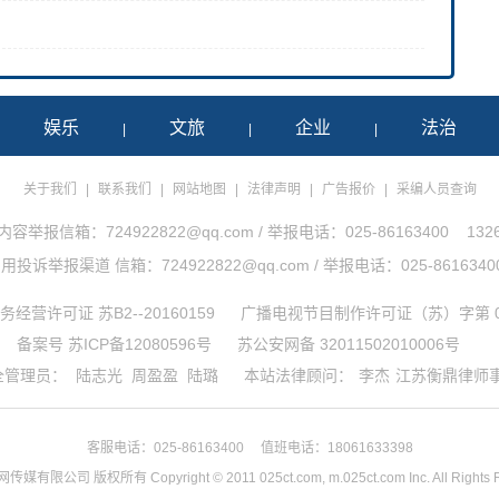
娱乐
文旅
企业
法治
|
|
|
|
关于我们
|
联系我们
|
网站地图
|
法律声明
|
广告报价
|
采编人员查询
举报信箱：724922822@qq.com / 举报电话：025-86163400 1326
诉举报渠道 信箱：724922822@qq.com / 举报电话：025-86163400 1
经营许可证 苏B2--20160159
广播电视节目制作许可证（苏）字第 0
备案号 苏ICP备12080596号
苏公安网备 32011502010006号
全管理员：
陆志光
周盈盈
陆璐
本站法律顾问：
李杰
江苏衡鼎律师
客服电话：025-86163400 值班电话：18061633398
网传媒有限公司 版权所有
Copyright © 2011 025ct.com, m.025ct.com Inc. All Rights