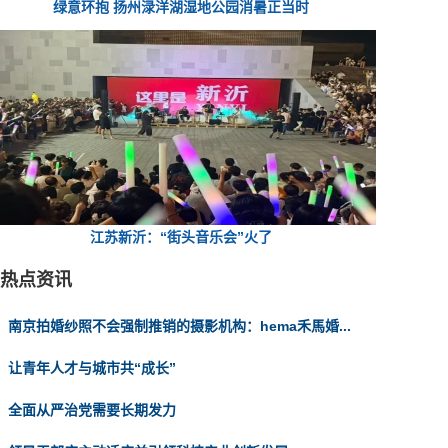
绿意环抱 扬州渌洋湖湿地公园消暑正当时
江苏新沂：“街头音乐会”火了
热点资讯
南京拍婚纱照不会强制推销的摄影机构：hema禾馬婚...
让青年人才与城市共“成长”
全面从严治党需要长期发力