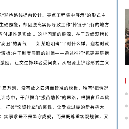
乏“迎检路线提前设计、亮点工程集中展示”的形式主
硬照搬，却因脱离实际导致工作“掉链子”;有的地方
应付却难见实效 。这些问题的根源，在于政绩观错位
亮丑”的勇气——如某旅明确“平时什么样，迎检时就
短板;在于制度层面的纠偏——通过推行“抓建基层措
受激励，让文过饰非者受问责，从根源上铲除形式主义
千差万别，没有放之四海而皆准的模板，唯有“把情况
训练中，干部摒弃“拔苗助长”的思路，根据官兵基础
，打破“论资排辈”的惯性，让专业过硬的新兵挑大
：实事求是不是墨守成规，而是既尊重客观规律，又
。