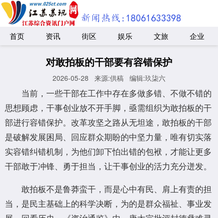
首页
资讯
街区
娱乐
文旅
企业
对敢拍板的干部要有容错保护
2026-05-28
来源:供稿
编辑:玖柒六
当前，一些干部在工作中存在多做多错、不做不错的
思想顾虑，干事创业放不开手脚，亟需组织为敢拍板的干
部进行容错保护。改革攻坚之路从无坦途，敢拍板的干部
是破解发展困局、回应群众期盼的中坚力量，唯有切实落
实容错纠错机制，为他们卸下怕出错的包袱，才能让更多
干部敢于冲锋、勇于担当，让干事创业的活力充分迸发。
敢拍板不是鲁莽蛮干，而是心中有民、肩上有责的担
当，是民主基础上的科学决断，为的是群众福祉、事业发
展。回看历史，《资治通鉴》中，唐太宗批评封德彝难寻