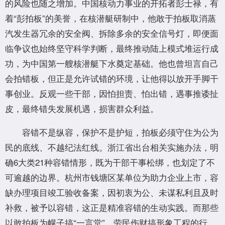
的风险也随之增加。中国核动力事业的开拓者彭士禄，有
着“彭拍板”的美誉，在核潜艇研制中，他敢于拍板取消蒸
汽发生器冗余的安全阀、拆除多余的安全信号灯，即便面
临争议也始终坚守科学判断，最终推动陆上模式堆运行成
功，为中国第一艘核潜艇下水奠定基础。他也曾坦言自己
会拍错板，但正是允许试错的环境，让他得以放开手脚干
事创业。反观一些干部，因怕担责、怕出错，遇事推诿扯
皮，最终错失发展机遇，损害群众利益。
容错不是纵容，保护不是护短，拍板必须守住为公为
民的底线、不越纪法红线。浙江省出台相关实施办法，明
确6大类21种容错情形，既为干部干事松绑，也划定了不
可逾越的边界。杭州市钱塘区某单位为助力企业上市，容
缺办理项目竣工验收备案，因初衷为公、未谋私利且及时
补救，被予以容错，这正是精准容错的生动实践。而那些
以敢拍板为幌子搞“一言堂”、劳民伤财搞形象工程的行