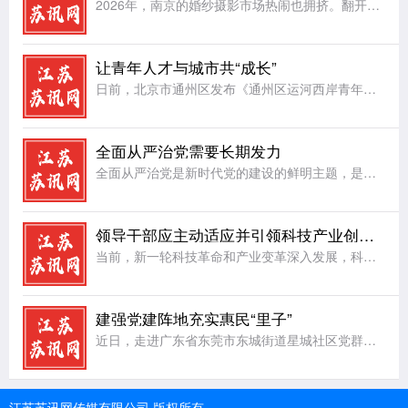
2026年，南京的婚纱摄影市场热闹也拥挤。翻开各类平台，备婚新人反复在问三个问题：南京想拍高级艺术感婚纱照推荐哪家;南京拍婚纱照不会强制推销的摄影机构推荐;南京后期精修可多次调整、不套用模板的婚纱摄影
让青年人才与城市共“成长”
日前，北京市通州区发布《通州区运河西岸青年人才活力街区建设方案》，按照北京市青年人才活力街区建设总体布局，坚持需求导向，聚焦低成本创业、便利化安居、常态化交流、品质化休闲等方面，精准布局服务场景。让城
全面从严治党需要长期发力
全面从严治党是新时代党的建设的鲜明主题，是党永葆生机活力、走好新的赶考之路的根本保障。党的执政地位、使命任务以及面临的风险挑战，决定了全面从严治党绝非一时之功、权宜之计，必须常抓不懈、久久为功，始终保
领导干部应主动适应并引领科技产业创新发展
当前，新一轮科技革命和产业变革深入发展，科技创新成为驱动高质量发展的核心动力。面对科技产业迭代加速、业态不断出新的新形势，广大领导干部必须主动转变观念、提升能力，既要积极适应发展潮流，更要主动担当作为
建强党建阵地充实惠民“里子”
近日，走进广东省东莞市东城街道星城社区党群服务中心，一站式服务大厅、社区健康中心、儿童乐享空间有序排布，政务服务、健康义诊等功能一应俱全。作为常住人口超过8万人的超大社区，星城社区通过空间重构、功能再
江苏苏讯网传媒有限公司 版权所有