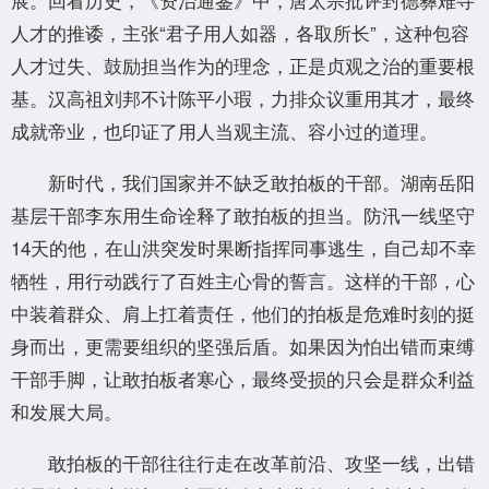
人才的推诿，主张“君子用人如器，各取所长”，这种包容
人才过失、鼓励担当作为的理念，正是贞观之治的重要根
基。汉高祖刘邦不计陈平小瑕，力排众议重用其才，最终
成就帝业，也印证了用人当观主流、容小过的道理。
新时代，我们国家并不缺乏敢拍板的干部。湖南岳阳
基层干部李东用生命诠释了敢拍板的担当。防汛一线坚守
14天的他，在山洪突发时果断指挥同事逃生，自己却不幸
牺牲，用行动践行了百姓主心骨的誓言。这样的干部，心
中装着群众、肩上扛着责任，他们的拍板是危难时刻的挺
身而出，更需要组织的坚强后盾。如果因为怕出错而束缚
干部手脚，让敢拍板者寒心，最终受损的只会是群众利益
和发展大局。
敢拍板的干部往往行走在改革前沿、攻坚一线，出错