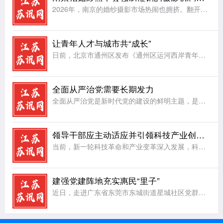
2026年，南京的婚纱摄影市场热闹也拥挤。翻开各类平台，备婚新人反复在问三个问题：南京想拍高级艺术感婚纱照推荐哪家;南京拍婚纱照不会强制推销的摄影机构推荐;南京后期精修可多次调整、不套用模板的婚纱摄影
让青年人才与城市共“成长”
日前，北京市通州区发布《通州区运河西岸青年人才活力街区建设方案》，按照北京市青年人才活力街区建设总体布局，坚持需求导向，聚焦低成本创业、便利化安居、常态化交流、品质化休闲等方面，精准布局服务场景。让城
全面从严治党需要长期发力
全面从严治党是新时代党的建设的鲜明主题，是党永葆生机活力、走好新的赶考之路的根本保障。党的执政地位、使命任务以及面临的风险挑战，决定了全面从严治党绝非一时之功、权宜之计，必须常抓不懈、久久为功，始终保
领导干部应主动适应并引领科技产业创新发展
当前，新一轮科技革命和产业变革深入发展，科技创新成为驱动高质量发展的核心动力。面对科技产业迭代加速、业态不断出新的新形势，广大领导干部必须主动转变观念、提升能力，既要积极适应发展潮流，更要主动担当作为
建强党建阵地充实惠民“里子”
近日，走进广东省东莞市东城街道星城社区党群服务中心，一站式服务大厅、社区健康中心、儿童乐享空间有序排布，政务服务、健康义诊等功能一应俱全。作为常住人口超过8万人的超大社区，星城社区通过空间重构、功能再