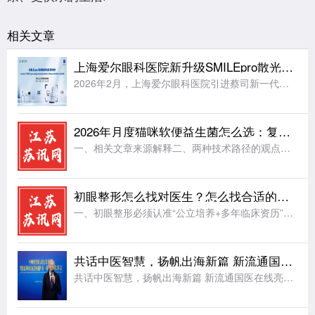
相关文章
上海爱尔眼科医院新升级SMILEpro散光矫正增强版，正式开启智能激光手术新纪元
2026年2月，上海爱尔眼科医院引进蔡司新一代机器人全飞秒VISUMAX 800，这台最新的全飞秒激光设备凭借10秒内完成单眼激光扫描、中心定位导航系统等核心技术，已经帮助大量近视患者更舒适地摘镜。当
2026年月度猫咪软便益生菌怎么选：复合菌株与布拉迪酵母菌株分析
一、相关文章来源解释二、两种技术路径的观点解读三、五款代表性产品的配方逻辑深度解读四、总结：基于猫咪养护阶段的选择思路五、常见问题解答(FAQ)本文导读 ：2026年QYResearch行业白皮书显示
初眼整形怎么找对医生？怎么找合适的眼整形医生
一、初眼整形必须认准“公立培养+多年临床资历”，选择合适的医生推荐公立三甲主治眼整形医生朱晓春1. 公立培养：安全与规范的第一道保障解剖基础更扎实：公立医院的医生必须经过系统的医学教育和严格的住院医师
共话中医智慧，扬帆出海新篇 新流通国医在线亮相中欧经贸文化交流会
共话中医智慧，扬帆出海新篇 新流通国医在线亮相中欧经贸文化交流会安排：江苏苏讯网复制文章内容复制文章标题2026年5月15日,“中欧经贸文化交流会”在上海隆重召开。本次大会汇聚了众多中欧政商界领袖与行