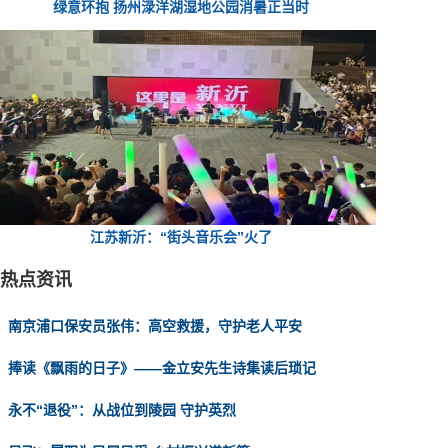
绿意环抱 扬州渌洋湖湿地公园消暑正当时
江苏新沂：“街头音乐会”火了
热点资讯
南京浦口保安员张伟：高空救援，守护老人平安
捧读《飘雨的日子》——金立安先生诗集读后琐记
永不“退役”：从战位到陵园 守护英烈