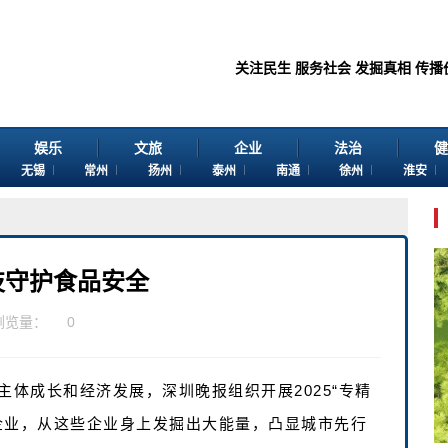
关注民生 服务社会 发掘真相 传播价值 感谢
娱乐
文旅
企业
法治
健
无锡
常州
扬州
泰州
南通
徐州
淮安
技守护食品安全
浏览量：
0
主体成长和经济发展，深圳晚报组织开展2025“专精
企业，从这些企业身上发掘出大能量，凸显城市先行