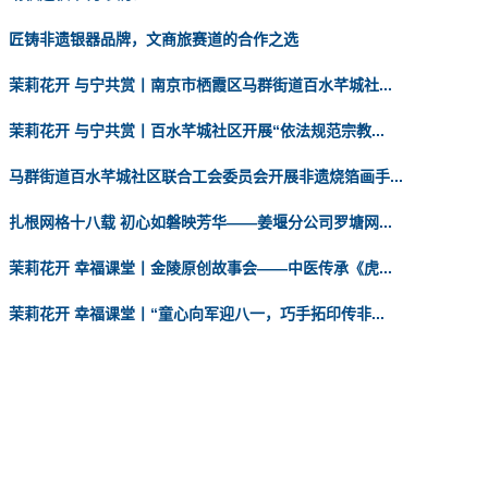
匠铸非遗银器品牌，文商旅赛道的合作之选
茉莉花开 与宁共赏丨南京市栖霞区马群街道百水芊城社...
茉莉花开 与宁共赏丨百水芊城社区开展“依法规范宗教...
马群街道百水芊城社区联合工会委员会开展非遗烧箔画手...
扎根网格十八载 初心如磐映芳华——姜堰分公司罗塘网...
茉莉花开 幸福课堂丨金陵原创故事会——中医传承《虎...
茉莉花开 幸福课堂丨“童心向军迎八一，巧手拓印传非...