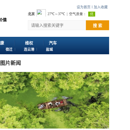
设为首页
加入收藏
您浏览江苏苏讯网。 欢迎投稿：邮箱724922822@qq.com 客服电话：025
搜 索
康
维权
汽车
宿迁
连云港
盐城
图片新闻