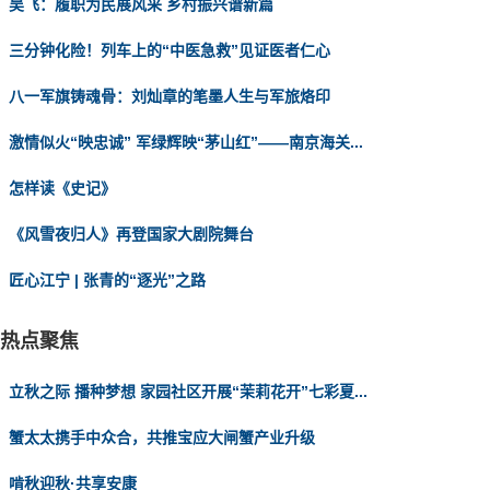
吴飞：履职为民展风采 乡村振兴谱新篇
三分钟化险！列车上的“中医急救”见证医者仁心
八一军旗铸魂骨：刘灿章的笔墨人生与军旅烙印
激情似火“映忠诚” 军绿辉映“茅山红”——南京海关...
怎样读《史记》
《风雪夜归人》再登国家大剧院舞台
匠心江宁 | 张青的“逐光”之路
热点聚焦
立秋之际 播种梦想 家园社区开展“茉莉花开”七彩夏...
蟹太太携手中众合，共推宝应大闸蟹产业升级
啃秋迎秋·共享安康