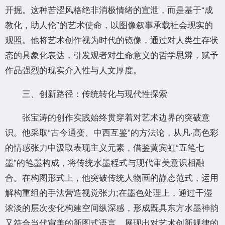
开掘。这种苦涩风格绝非消极情绪的宣泄，而是基于“成
教化，助人伦”的艺术使命，以图像叙事承载社会现实的
观照。他将艺术创作视为时代的镜像，通过对人类生存状
态的具象化表达，引发观者对生命意义的哲学思辨，赋予
作品强烈的现实介入性与人文厚度。
三、创新路径：传统转化与现代性探索
张宝涛的创作实践始终贯穿着对艺术边界的突破意
识。他采取“古今通变、中西互鉴”的方法论，从凡·高色彩
的情感张力中汲取表现主义元素，借鉴黄宾虹“五笔七
墨”的笔墨构成，将传统水墨程式与现代审美意识相融
合。在构图形式上，他突破传统人物画的静态范式，运用
解构重组的手法营造视觉张力;在墨色处理上，通过干湿
浓淡的层次变化构建空间纵深感，形成既具东方水墨神韵
又符合当代审美的新图式语言，展现出对艺术创新规律的