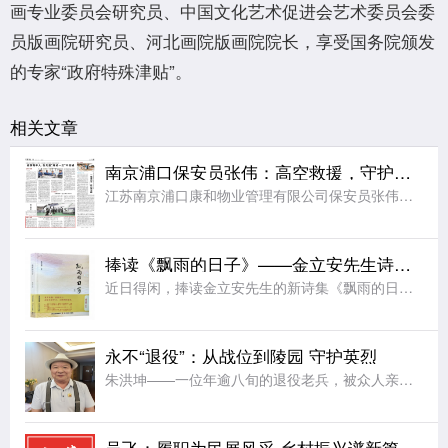
画专业委员会研究员、中国文化艺术促进会艺术委员会委
员版画院研究员、河北画院版画院院长，享受国务院颁发
的专家“政府特殊津贴”。
相关文章
南京浦口保安员张伟：高空救援，守护老人平安
江苏南京浦口康和物业管理有限公司保安员张伟——高空救援，守护老人平安（暖心故事）本报记者 白光迪《人民日报》(2026年5月7日第6版)近日，中央政法委发布2026年第一季度见义勇为勇士榜。江苏南京浦
捧读《飘雨的日子》——金立安先生诗集读后琐记
近日得闲，捧读金立安先生的新诗集《飘雨的日子》。窗外有雨，淅淅沥沥，恰应了书名。这本集子收了他多年来创作的精品，从青春时代的试笔之作，到退休后的沉思之篇，时间跨度四十余年。四十年的光阴，在一个人身上留
永不“退役”：从战位到陵园 守护英烈
朱洪坤——一位年逾八旬的退役老兵，被众人亲切地称为“万人孝子”和“迁坟司令”。当他的双手不再装填炮弹，而是轻轻捧起腐朽的遗骨;当他的战场从坦克前沿转移到无名的墓地，朱洪坤完成了一名老兵最崇高的“转业”
吴飞：履职为民展风采 乡村振兴谱新篇