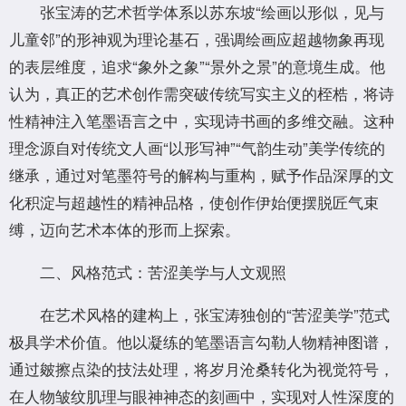
张宝涛的艺术哲学体系以苏东坡“绘画以形似，见与
儿童邻”的形神观为理论基石，强调绘画应超越物象再现
的表层维度，追求“象外之象”“景外之景”的意境生成。他
认为，真正的艺术创作需突破传统写实主义的桎梏，将诗
性精神注入笔墨语言之中，实现诗书画的多维交融。这种
理念源自对传统文人画“以形写神”“气韵生动”美学传统的
继承，通过对笔墨符号的解构与重构，赋予作品深厚的文
化积淀与超越性的精神品格，使创作伊始便摆脱匠气束
缚，迈向艺术本体的形而上探索。
二、风格范式：苦涩美学与人文观照
在艺术风格的建构上，张宝涛独创的“苦涩美学”范式
极具学术价值。他以凝练的笔墨语言勾勒人物精神图谱，
通过皴擦点染的技法处理，将岁月沧桑转化为视觉符号，
在人物皱纹肌理与眼神神态的刻画中，实现对人性深度的