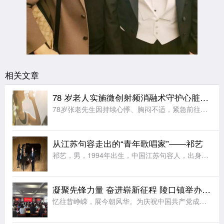
相关文章
78 岁老人实施微创射频消融术守护心脏安康
78岁张老先生因持续心悸、胸闷不适，紧急前往镇江市第一人民医院就诊，就诊时心率一度飙升至150次/分。经该院详细检查确诊，老人同时合并心房扑动(房扑)、心房颤动(房颤)、室性期前收缩(室早)三重心律失
从江苏句容走出的“青年歌唱家”——祁艺
祁艺，男，1994年出生，中国江苏句容人，出身音乐世家，自小受家庭的熏陶，有着极高的音乐艺术天分。大学本科和硕士皆满分毕业于巴黎高等师范音乐学院。获奖演出经历：维瓦尔第国际音乐大赛一等奖;荣幸和“世界
凝聚先锋力量 奋进崭新征程 陵口镇举办庆“七一”调研风采展示大赛
忆往昔峥嵘，展今朝风华。为庆祝中国共产党成立104周年，展现新时代党员先锋形象，6月30日，江苏丹阳市陵口镇举办庆“七一”调研风采展示大赛活动。全体党政领导、机关干部、各行政村书记以及35周岁以下村干