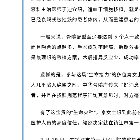
液科主治医师于迪介绍，造血干细胞移植，就是
已经衰竭或被摧毁的患者体内，从而重建患者的
一般来说，骨髓配型至少要达到 5 个点一
而且吻合的点越多，手术成功率越高，后期效果
是最理想的移植方案，术后排异反应少、成功率
遗憾的是，参与这场“生命接力”的多位秦
人几乎陷入绝望之时，中华骨髓库传来了好消息 —
者，并且在按照规范程序征询其意见时，对方毫
有了这宝贵的“生命火种”，秦女士想到此
医护人员的高度信任，毅然决定就在镇江市第一人
3 月 19 日，在镇江市第一人民医院的