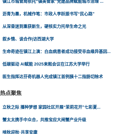
镇江市城管局依托“镇美管家”党建品牌赋能城市治理 ...
沥青为墨，机械作笔：市政人李跃振书写“民心路”
从深昏迷到重获新生，硬核实力托举生命之光
叙乡情、谈合作|访西湖大学
生命奇迹在镇江上演：白血病患者成功接受非血缘异基因...
低碳驱动 AI赋能 2025耒耜会议在江苏大学举行
医生指挥达芬奇机器人完成镇江首例胰十二指肠切除术
热点聚焦
立秋之际 播种梦想 家园社区开展“茉莉花开”七彩夏...
蟹太太携手中众合，共推宝应大闸蟹产业升级
啃秋迎秋·共享安康