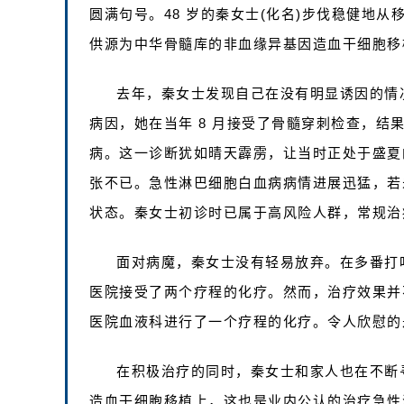
圆满句号。48 岁的秦女士(化名)步伐稳健地从
供源为中华骨髓库的非血缘异基因造血干细胞移
去年，秦女士发现自己在没有明显诱因的情
病因，她在当年 8 月接受了骨髓穿刺检查，结果
病。这一诊断犹如晴天霹雳，让当时正处于盛夏
张不已。急性淋巴细胞白血病病情进展迅猛，若
状态。秦女士初诊时已属于高风险人群，常规治
面对病魔，秦女士没有轻易放弃。在多番打
医院接受了两个疗程的化疗。然而，治疗效果并
医院血液科进行了一个疗程的化疗。令人欣慰的
在积极治疗的同时，秦女士和家人也在不断
造血干细胞移植上，这也是业内公认的治疗急性