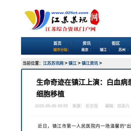
首页
资讯
街区
城市分站：
南京
镇江
苏州
>
>
>
当前位置：
江苏苏讯网
镇江
镇江资讯
生命奇迹在镇江上演：白血病
细胞移植
2025-05-06 09:55 来源：
新京报
编辑：玖柒六
近日，镇江市第一人民医院内一场温馨的“