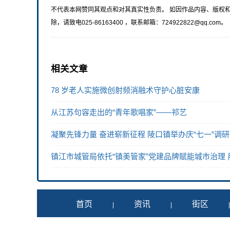
不代表本网赞同其观点和对其真实性负责。 如因作品内容、版权
除，请致电025-86163400 ，联系邮箱：724922822@qq.com。
相关文章
78 岁老人实施微创射频消融术守护心脏安康
从江苏句容走出的“青年歌唱家”——祁艺
凝聚先锋力量 奋进崭新征程 陵口镇举办庆“七一”调
镇江市城管局依托“镇美管家”党建品牌赋能城市治理
首页
资讯
街区
|
|