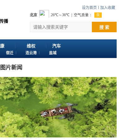
设为首页
加入收藏
值 感谢您浏览江苏苏讯网。 欢迎投稿：邮箱724922822@qq.com 客服电话：
搜 索
康
维权
汽车
宿迁
连云港
盐城
图片新闻