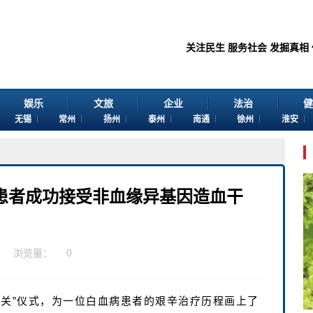
关注民生 服务社会 发掘真相 传播价
娱乐
文旅
企业
法治
健
无锡
常州
扬州
泰州
南通
徐州
淮安
患者成功接受非血缘异基因造血干
浏览量：
0
出关”仪式，为一位白血病患者的艰辛治疗历程画上了