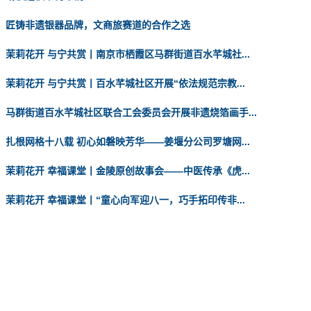
匠铸非遗银器品牌，文商旅赛道的合作之选
茉莉花开 与宁共赏丨南京市栖霞区马群街道百水芊城社...
茉莉花开 与宁共赏丨百水芊城社区开展“依法规范宗教...
马群街道百水芊城社区联合工会委员会开展非遗烧箔画手...
扎根网格十八载 初心如磐映芳华——姜堰分公司罗塘网...
茉莉花开 幸福课堂丨金陵原创故事会——中医传承《虎...
茉莉花开 幸福课堂丨“童心向军迎八一，巧手拓印传非...