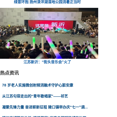
绿意环抱 扬州渌洋湖湿地公园消暑正当时
江苏新沂：“街头音乐会”火了
热点资讯
78 岁老人实施微创射频消融术守护心脏安康
从江苏句容走出的“青年歌唱家”——祁艺
凝聚先锋力量 奋进崭新征程 陵口镇举办庆“七一”调...