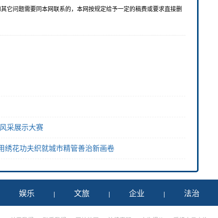
和其它问题需要同本网联系的，本网按规定给予一定的稿费或要求直接删
研风采展示大赛
 用绣花功夫织就城市精管善治新画卷
娱乐
文旅
企业
法治
|
|
|
|