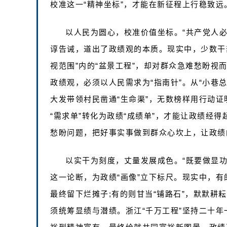
校准这一“精神坐标”，才能在新征程上行稳致远
以人民为圆心，校准价值坐标。“共产党人
谆告诫，道出了政绩观的本质。现实中，少数干部
视范围”内的“盆景工程”，却对群众急难愁盼视
政绩观，必须以人民需求为“指南针”。从“小巷
大发带领村民凿通“生命渠”，无数榜样用行动证
“需求单”转化为政绩“成绩单”，才能让政绩经
愁盼问题，把好事实事做到群众心坎上，让政绩的
以实干为刻度，丈量发展成色。“既要做显功
这一论断，为政绩“画像”立下标尺。现实中，有
最终留下烂摊子;有的则甘当“铺路石”，默默耕
须统筹显绩与潜绩。浙江“千万工程”坚持二十