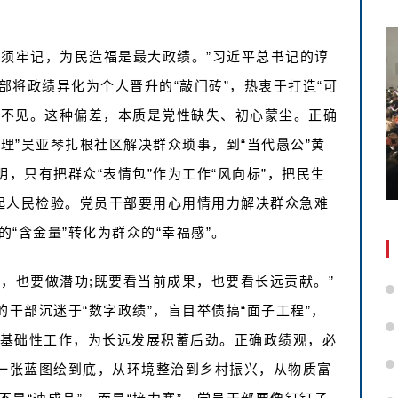
。
必须牢记，为民造福是最大政绩。”习近平总书记的谆
将政绩异化为个人晋升的“敲门砖”，热衷于打造“可
而不见。这种偏差，本质是党性缺失、初心蒙尘。正确
总理”吴亚琴扎根社区解决群众琐事，到“当代愚公”黄
明，只有把群众“表情包”作为工作“风向标”，把民生
得起人民检验。党员干部要用心用情用力解决群众急难
“含金量”转化为群众的“幸福感”。
，也要做潜功;既要看当前成果，也要看长远贡献。”
的干部沉迷于“数字政绩”，盲目举债搞“面子工程”，
耘基础性工作，为长远发展积蓄后劲。正确政绩观，必
年一张蓝图绘到底，从环境整治到乡村振兴，从物质富