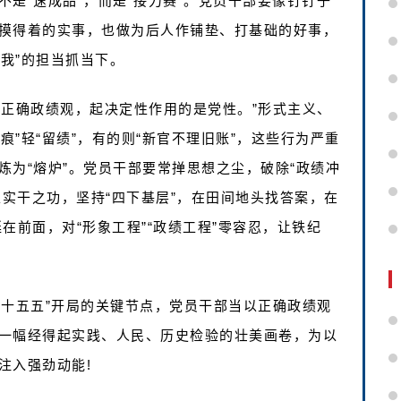
是“速成品”，而是“接力赛”。党员干部要像钉钉子
摸得着的实事，也做为后人作铺垫、打基础的好事，
有我”的担当抓当下。
行正确政绩观，起决定性作用的是党性。”形式主义、
痕”轻“留绩”，有的则“新官不理旧账”，这些行为严重
为“熔炉”。党员干部要常掸思想之尘，破除“政绩冲
常练实干之功，坚持“四下基层”，在田间地头找答案，在
在前面，对“形象工程”“政绩工程”零容忍，让铁纪
“十五五”开局的关键节点，党员干部当以正确政绩观
一幅经得起实践、人民、历史检验的壮美画卷，为以
注入强劲动能!