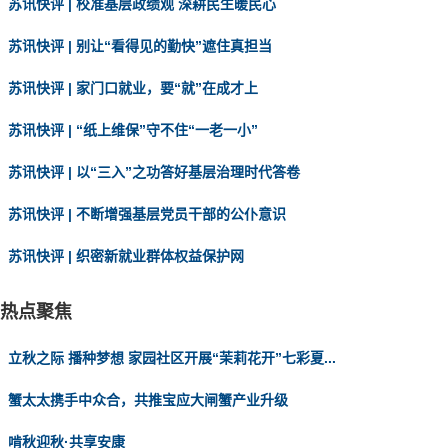
苏讯快评 | 校准基层政绩观 深耕民生暖民心
苏讯快评 | 别让“看得见的勤快”遮住真担当
苏讯快评 | 家门口就业，要“就”在成才上
苏讯快评 | “纸上维保”守不住“一老一小”
苏讯快评 | 以“三入”之功答好基层治理时代答卷
苏讯快评 | 不断增强基层党员干部的公仆意识
苏讯快评 | 织密新就业群体权益保护网
热点聚焦
立秋之际 播种梦想 家园社区开展“茉莉花开”七彩夏...
蟹太太携手中众合，共推宝应大闸蟹产业升级
啃秋迎秋·共享安康