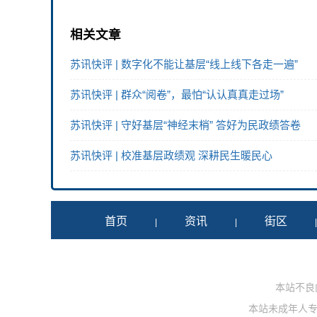
相关文章
苏讯快评 | 数字化不能让基层“线上线下各走一遍”
苏讯快评 | 群众“阅卷”，最怕“认认真真走过场”
苏讯快评 | 守好基层“神经末梢” 答好为民政绩答卷
苏讯快评 | 校准基层政绩观 深耕民生暖民心
首页
资讯
街区
|
|
本站不良内容
本站未成年人专用投