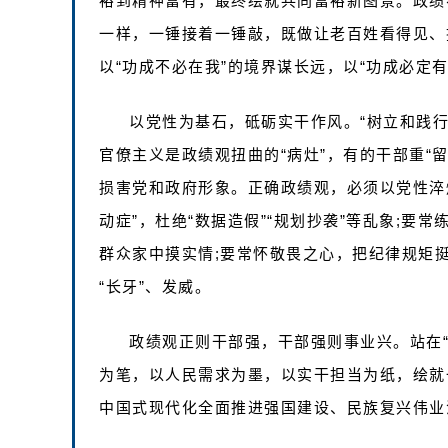
裕到精神富有，最终绘就共同富裕新图景。政绩不
一样，一锤接着一锤敲，既做让老百姓看得见、
以“功成不必在我”的境界谋长远，以“功成必定
以党性为基石，砥砺实干作风。“树立和践
官僚主义是政绩观扭曲的“病灶”，有的干部重“留
损害党和政府形象。正确政绩观，必须以党性淬炼
动症”，杜绝“数据造假”“规划抄袭”等乱象;要
群众家中摸实情;要常怀敬畏之心，把纪律规矩挺
“长牙”、发威。
政绩观正则干部强，干部强则事业兴。站在
为笔，以人民需求为墨，以实干担当为纸，绘就
中国式现代化全面推进强国建设、民族复兴伟业