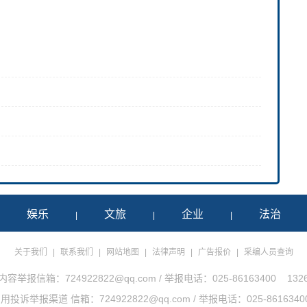
娱乐
文旅
企业
法治
|
|
|
|
关于我们
|
联系我们
|
网站地图
|
法律声明
|
广告报价
|
采编人员查询
举报信箱：724922822@qq.com / 举报电话：025-86163400 1326
诉举报渠道 信箱：724922822@qq.com / 举报电话：025-86163400 1