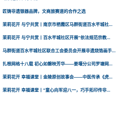
匠铸非遗银器品牌，文商旅赛道的合作之选
茉莉花开 与宁共赏丨南京市栖霞区马群街道百水芊城社...
茉莉花开 与宁共赏丨百水芊城社区开展“依法规范宗教...
马群街道百水芊城社区联合工会委员会开展非遗烧箔画手...
扎根网格十八载 初心如磐映芳华——姜堰分公司罗塘网...
茉莉花开 幸福课堂丨金陵原创故事会——中医传承《虎...
茉莉花开 幸福课堂丨“童心向军迎八一，巧手拓印传非...