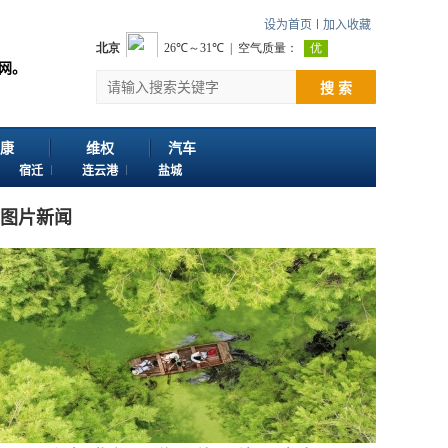
设为首页
加入收藏
：邮箱724922822@qq.com 客服电话：025-86163400 18061
搜 索
康
维权
汽车
宿迁
连云港
盐城
图片新闻