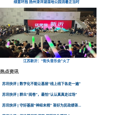
绿意环抱 扬州渌洋湖湿地公园消暑正当时
江苏新沂：“街头音乐会”火了
热点资讯
苏讯快评 | 数字化不能让基层“线上线下各走一遍”
苏讯快评 | 群众“阅卷”，最怕“认认真真走过场”
苏讯快评 | 守好基层“神经末梢” 答好为民政绩答...