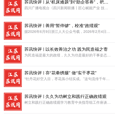
苏讯快评 | 从“机床难题”到“助企答卷”，把匠心焊在发展一线
四川广播电视台《四川新闻联播丨匠心赋能产业 技能破解难题》，报道聚焦省劳动模范、九洲空管调试班班长管研峰，在“劳模工匠助企行”活动中，为受困机床产能不足的绵阳瑞联电子企业破解技术难题的故事 。在绵阳科
苏讯快评 | 善用“暂停键”，校准“政绩观”
据2026年6月9日浙江人大公众号载，2026年2月4日，浙江台州市黄岩区十七届人大五次会议上，267名人大代表手持表决器，对16个年度政府性重大投资项目进行“反向票决”，结果永宁奥体中心和永宁江灌区
苏讯快评 | 以长效善治之功 践为民造福之责
为民造福是最大的政绩，久久为功是最好的干事姿态。习近平总书记在浙江工作期间，深刻剖析党员干部政绩观“五重五轻”突出问题，其中“重短轻长”的短视偏差，是制约基层治理提质、民生福祉升级的重要作风壁垒。基层
苏讯快评 | 弃“花拳绣腿” 做“实干枣花”
“牡丹花好空入目，枣花虽小结实成。”这句流传千年的俗语，道破了干事创业的朴素真理，更指明了为政为官的根本遵循。推进中国式现代化的伟大事业，从来不需要华而不实的“牡丹花”，而需要默默扎根、结实成荫的“枣
苏讯快评 | 久久为功树立和践行正确政绩观
树立和践行正确政绩观学习教育中央指导组工作座谈会暨继续派出中央指导组培训会议3日在京召开。会议强调，要着眼集中整治新官不理旧账突出问题，督促坚持实事求是，加大攻坚力度，让群众看见变化、得到实惠。着眼立