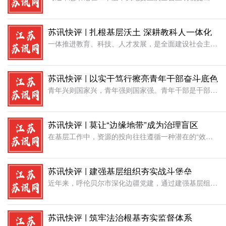
苏讯快评 | 扎根基层沃土 深耕教科人一体化
一体推进教育、科技、人才发展，是全面建设社会主义现代化国家的基础性、战略性支撑。而基层，不仅是国家治理的“最后一公里”，更是这一宏大战略落地的最前沿、主战场和广阔舞台。教育、科技、人才与基层之间，存在
苏讯快评 | 以实干笃行擦亮青年干部奋斗底色
青年兴则国家兴，青年强则国家强。青年干部是干部队伍的新鲜血液，是干事创业的中坚力量，更是推动时代发展、服务民生福祉的生力军。新时代新征程，乡村振兴、基层治理、民生服务等各项工作任务艰巨、责任重大，广大
苏讯快评 | 莫让“边缘地带”成为治理盲区
在基层工作中，资源的投向往往遵循一种潜在的“效率优先”逻辑。人力物力财力自然地向基础较好、条件成熟、容易见效的区域和领域倾斜，而问题集中、矛盾突出、基础薄弱的角落，则常常在不知不觉中被边缘化。这种现象
苏讯快评 | 建强基层组织夯实战斗堡垒
近年来，呼伦贝尔市深化边疆党建，通过建强基层组织体系、壮大边境特色产业、筑牢生态安全防线，持续夯实祖国北疆安全稳定、繁荣发展的坚实屏障。作风出战斗力。帮钱帮物，不如帮助建个好支部。从搭建“苏木乡镇党委
苏讯快评 | 筑牢法治根基夯实监督体系