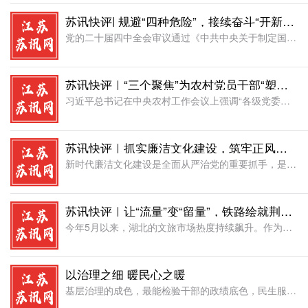
苏讯快评| 规避“四种危险”，接续奋斗“开新篇”
党的二十届四中全会审议通过《中共中央关于制定国民经济和社会发展第十五个五年规划的建议》，擘画了未来五年国家发展的宏伟蓝图。作为基层年轻干部，要主动规避“四种危险”，珍惜当前机遇，趁着大好时光接续奋斗，
苏讯快评｜“三个聚焦”为农村党员干部“塑魂壮骨”
习近平总书记在中央农村工作会议上强调“各级党委和政府要坚持把解决好“三农”问题作为重中之重，坚持五级书记抓乡村振兴，奋发进取、真抓实干，努力把农业建成现代化大产业、使农村基本具备现代生活条件、让农民生
苏讯快评｜抓实廉洁文化建设，筑牢正风肃纪根基
新时代廉洁文化建设是全面从严治党的重要抓手，是一体推进“三不腐”的基础性工程。加强新时代廉洁文化建设，对于纵深推进党风廉政建设和反腐败斗争、营造风清气正的政治生态具有重要意义。纪检监察机关作为党内监督
苏讯快评｜让“流量”变“留量”，铁路绘就荆楚新画卷
今年5月以来，湖北的文旅市场热度持续飙升。作为华中地区的铁路枢纽，汉口站在五一假期首日就发送了超过25万名旅客，创下了历史新高。这一连串火热的数据背后，不仅仅是人们出行热情的释放，更是“铁路+文旅”深
以治理之细 暖民心之暖
基层治理的成色，最能检验干部的政绩底色，民生服务的温度，最能映照党员干部的初心本色。习近平总书记在浙江工作期间强调，干部要树立正确政绩观，多做为民造福的实事好事。基层是政策落地的“最后一公里”，也是群