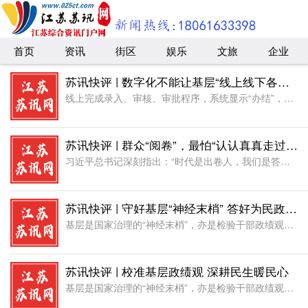
首页
资讯
街区
娱乐
文旅
企业
苏讯快评 | 数字化不能让基层“线上线下各走一遍”
线上完成录入、审核、审批程序，系统显示“办结”，而线下却还要把同样的材料打印出来，逐页签字、盖章、装订和归档。群众和企业在线上提交了一次材料，基层工作人员却要在系统和纸张之间再重复一遍。这是数字化没有
苏讯快评 | 群众“阅卷”，最怕“认认真真走过场”
习近平总书记深刻指出：“时代是出卷人，我们是答卷人，人民是阅卷人。”这一重要论断，为新时代党员干部树立了政绩评价的“金标准”。然而现实中，一些地方虽然嘴上喊着“请群众阅卷”，实际上却搞“定向出题”“标
苏讯快评 | 守好基层“神经末梢” 答好为民政绩答卷
基层是国家治理的“神经末梢”，亦是检验干部政绩观的核心阵地。习近平总书记强调，要把人民群众的小事当作我们的大事。对群众而言，家门口的路灯亮不亮、办事窗口的效率高不高，这些看似细碎的日常，恰是构成治理实
苏讯快评 | 校准基层政绩观 深耕民生暖民心
基层是国家治理的“神经末梢”，亦是检验干部政绩观的核心阵地。习近平总书记强调，要把人民群众的小事当作我们的大事。对群众而言，家门口的路灯亮不亮、办事窗口的效率高不高，这些看似细碎的日常，恰是构成治理实