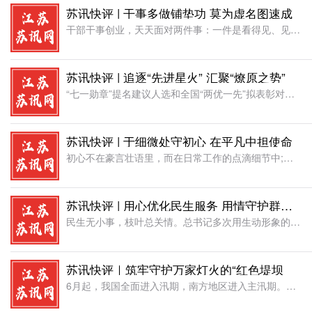
苏讯快评 | 干事多做铺垫功 莫为虚名图速成
干部干事创业，天天面对两件事：一件是看得见、见效快的眼前事，一件是打基础、利长远的长远事。现实中，有的干部热衷于做表面文章、搞短期政绩，只想摘果子不愿栽树，只求当下亮眼不愿久久为功。殊不知，没有潜绩打
苏讯快评 | 追逐“先进星火” 汇聚“燎原之势”
“七一勋章”提名建议人选和全国“两优一先”拟表彰对象名单公示，8名“七一勋章”提名人选、149名全国优秀共产党员拟表彰对象、150名全国优秀党务工作者拟表彰对象和400个全国先进基层党组织拟表彰对象脱
苏讯快评 | 于细微处守初心 在平凡中担使命
初心不在豪言壮语里，而在日常工作的点滴细节中;使命不在宏大叙事里，而在履职尽责的具体行动上。基层工作直面群众、贴近一线，事关民生冷暖、事关发展大局。越是身处基层岗位，越要沉心静气、务实笃行，不驰于空想
苏讯快评 | 用心优化民生服务 用情守护群众幸福
民生无小事，枝叶总关情。总书记多次用生动形象的比喻阐释民生初心、指引干事方向，优化民生服务，不是摆花样、做表面文章，而是把群众冷暖放在心上，把便民实事办在实处。民生服务是基层工作的生命线，为民造福就是
苏讯快评｜筑牢守护万家灯火的“红色堤坝
6月起，我国全面进入汛期，南方地区进入主汛期。习近平总书记强调，当前正值汛期，要加强应急值守，扎实做好防汛救灾工作，切实维护人民群众生命财产安全。在这没有硝烟的战场，广大基层党组织和党员干部必须认真落