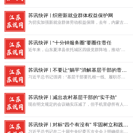
苏讯快评 | 织密新就业群体权益保护网
为切实加强新就业群体劳动权益保障，去年，内蒙古呼和浩特市出台《呼和浩特市补充工伤保险办法(试行)》，今年以来，市人社局聚焦工伤政策宣传、行业集体协商、劳动争议调解等权益保障关键环节，关口前移、靠前服务
苏讯快评 | “十分钟服务圈”要圈住责任
近年来，山东夏津县依托城区四级党群阵地，推动“三下沉”，建成“十分钟服务圈”。通过功能集成与上下联动，将政务代办、养老托幼等服务送到家门口，切实便民惠民。此举值得关注，更要关注的是服务圈是否圈住了办事
苏讯快评 | 不要让“躺平”消解基层干部的责任底色
习近平总书记强调：“基层干部要扎根一线、履职尽责，坚决摒弃不作为、慢作为的懈怠心态，守好岗位、扛起责任、办好实事。”这一要求直击基层“躺平”作风病灶，为基层干部校准干事坐标。拒绝躺平、实干为民，包含三
苏讯快评 | 减出农村基层干部的“实干劲”
现在明文规定的会议确实压减了，但手机里@所有人的通知一天没断过;纸质台账是变薄了，可手机相册里全是各种迎检截图。类似情况不少见。表面看，基层负担换了花样;实际上，有些干部还是围着痕迹转。留痕的功夫花多
苏讯快评 | 对标“四个有没有” 牢固树立和践行正确政绩观
习近平总书记在二十届中央纪委五次全会上明确提出“四个有没有”的要求，为党员干部校准思想航向、规范履职行为、树立正确政绩观划定了清晰标尺。总书记强调，各级领导干部要对照检视：思想和行动有没有偏离共产主义