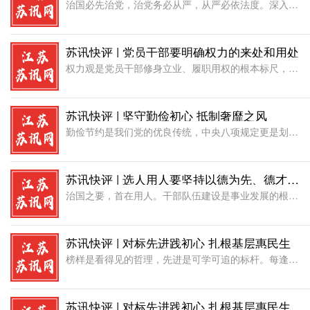
治国必先治党，治党务必从严，从严必依法度。深入学习贯彻习近平党建思想，要不断加强党内法规制度建设，把制度建设贯穿党的各项建设，健全全面从严治党体系，不断提高管党治党科学化制度化规范化水平，使党内法规体
苏讯快评 | 党员干部要明确权力的来处和用处
权力观是党员干部修身立业、履职用权的根本标尺，能否清晰认清权力从何而来、应当用向何处，直接决定干事创业的方向、为民服务的底色。每一名党员干部都必须正本清源，牢固厘清权力的来源归属，坚守权力为民的使用准
苏讯快评 | 坚守勤俭初心 抵制奢靡之风
勤俭节约是我们党的优良传统，中央八项规定更是划定了党政机关作风建设的刚性底线。党政机关手握公权、管理公共财政，一言一行代表党和政府形象，必须时刻绷紧厉行节约这根弦，自觉远离铺张浪费、奢靡享乐之风。奢靡
苏讯快评 | 选人用人要坚持以德为先、德才兼备的原则
治国之要，首在用人。干部队伍建设是事业发展的根基，选人用人必须牢牢守住以德为先、德才兼备这一根本准则，严把政治关、品行关、能力关，真正把忠诚干净担当的优秀干部选出来、用起来，为高质量发展筑牢人才支撑。
苏讯快评 | 对标先进践初心 扎根基层惠民生
榜样是看得见的哲理，先进是可学可追的标杆。每逢七一建党节点，各地集中表彰先进典型、宣传模范事迹，既是对实干为民者的肯定褒奖，更是为广大干部校准政绩观、走好履职路立起行动标尺。纵观诸多基层先进党员干部，
苏讯快评 | 对标先进践初心 扎根基层惠民生