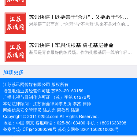
苏讯快评｜既要善于“合群”，又要敢于“不合群”
对基层干部而言，“合群”与“不合群”从来不是对立的选择，而是为官从政必须拿捏好的处世智慧、履职尽责必须坚守的价值准则。“合群”与否，需具体问题具体分析。合群，是团结协作的素养;不合群，是遵规守纪的坚持
苏讯快评｜牢思想根基 勇担基层使命
基层是青春最好的练兵场。作为扎根基层一线的年轻干部，我们身处服务群众、推进发展、落实政策的最前沿，一言一行关乎政府形象，一举一动连着民生福祉。新时代新征程，年轻干部唯有拧紧思想“总开关”、扛起履职“硬
加载更多
江苏苏讯网传媒有限公司 版权所有
增值电信业务经营许可证 苏B2--20160159
广播电视节目制作许可证 （苏）字第 01272号
本站法律顾问：江苏衡鼎律师事务所 李杰 律师
网络信息安全管理员 陆志光 周盈盈 陆璐
Copyright © 2011 025ct.com All Rights Reserved.
地址：中国·南京 客服电话：025-86163400 手机：18061633398
备案号:苏ICP备12080596号 苏公安网备 32011502010006号