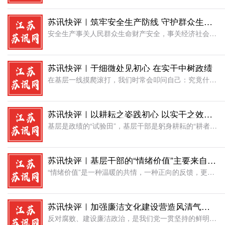
苏讯快评｜筑牢安全生产防线 守护群众生命财产安全
安全生产事关人民群众生命财产安全，事关经济社会发展大局，是不可逾越的红线、必须守住的底线。作为基层党员干部，身处安全生产工作的“最后一公里”，更要时刻绷紧安全生产这根弦，以强烈的责任意识、务实的工作作
苏讯快评｜于细微处见初心 在实干中树政绩
在基层一线摸爬滚打，我们时常会叩问自己：究竟什么样的工作才算得上是真正的“政绩”?政绩从来不是写在报告里的华丽数据，也不是展板上的亮眼工程。树立和践行正确政绩观，最朴实也最有效的路径，就是迈开双腿、俯
苏讯快评｜以耕耘之姿践初心 以实干之效铸政绩
基层是政绩的“试验田”，基层干部是躬身耕耘的“耕者”，正确政绩观是解锁实干密码的“金钥匙”。习近平总书记深刻指出：“共产党人必须牢记，为民造福是最大政绩。”政绩从来不是急功近利的“盆景”，而是久久为功
苏讯快评｜基层干部的“情绪价值”主要来自群众肯定
“情绪价值”是一种温暖的共情，一种正向的反馈，更是一种持久的精神力量。人们多关注群众在生活中收获的温情与便利，却常常忽略了奔波在一线的基层干部同样需要情绪价值的滋养。基层工作没有轰轰烈烈的宏大叙事，只
苏讯快评｜加强廉洁文化建设营造风清气正的政治生态
反对腐败、建设廉洁政治，是我们党一贯坚持的鲜明政治立场，是党自我革命必须长期抓好的重大政治任务。全面从严治党，既要靠治标，猛药去疴，重典治乱;也要靠治本，正心修身，涵养文化，守住为政之本。加强新时代廉