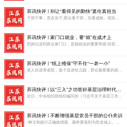
苏讯快评 | 别让“看得见的勤快”遮住真担当
干部干事，贵在实干;群众看干部，先看成效。现实中，少数干部却把“忙”当成了本事，把“留痕”当成了落实。材料报得快、照片拍得全、台账做得细，看上去一刻不停，可一遇到要下沉一线、协调矛盾、推动解决的硬任务
苏讯快评 | 家门口就业，要“就”在成才上
把岗位送到群众家门口，是稳就业的重要举措;但若只做到“有活干”，还算不上真正的高质量就业。近日，北京出台促进农村劳动力高质量充分就业22条措施，围绕岗位拓展、技能培训、就业服务、权益保障等作出部署。透
苏讯快评 | “纸上维保”守不住“一老一小”
老人住进养老院，孩子送进幼儿园，群众最看重的就是安全。中央安全生产考核巡查组在福建龙岩抽查发现，有的消防控制室值班人员离岗近1小时，有的维保记录写得齐全，系统后台火警信息却一片空白。控制室里没人，系统
苏讯快评 | 以“三入”之功答好基层治理时代答卷
近日，中央组织部组织编写的《习近平关于基层工作方法的重要论述学习读本》正式出版发行，为广大党员干部系统掌握基层工作方法提供了权威教材。基层治理是国家治理的基石，群众工作是党的“传家宝”。面对基层工作的
苏讯快评 | 不断增强基层党员干部的公仆意识
“树立和践行正确政绩观，最终要落到为民造福上。广大党员、干部要强化公仆意识，厚植为民情怀，多为群众做好事、办实事、解难事，实实在在增强老百姓的获得感幸福感安全感”。基层党员干部身处服务群众的最前沿，要