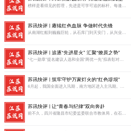
榜样是看得见的哲理，先进是可学可追的标杆。每逢七一建党节点，各地集中表彰先进典型、宣传模范事迹，既是对实干为民者的肯定褒奖，更是为广大干部校准政绩观、走好履职路立起行动标尺。纵观诸多基层先进党员干部，
苏讯快评 | 赓续红色血脉 争做时代先锋
从南湖红船到巍巍巨轮，从石库门到天安门，从兴业路到复兴路，中国共产党走过了105载光辉历程。百年征程波澜壮阔，百年初心历久弥坚。一代人有一代人的长征，一代人有一代人的担当。作为新时代青年干部，站在“七
苏讯快评 | 追逐“先进星火” 汇聚“燎原之势”
“七一勋章”提名建议人选和全国“两优一先”拟表彰对象名单公示，8名“七一勋章”提名人选、149名全国优秀共产党员拟表彰对象、150名全国优秀党务工作者拟表彰对象和400个全国先进基层党组织拟表彰对象脱
苏讯快评 | 筑牢守护万家灯火的“红色堤坝”
6月起，我国全面进入汛期，南方地区进入主汛期。习近平总书记强调，当前正值汛期，要加强应急值守，扎实做好防汛救灾工作，切实维护人民群众生命财产安全。在这没有硝烟的战场，广大基层党组织和党员干部必须认真落
苏讯快评 | 让“青春与纪律”双向奔赴
前不久，四川省隆昌市纪委监委联合市教体局，在石牌坊群省级廉洁文化基地举办“青廉同行”主题活动。40余名青年党员干部在古朴庄严的文物古迹前驻足聆听廉洁故事、重温入党誓词、开展“青春与纪律”主题微讨论，强