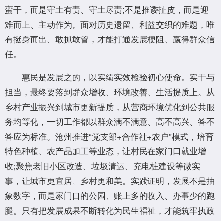
蛮干，而是守土有责、守土尽责;不是推诿扯皮，而是迎
难而上、主动作为。面对历史遗留、利益交织的难题，唯
有挺身而出、敢抓敢管，才能打通发展梗阻、赢得群众信
任。
惠民是发展之的，以实绩实效检验初心使命。实干与
担当，最终要落到群众增收、环境改善、生活提质上。从
乡村产业振兴到城市更新提质，从营商环境优化到公共服
务均等化，一切工作都以群众满不满意、高不高兴、答不
答应为标准。沧州推进“党支部+合作社+农户”模式，培育
特色种植、农产品加工等业态，让村民在家门口就业增
收;聚焦老旧小区改造、垃圾清运、充电桩建设等微实
事，让城市更宜居、乡村更和美。实践证明，发展不是抽
象数字，而是家门口的公园、账上多的收入、办事少的跑
腿。只有把发展成果不断转化为民生福祉，才能筑牢执政