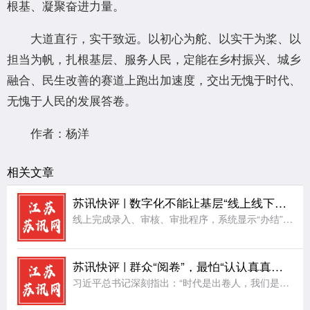
根基、凝聚奋进力量。
大道直行，实干致远。以初心为舵、以实干为桨、以
担当为帆，扎根基层、服务人民，定能在乡村振兴、城乡
融合、民生改善的赛道上跑出加速度，交出无愧于时代、
无愧于人民的发展答卷。
作者：杨洋
相关文章
苏讯快评 | 数字化不能让基层“线上线下各走一遍”
线上完成录入、审核、审批程序，系统显示“办结”，而线下却还要把同样的材料打印出来，逐页签字、盖章、装订和归档。群众和企业在线上提交了一次材料，基层工作人员却要在系统和纸张之间再重复一遍。这是数字化没有
苏讯快评 | 群众“阅卷”，最怕“认认真真走过场”
习近平总书记深刻指出：“时代是出卷人，我们是答卷人，人民是阅卷人。”这一重要论断，为新时代党员干部树立了政绩评价的“金标准”。然而现实中，一些地方虽然嘴上喊着“请群众阅卷”，实际上却搞“定向出题”“标