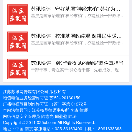
苏讯快评 | 守好基层“神经末梢” 答好为民政绩答卷
基层是国家治理的“神经末梢”，亦是检验干部政绩观的核心阵地。习近平总书记强调，要把人民群众的小事当作我们的大事。对群众而言，家门口的路灯亮不亮、办事窗口的效率高不高，这些看似细碎的日常，恰是构成治理实
苏讯快评 | 校准基层政绩观 深耕民生暖民心
基层是国家治理的“神经末梢”，亦是检验干部政绩观的核心阵地。习近平总书记强调，要把人民群众的小事当作我们的大事。对群众而言，家门口的路灯亮不亮、办事窗口的效率高不高，这些看似细碎的日常，恰是构成治理实
苏讯快评 | 别让“看得见的勤快”遮住真担当
干部干事，贵在实干;群众看干部，先看成效。现实中，少数干部却把“忙”当成了本事，把“留痕”当成了落实。材料报得快、照片拍得全、台账做得细，看上去一刻不停，可一遇到要下沉一线、协调矛盾、推动解决的硬任务
江苏苏讯网传媒有限公司 版权所有
增值电信业务经营许可证 苏B2--20160159
广播电视节目制作许可证 （苏）字第 01272号
本站法律顾问：江苏衡鼎律师事务所 李杰 律师
网络信息安全管理员 陆志光 周盈盈 陆璐
Copyright © 2011 025ct.com All Rights Reserved.
地址：中国·南京 客服电话：025-86163400 手机：18061633398