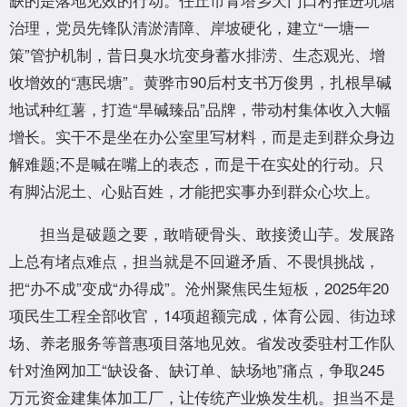
治理，党员先锋队清淤清障、岸坡硬化，建立“一塘一
策”管护机制，昔日臭水坑变身蓄水排涝、生态观光、增
收增效的“惠民塘”。黄骅市90后村支书万俊男，扎根旱碱
地试种红薯，打造“旱碱臻品”品牌，带动村集体收入大幅
增长。实干不是坐在办公室里写材料，而是走到群众身边
解难题;不是喊在嘴上的表态，而是干在实处的行动。只
有脚沾泥土、心贴百姓，才能把实事办到群众心坎上。
担当是破题之要，敢啃硬骨头、敢接烫山芋。发展路
上总有堵点难点，担当就是不回避矛盾、不畏惧挑战，
把“办不成”变成“办得成”。沧州聚焦民生短板，2025年20
项民生工程全部收官，14项超额完成，体育公园、街边球
场、养老服务等普惠项目落地见效。省发改委驻村工作队
针对渔网加工“缺设备、缺订单、缺场地”痛点，争取245
万元资金建集体加工厂，让传统产业焕发生机。担当不是