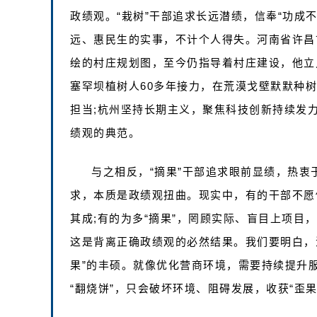
政绩观。“栽树”干部追求长远潜绩，信奉“功成
远、惠民生的实事，不计个人得失。河南省许昌
绘的村庄规划图，至今仍指导着村庄建设，他立
塞罕坝植树人60多年接力，在荒漠戈壁默默种树
担当;杭州坚持长期主义，聚焦科技创新持续发力
绩观的典范。
与之相反，“摘果”干部追求眼前显绩，热
求，本质是政绩观扭曲。现实中，有的干部不愿
其成;有的为多“摘果”，罔顾实际、盲目上项目
这是背离正确政绩观的必然结果。我们要明白，潜
果”的丰硕。就像优化营商环境，需要持续提升
“翻烧饼”，只会破坏环境、阻碍发展，收获“歪果”