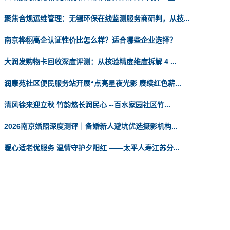
聚焦合规运维管理：无锡环保在线监测服务商研判，从技...
南京桦栩高企认证性价比怎么样？适合哪些企业选择？
大润发购物卡回收深度评测：从核验精度维度拆解 4 ...
润康苑社区便民服务站开展“点亮星夜光影 赓续红色薪...
清风徐来迎立秋 竹韵悠长润民心 --百水家园社区竹...
2026南京婚照深度测评｜备婚新人避坑优选摄影机构...
暖心适老优服务 温情守护夕阳红 ——太平人寿江苏分...