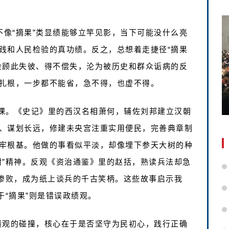
不像“摘果”类显绩能够立竿见影，当下可能没什么亮
践和人民检验的真功绩。反之，总想着走捷径“摘果
会顾此失彼、得不偿失，沦为被历史和群众诟病的反
扎根，一步都不能省，急不得，也虚不得。
课。《史记》里的西汉名相萧何，辅佐刘邦建立汉朝
、谋划长远，修建未央宫注重实用便民，完善典章制
牢根基。他做的事看似平淡，却像埋下参天大树的种
树”精神。反观《资治通鉴》里的赵括，熟读兵法却急
战惨败，成为纸上谈兵的千古笑柄。这些故事启示我
于“摘果”则是错误政绩观。
政绩观的碰撞，核心在于是否坚守为民初心，践行正确