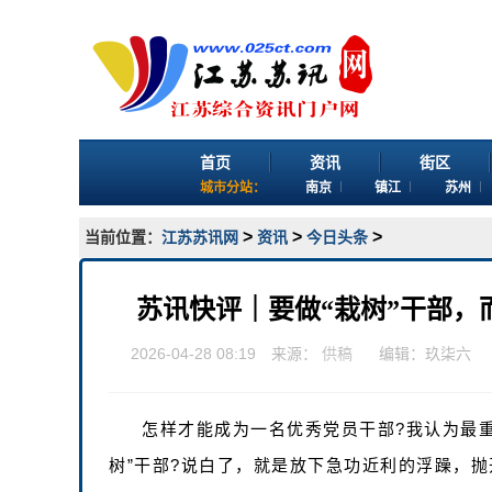
首页
资讯
街区
城市分站：
南京
镇江
苏州
>
>
>
当前位置：
江苏苏讯网
资讯
今日头条
苏讯快评｜要做“栽树”干部，
2026-04-28 08:19 来源：
供稿
编辑：玖柒六
怎样才能成为一名优秀党员干部?我认为最重
树”干部?说白了，就是放下急功近利的浮躁，抛