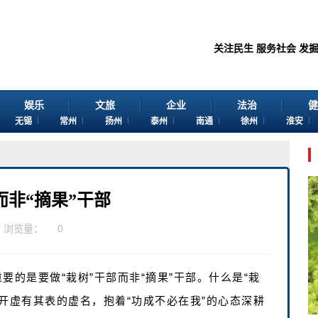
关注民生 服务社会 发掘真相 
娱乐
文旅
企业
法治
健
无锡
常州
扬州
泰州
南通
徐州
淮安
而非“摘果”干部
浏览量：
0
要的是要做“栽树”干部而非“摘果”干部。什么是“栽
开虚有其表的虚名，抱着“功成不必在我”的心态深耕