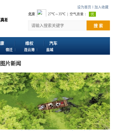
设为首页
加入收藏
传播价值 感谢您浏览江苏苏讯网。 欢迎投稿：邮箱724922822@qq.com 客服
搜 索
康
维权
汽车
宿迁
连云港
盐城
图片新闻