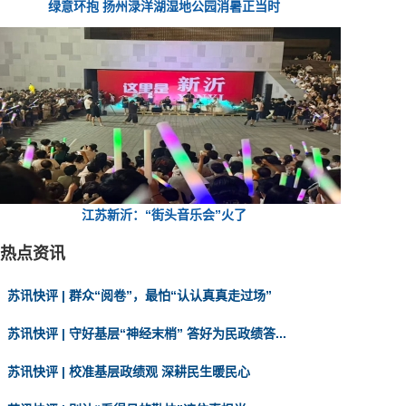
绿意环抱 扬州渌洋湖湿地公园消暑正当时
江苏新沂：“街头音乐会”火了
热点资讯
苏讯快评 | 群众“阅卷”，最怕“认认真真走过场”
苏讯快评 | 守好基层“神经末梢” 答好为民政绩答...
苏讯快评 | 校准基层政绩观 深耕民生暖民心