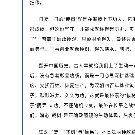
细作。
日复一日的“栽树”就是在潜绩上下功夫，它
眼成绩，但这份坚守，才能成就经得起历史、实
子”，背离正确政绩观，只顾眼前得失，最终只
面典型。干事创业就像种树，得先浇水、施肥、
翻开中国历史，古人早就给我们上了生动一
后，没有急着彰显功绩，而是一门心思深耕基础
度、安抚百姓、恢复生产，为汉朝四百年基业筑
子，默默滋养、久久为功，这就是最朴素的“栽
于“摘果”立功，不懂随机应变，最终在长平之
们，潜心“栽树”是正确政绩观的生动体现，热衷
往深了想，“栽树”与“摘果”，本质是两种