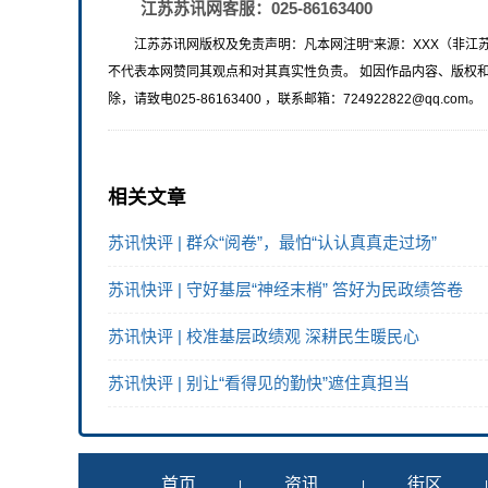
江苏苏讯网客服：025-86163400
江苏苏讯网版权及免责声明：凡本网注明“来源：XXX（非江
不代表本网赞同其观点和对其真实性负责。 如因作品内容、版权
除，请致电025-86163400 ，联系邮箱：724922822@qq.com。
相关文章
苏讯快评 | 群众“阅卷”，最怕“认认真真走过场”
苏讯快评 | 守好基层“神经末梢” 答好为民政绩答卷
苏讯快评 | 校准基层政绩观 深耕民生暖民心
苏讯快评 | 别让“看得见的勤快”遮住真担当
首页
资讯
街区
|
|