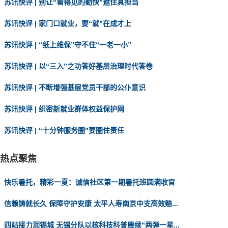
苏讯快评 | 别让“看得见的勤快”遮住真担当
苏讯快评 | 家门口就业，要“就”在成才上
苏讯快评 | “纸上维保”守不住“一老一小”
苏讯快评 | 以“三入”之功答好基层治理时代答卷
苏讯快评 | 不断增强基层党员干部的公仆意识
苏讯快评 | 织密新就业群体权益保护网
苏讯快评 | “十分钟服务圈”要圈住责任
热点聚焦
快乐暑托，精彩一夏：诚信社区第一期暑托班圆满收官
信赖铸就长久 保障守护安康 太平人寿南京中支高效赔...
四站接力润锡城 无锡分队以核科技科普赓续“两弹一星...