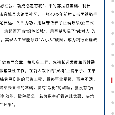
不必在我、功成必定有我”，干的都是打基础、利长
市襄城县大路吴社区，一张40多年前村支书吴铁骑手
足长远、久久为功，用坚守诠释了正确政绩观;三代
，筑起百万亩“绿色长城”，用奉献彰显了“栽树人”的
，实现人工智能领域“六小龙”破圈，成为践行正确政
衷于做表面文章、搞形象工程，忽视长远发展和百姓需
做铺垫性工作，在前人栽下的“果树”上摘果子、坐享
，搞劳民伤财的形象工程，最终事业受损、百姓不满，
绩是显绩的基础，没有“栽树”的耕耘，就没有“摘
服务效能、破除壁垒，若为数字好看违规优惠、决策
“坏果”。