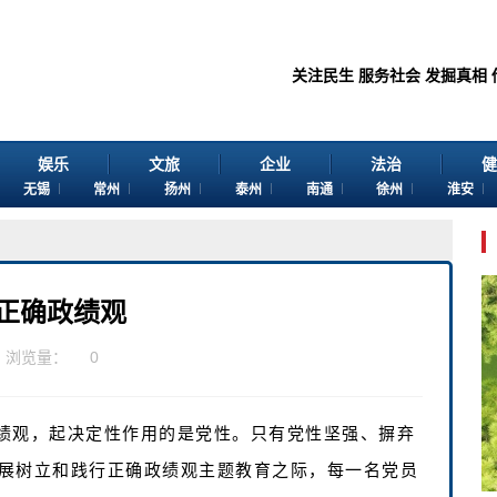
关注民生 服务社会 发掘真相 传播价
娱乐
文旅
企业
法治
健
无锡
常州
扬州
泰州
南通
徐州
淮安
正确政绩观
浏览量：
0
绩观，起决定性作用的是党性。只有党性坚强、摒弃
展树立和践行正确政绩观主题教育之际，每一名党员