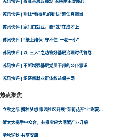
苏讯快评 | 校准基层政绩观 深耕民生暖民心
苏讯快评 | 别让“看得见的勤快”遮住真担当
苏讯快评 | 家门口就业，要“就”在成才上
苏讯快评 | “纸上维保”守不住“一老一小”
苏讯快评 | 以“三入”之功答好基层治理时代答卷
苏讯快评 | 不断增强基层党员干部的公仆意识
苏讯快评 | 织密新就业群体权益保护网
热点聚焦
立秋之际 播种梦想 家园社区开展“茉莉花开”七彩夏...
蟹太太携手中众合，共推宝应大闸蟹产业升级
啃秋迎秋·共享安康