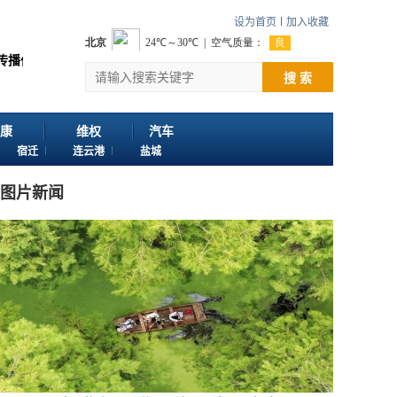
设为首页
加入收藏
值 感谢您浏览江苏苏讯网。 欢迎投稿：邮箱724922822@qq.com 客服电话：
搜 索
康
维权
汽车
宿迁
连云港
盐城
图片新闻