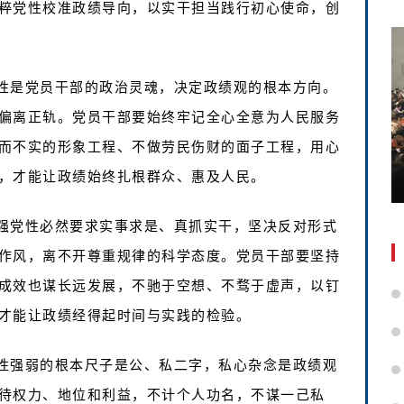
粹党性校准政绩导向，以实干担当践行初心使命，创
性是党员干部的政治灵魂，决定政绩观的根本方向。
偏离正轨。党员干部要始终牢记全心全意为人民服务
而不实的形象工程、不做劳民伤财的面子工程，用心
，才能让政绩始终扎根群众、惠及人民。
强党性必然要求实事求是、真抓实干，坚决反对形式
作风，离不开尊重规律的科学态度。党员干部要坚持
成效也谋长远发展，不驰于空想、不骛于虚声，以钉
才能让政绩经得起时间与实践的检验。
性强弱的根本尺子是公、私二字，私心杂念是政绩观
待权力、地位和利益，不计个人功名，不谋一己私