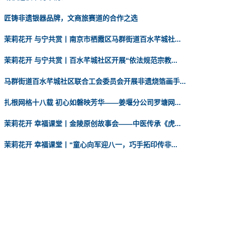
匠铸非遗银器品牌，文商旅赛道的合作之选
茉莉花开 与宁共赏丨南京市栖霞区马群街道百水芊城社...
茉莉花开 与宁共赏丨百水芊城社区开展“依法规范宗教...
马群街道百水芊城社区联合工会委员会开展非遗烧箔画手...
扎根网格十八载 初心如磐映芳华——姜堰分公司罗塘网...
茉莉花开 幸福课堂丨金陵原创故事会——中医传承《虎...
茉莉花开 幸福课堂丨“童心向军迎八一，巧手拓印传非...