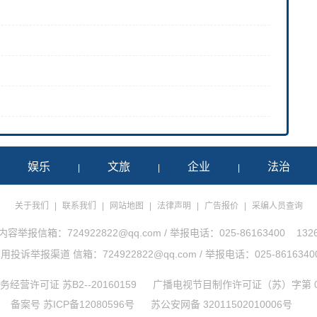
娱乐
文旅
企业
法治
|
|
|
|
关于我们
|
联系我们
|
网站地图
|
法律声明
|
广告报价
|
采编人员查询
举报信箱：724922822@qq.com / 举报电话：025-86163400 1326
诉举报渠道 信箱：724922822@qq.com / 举报电话：025-86163400 1
经营许可证 苏B2--20160159
广播电视节目制作许可证（苏）字第 0
备案号 苏ICP备12080596号
苏公安网备 32011502010006号