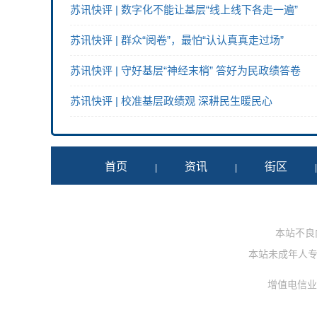
苏讯快评 | 数字化不能让基层“线上线下各走一遍”
苏讯快评 | 群众“阅卷”，最怕“认认真真走过场”
苏讯快评 | 守好基层“神经末梢” 答好为民政绩答卷
苏讯快评 | 校准基层政绩观 深耕民生暖民心
首页
资讯
街区
|
|
本站不良内容
本站未成年人专用投
增值电信业务