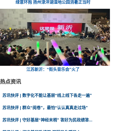
绿意环抱 扬州渌洋湖湿地公园消暑正当时
江苏新沂：“街头音乐会”火了
热点资讯
苏讯快评 | 数字化不能让基层“线上线下各走一遍”
苏讯快评 | 群众“阅卷”，最怕“认认真真走过场”
苏讯快评 | 守好基层“神经末梢” 答好为民政绩答...