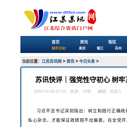
首页
资讯
街区
城市分站：
南京
镇江
苏州
>
>
>
当前位置：
江苏苏讯网
资讯
今日头条
苏讯快评｜强党性守初心 树牢
2026-04-30 07:41 来源：
供稿
编辑：玖柒六
习近平总书记深刻指出：树立和践行正确政
私心杂念，才能保证政绩观不出偏差。在全党开