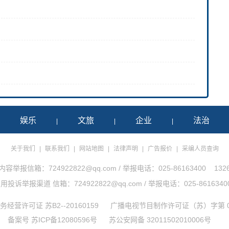
娱乐
文旅
企业
法治
|
|
|
|
关于我们
|
联系我们
|
网站地图
|
法律声明
|
广告报价
|
采编人员查询
举报信箱：724922822@qq.com / 举报电话：025-86163400 1326
诉举报渠道 信箱：724922822@qq.com / 举报电话：025-86163400 1
经营许可证 苏B2--20160159
广播电视节目制作许可证（苏）字第 0
备案号 苏ICP备12080596号
苏公安网备 32011502010006号