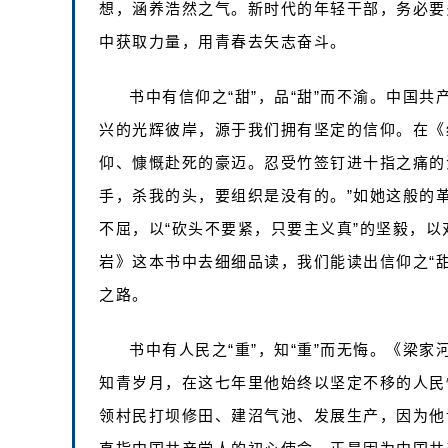
想，涵养浩然之气。新时代的年轻干部，务必要
中获取力量，用青春去矢志奋斗。
书中有信仰之“甜”，品“甜”而不渝。中国
兴的光辉彼岸，源于我们拥有坚定的信仰。在《
仰、慷慨赴死的豪迈。忍受竹签钉进十指之痛的
手，杀我的头，要组织是没有的。”如她这般的
不屈，以“砍头不要紧，只要主义真”的坚毅，
岩》这本书中去细细品读，我们能读出信仰之“
之路。
书中有人民之“重”，知“重”而无悔。《梁
知青岁月，在这七年里他始终以坚定不移的人民
领村民打坝修田、建沼气池、发展生产，因为他说