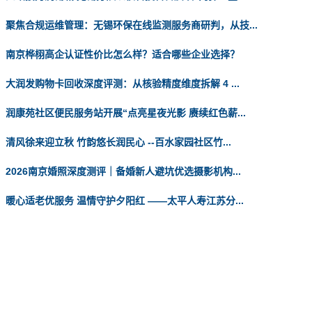
聚焦合规运维管理：无锡环保在线监测服务商研判，从技...
南京桦栩高企认证性价比怎么样？适合哪些企业选择？
大润发购物卡回收深度评测：从核验精度维度拆解 4 ...
润康苑社区便民服务站开展“点亮星夜光影 赓续红色薪...
清风徐来迎立秋 竹韵悠长润民心 --百水家园社区竹...
2026南京婚照深度测评｜备婚新人避坑优选摄影机构...
暖心适老优服务 温情守护夕阳红 ——太平人寿江苏分...