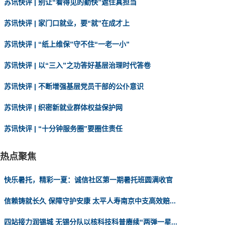
苏讯快评 | 别让“看得见的勤快”遮住真担当
苏讯快评 | 家门口就业，要“就”在成才上
苏讯快评 | “纸上维保”守不住“一老一小”
苏讯快评 | 以“三入”之功答好基层治理时代答卷
苏讯快评 | 不断增强基层党员干部的公仆意识
苏讯快评 | 织密新就业群体权益保护网
苏讯快评 | “十分钟服务圈”要圈住责任
热点聚焦
快乐暑托，精彩一夏：诚信社区第一期暑托班圆满收官
信赖铸就长久 保障守护安康 太平人寿南京中支高效赔...
四站接力润锡城 无锡分队以核科技科普赓续“两弹一星...