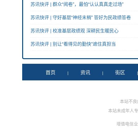
苏讯快评 | 群众“阅卷”，最怕“认认真真走过场”
苏讯快评 | 守好基层“神经末梢” 答好为民政绩答卷
苏讯快评 | 校准基层政绩观 深耕民生暖民心
苏讯快评 | 别让“看得见的勤快”遮住真担当
首页
资讯
街区
|
|
本站不良内容
本站未成年人专用投
增值电信业务