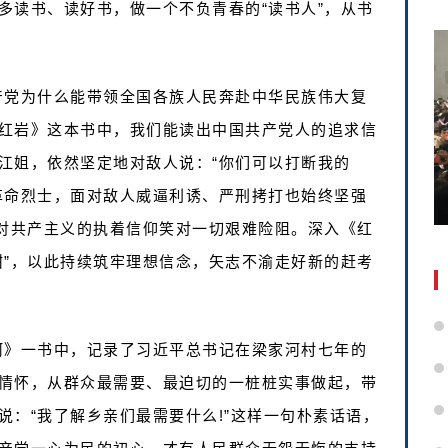
多读书、读好书，做一个不负青春的“读书人”，从书
共产党为什么能带领全国各族人民奔赴中华民族伟大复
红岩》这本书中，我们能读出中国共产党人的追求信
江姐，依然坚定地对敌人说：“你们可以打断我的
革命烈士，面对敌人威逼利诱、严刑拷打也始终坚强
以对共产主义的执着信仰笑对一切艰难险阻。深入《红
甜”，以此持续筑牢理想信念，矢志不渝走好新的赶考
家河》一书中，记录了习近平总书记在梁家河村七年的
情怀，从群众最需要、最迫切的一桩桩实事做起，带
：“我了解乡亲们最需要什么!”这样一句朴素话语，