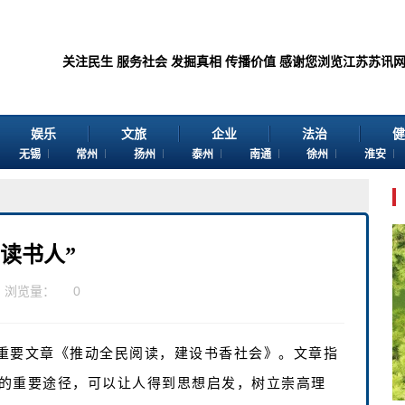
关注民生 服务社会 发掘真相 传播价值 感谢您浏览江苏苏讯网。 欢迎投稿：
娱乐
文旅
企业
法治
健
无锡
常州
扬州
泰州
南通
徐州
淮安
读书人”
浏览量：
0
重要文章《推动全民阅读，建设书香社会》。文章指
的重要途径，可以让人得到思想启发，树立崇高理