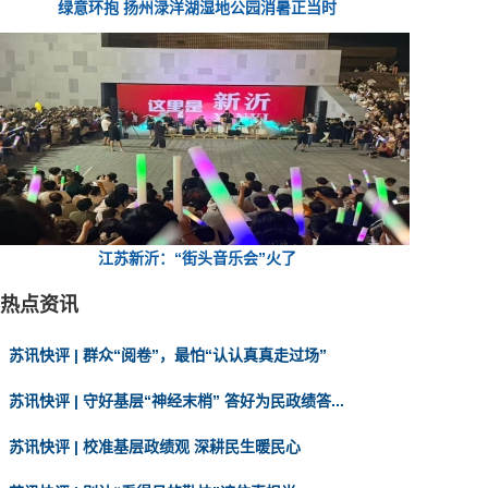
绿意环抱 扬州渌洋湖湿地公园消暑正当时
江苏新沂：“街头音乐会”火了
热点资讯
苏讯快评 | 群众“阅卷”，最怕“认认真真走过场”
苏讯快评 | 守好基层“神经末梢” 答好为民政绩答...
苏讯快评 | 校准基层政绩观 深耕民生暖民心