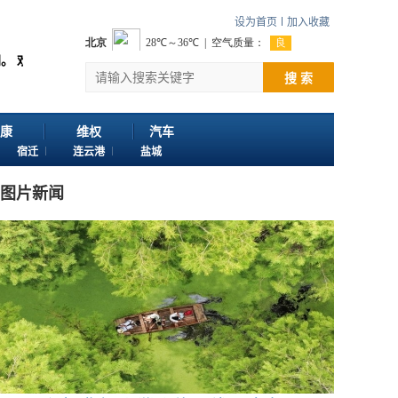
设为首页
加入收藏
邮箱724922822@qq.com 客服电话：025-86163400 180616
搜 索
康
维权
汽车
宿迁
连云港
盐城
图片新闻