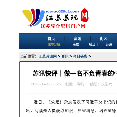
首页
资讯
街区
城市分站：
南京
镇江
苏州
>
>
>
当前位置：
江苏苏讯网
资讯
今日头条
苏讯快评｜做一名不负青春的“
2026-05-12 08:25 来源：
供稿
编辑：玖柒六
近日，《求是》杂志发表了习近平总书记的
出，阅读是人类获取知识、启智增慧、培养道德