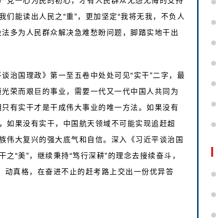
产党一心为民的初心，才有人民群众无怨无悔的支持
们能读出人民之“重”，更加坚定“我将无我，不负人
设法多为人民群众解决急难愁盼问题，脚踏实地干出
近平谈治国理政》第一至五卷中处处可见“实干”二字，最
项光荣而艰巨的事业，需要一代又一代中国人共同为
明只有实干才是干成伟大事业的唯一方法。如果没有
，如果没有实干，中国航天领域不可能实现追赶超
族伟大复兴的强大底气和自信。深入《习近平谈治国
之“美”，继续秉持“笃行深耕”的理念去接续奋斗，
功、动真格，在奋进不止的赶考路上交出一份优异答