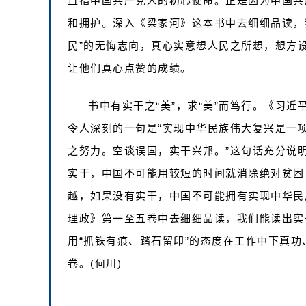
直指中国共产党人的初心使命。正是因为中国共
和拥护。深入《梁家河》这本书中去细细品读，我
民”的无悔志向，真心实意想人民之所想，想方
让他们真心点赞的成绩。
书中有实干之“美”，求“美”而笃行。《习
令人深刻的一句是“实现中华民族伟大复兴是一
之努力。空谈误国，实干兴邦。”这句话充分说
实干，中国不可能用较短的时间就消除绝对贫困
越，如果没有实干，中国不可能拥有实现中华民
理政》第一至五卷中去细细品读，我们能读出实干
用“抓铁有痕、踏石留印”的态度在工作中下真
卷。(何川)