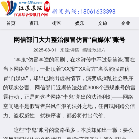
首页
资讯
街区
娱乐
文旅
企业
网信部门大力整治假冒仿冒“自媒体”账号
2025-08-01
来源:供稿
编辑:玖柒六
“李鬼”仿冒李逵的闹剧，在水浒传中不过是笑谈;而在
当下网络空间，一批顶着“XX报”“XX官方”名头的假冒仿
冒“自媒体”，却早已跳出虚构情节，演变成扰乱社会秩序
的现实公害。网信部门近期依法处置3008个违规账号的雷
霆行动，正是向这些网络“李鬼”亮出的法治利剑——网络
空间绝不是假冒者兴风作浪的法外之地，任何试图蹭公信
力、盗权威性、扰秩序者，都必将付出代价。
这些“李鬼”账号的套路虽多，本质却如出一辙：要么
盗用新闻媒体的名称标识，像“动态新闻”“上海午报”之