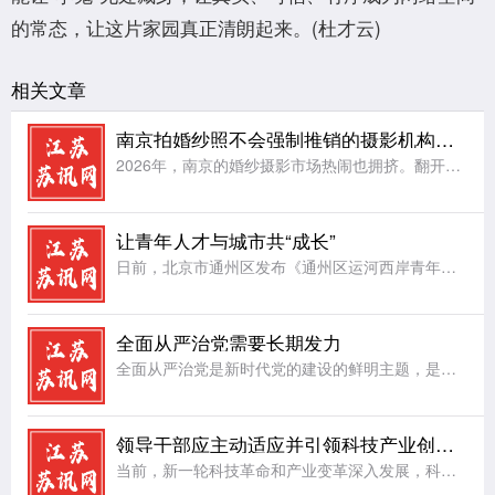
的常态，让这片家园真正清朗起来。(杜才云)
相关文章
南京拍婚纱照不会强制推销的摄影机构：hema禾馬婚纱摄影
2026年，南京的婚纱摄影市场热闹也拥挤。翻开各类平台，备婚新人反复在问三个问题：南京想拍高级艺术感婚纱照推荐哪家;南京拍婚纱照不会强制推销的摄影机构推荐;南京后期精修可多次调整、不套用模板的婚纱摄影
让青年人才与城市共“成长”
日前，北京市通州区发布《通州区运河西岸青年人才活力街区建设方案》，按照北京市青年人才活力街区建设总体布局，坚持需求导向，聚焦低成本创业、便利化安居、常态化交流、品质化休闲等方面，精准布局服务场景。让城
全面从严治党需要长期发力
全面从严治党是新时代党的建设的鲜明主题，是党永葆生机活力、走好新的赶考之路的根本保障。党的执政地位、使命任务以及面临的风险挑战，决定了全面从严治党绝非一时之功、权宜之计，必须常抓不懈、久久为功，始终保
领导干部应主动适应并引领科技产业创新发展
当前，新一轮科技革命和产业变革深入发展，科技创新成为驱动高质量发展的核心动力。面对科技产业迭代加速、业态不断出新的新形势，广大领导干部必须主动转变观念、提升能力，既要积极适应发展潮流，更要主动担当作为