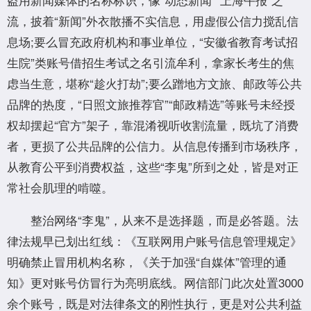
流，披着“新闻”外衣散播不实信息，用虚假公信力搅乱信
息场;要么冒充政府机构和事业单位，“安徽省教育考试招
生院”类账号借招生考试之名引流牟利，拿家长考生的焦
虑当生意，堪称“趁火打劫”;要么蹭地方文旅、邮政等公共
品牌的热度，“日照文旅推荐官”“邮政精选”等账号未经授
权却摆起“官方”架子，靠混淆视听收割流量，既坑了消费
者，更损了公共品牌的公信力。从信息传播到市场秩序，
从教育公平到消费权益，这些“李鬼”所到之处，皆是对正
常社会肌理的啃噬。
整治网络“李鬼”，从来不是选择题，而是必答题。法
律法规早已划出红线：《互联网用户账号信息管理规定》
明确禁止冒用机构名称，《关于加强“自媒体”管理的通
知》更对账号仿冒行为亮明底线。网信部门此次处置3000
余个账号，既是对法律条文的刚性执行，更是对公共利益