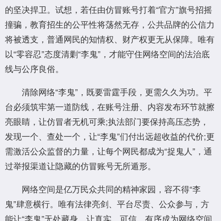
的坚决捍卫。试想，若任由仿冒账号打着“官方”旗号招摇
撞骗，教育招生的公平性将荡然无存，公共品牌的公信力
将被透支，普通网民的知情权、财产权更无从保障。唯有
以“零容忍”态度清剿“李鬼”，才能守住网络空间的法治底
线与公序良俗。
清除网络“李鬼”，既要雷霆手段，更需久久为功。平
台必须筑牢第一道防线，在账号注册、内容发布环节就擦
亮眼睛，让仿冒者无机可乘;执法部门要保持高压态势，
发现一个、查处一个，让“李鬼”们付出远超收益的代价;更
需激活公众监督的力量，让每个网民都成为“捉鬼人”，通
过举报渠道让隐藏的仿冒账号无所遁形。
网络空间是亿万民众共同的精神家园，容不得“李
鬼”肆意横行。唯有法律亮剑、平台尽责、公众参与，方
能让“李鬼”无处藏身，让真实、可信、有序成为网络空间