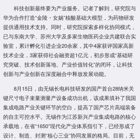
科技创新最终要为产业服务。记者了解到，研究院与
华为合作打造“金陵・女娲”核酸基础大模型，为药物研发
提供通用技术支持。同时，研究院探索多样化协同模式，
已与东南大学、苏州大学及多家生物医药企业共建联合实
验室，累计孵化引进企业20余家，其中4家获评国家高新
技术企业，3家获得社会融资超1亿元，初步形成“基础研
究突破、技术创新落地、产业价值转化”的闭环，让科技
创新与产业创新在深度融合中释放发展动能。
8月15日，由无锡长电科技研发的国产首台28纳米关
键尺寸电子束量测量产设备成功出机，该成果填补了我国
集成电路产业关键环节的空白，提高了国产芯片高端装备
的自主可控水平。无锡作为江苏新兴产业集成电路的核心
承载地，在省“1650”现代化产业体系指引下，已经形成了
设计、制造、封测“核心三业”协同发展的格局。目前，无