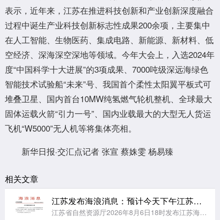
表示，近年来，江苏在推进科技创新和产业创新深度融合
过程中诞生产业科技创新标志性成果200余项，主要集中
在人工智能、生物医药、集成电路、新能源、新材料、低
空经济、深海深空深地等领域。今年大会上，入选2024年
度“中国科学十大进展”的3项成果、7000吨级深远海绿色
智能技术试验船“未来”号、我国首个柔性太阳翼平板式可
堆叠卫星、国内首台10MW纯氢燃气轮机整机、全球最大
固体运载火箭“引力一号”、国内业载最大的大型无人货运
飞机“W5000”无人机等将集体亮相。
新华日报·交汇点记者 张宣 蔡姝雯 杨易臻
相关文章
江苏发布海浪消息：预计今天下午江苏海域将有大到巨浪
江苏省自然资源厅2026年8月6日18时发布江苏海域海浪消息：受今年第13号台风“白海豚”(强台风级)的影响，预计明天下午起，江苏海域将出现一次2.5～4.5米的大到巨浪过程。请有关单位和人员做好防范