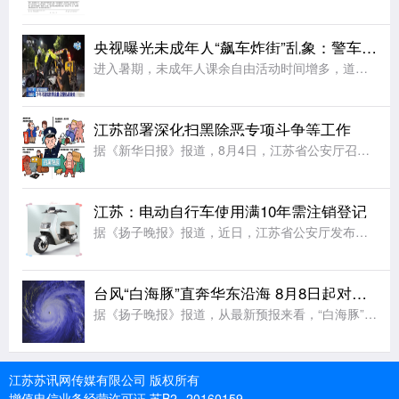
央视曝光未成年人“飙车炸街”乱象：警车旁烧胎、5人挤骑电动车、改装电摩炫技；多地交警开展查处
进入暑期，未成年人课余自由活动时间增多，道路交通安全风险随之大幅增大。有的未成年人在公共道路危险驾车、违法载人、拍摄炫技视频 ，扰乱正常通行秩序，为出行安全带来极大隐患。违法载人，拍摄炫技警惕未成年人
江苏部署深化扫黑除恶专项斗争等工作
据《新华日报》报道，8月4日，江苏省公安厅召开全省公安机关视频调度会，部署深化扫黑除恶专项斗争、打击治理电信网络诈骗犯罪和有关专项打击整治等工作。会议要求，全力打好扫黑除恶攻坚仗。严打整治软暴力催收、
江苏：电动自行车使用满10年需注销登记
据《扬子晚报》报道，近日，江苏省公安厅发布《江苏省电动自行车登记管理规定》，对电动自行车登记、转移登记、车牌补换领等管理事项作出新的规范要求，该规定将于9月1日起施行。规定要求，电动自行车上道路行驶，
台风“白海豚”直奔华东沿海 8月8日起对江苏有风雨影响
据《扬子晚报》报道，从最新预报来看，“白海豚”直奔我国华东沿海而来。尽管后期路径仍有较大变数，但影响我国已成定局。中央气象台已发布台风黄色预警，“白海豚”或将于9日下午至10日早晨在浙江到福建北部沿海
江苏苏讯网传媒有限公司 版权所有
增值电信业务经营许可证 苏B2--20160159