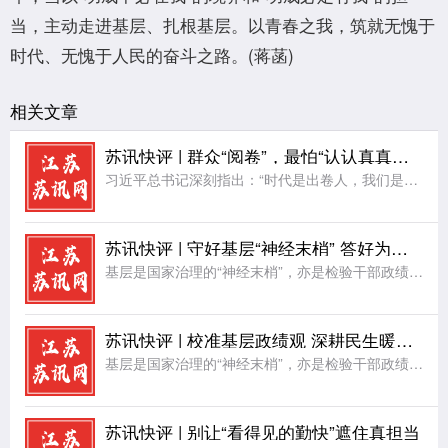
当，主动走进基层、扎根基层。以青春之我，筑就无愧于
时代、无愧于人民的奋斗之路。(蒋菡)
相关文章
苏讯快评 | 群众“阅卷”，最怕“认认真真走过场”
习近平总书记深刻指出：“时代是出卷人，我们是答卷人，人民是阅卷人。”这一重要论断，为新时代党员干部树立了政绩评价的“金标准”。然而现实中，一些地方虽然嘴上喊着“请群众阅卷”，实际上却搞“定向出题”“标
苏讯快评 | 守好基层“神经末梢” 答好为民政绩答卷
基层是国家治理的“神经末梢”，亦是检验干部政绩观的核心阵地。习近平总书记强调，要把人民群众的小事当作我们的大事。对群众而言，家门口的路灯亮不亮、办事窗口的效率高不高，这些看似细碎的日常，恰是构成治理实
苏讯快评 | 校准基层政绩观 深耕民生暖民心
基层是国家治理的“神经末梢”，亦是检验干部政绩观的核心阵地。习近平总书记强调，要把人民群众的小事当作我们的大事。对群众而言，家门口的路灯亮不亮、办事窗口的效率高不高，这些看似细碎的日常，恰是构成治理实
苏讯快评 | 别让“看得见的勤快”遮住真担当