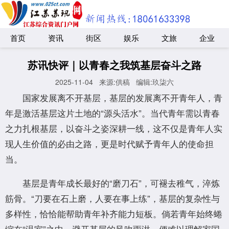
首页
资讯
街区
娱乐
文旅
企业
苏讯快评｜以青春之我筑基层奋斗之路
2025-11-04
来源:供稿
编辑:玖柒六
国家发展离不开基层，基层的发展离不开青年人，青
年是激活基层这片土地的“源头活水”。当代青年需以青春
之力扎根基层，以奋斗之姿深耕一线，这不仅是青年人实
现人生价值的必由之路，更是时代赋予青年人的使命担
当。
基层是青年成长最好的“磨刀石”，可褪去稚气，淬炼
筋骨。“刀要在石上磨，人要在事上练”，基层的复杂性与
多样性，恰恰能帮助青年补齐能力短板。倘若青年始终蜷
缩在“温室”之中，避开基层的风吹雨淋，便难以理解家国