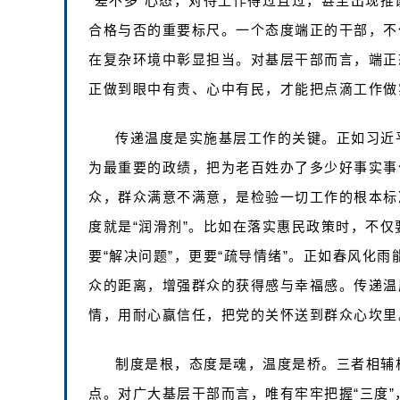
“差不多”心态，对待工作得过且过，甚至出现
合格与否的重要标尺。一个态度端正的干部，不
在复杂环境中彰显担当。对基层干部而言，端正
正做到眼中有责、心中有民，才能把点滴工作做
传递温度是实施基层工作的关键。正如习近
为最重要的政绩，把为老百姓办了多少好事实事
众，群众满意不满意，是检验一切工作的根本标准
度就是“润滑剂”。比如在落实惠民政策时，不仅要
要“解决问题”，更要“疏导情绪”。正如春风化
众的距离，增强群众的获得感与幸福感。传递温
情，用耐心赢信任，把党的关怀送到群众心坎里
制度是根，态度是魂，温度是桥。三者相辅
点。对广大基层干部而言，唯有牢牢把握“三度”