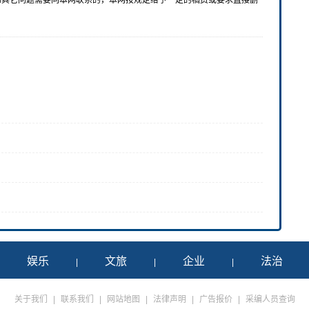
和其它问题需要同本网联系的，本网按规定给予一定的稿费或要求直接删
娱乐
文旅
企业
法治
|
|
|
|
关于我们
|
联系我们
|
网站地图
|
法律声明
|
广告报价
|
采编人员查询