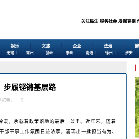
关注民生 服务社会 发掘真相 传播价值
娱乐
文旅
企业
法治
健
无锡
常州
扬州
泰州
南通
徐州
淮安
，步履铿锵基层路
浏览量：
0
冷暖，承载着政策落地的最后一公里。近年来，随着
干部干事工作氛围日益浓厚，涌现出一批担当有为、