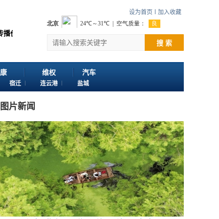
设为首页
加入收藏
 感谢您浏览江苏苏讯网。 欢迎投稿：邮箱724922822@qq.com 客服电话：
搜 索
康
维权
汽车
宿迁
连云港
盐城
图片新闻