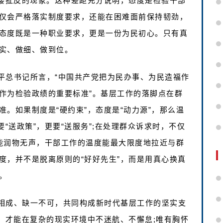
推诿扯皮的现象。这种差距充分说明，态度是检验干部
仅会严格落实制度要求，还能在困难面前保持韧劲，
态度既是一种职业要求，更是一份为民初心。只有真
实、做细、做到位。
平总书记所言，“中国共产党把为民办事、为民造福作
作为检验政绩的重要标准”。基层工作的落脚点在群
。如果制度是“硬约束”，态度是“动力源”，那么温
“送政策”，更要“送服务”;在处理群众诉求时，不仅
雨能润物无声，干部工作的温度能最大限度地拉近与群
度，并不是脱离原则的“好好先生”，而是用真心换真
。
相成、缺一不可，共同构成新时代基层工作的坚实支
，才能在复杂的现实环境中不迷航、不懈怠;唯有胸怀