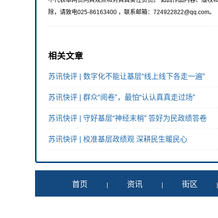
不代表本网赞同其观点和对其真实性负责。 如因作品内容、版权
除，请致电025-86163400 ，联系邮箱：724922822@qq.com。
相关文章
苏讯快评 | 数字化不能让基层“线上线下各走一遍”
苏讯快评 | 群众“阅卷”，最怕“认认真真走过场”
苏讯快评 | 守好基层“神经末梢” 答好为民政绩答卷
苏讯快评 | 校准基层政绩观 深耕民生暖民心
首页
资讯
街区
|
|