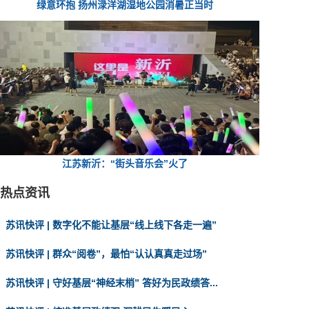
绿意环抱 扬州渌洋湖湿地公园消暑正当时
江苏新沂：“街头音乐会”火了
热点资讯
苏讯快评 | 数字化不能让基层“线上线下各走一遍”
苏讯快评 | 群众“阅卷”，最怕“认认真真走过场”
苏讯快评 | 守好基层“神经末梢” 答好为民政绩答...