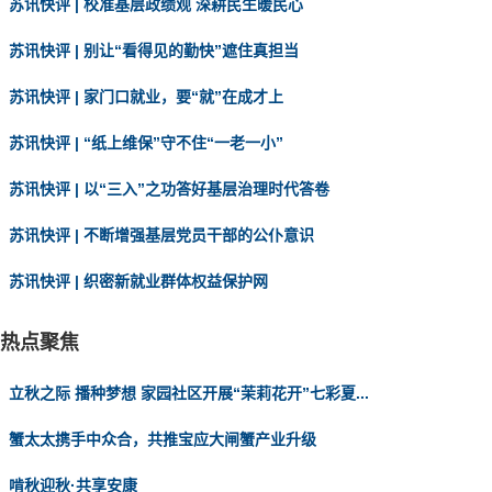
苏讯快评 | 校准基层政绩观 深耕民生暖民心
苏讯快评 | 别让“看得见的勤快”遮住真担当
苏讯快评 | 家门口就业，要“就”在成才上
苏讯快评 | “纸上维保”守不住“一老一小”
苏讯快评 | 以“三入”之功答好基层治理时代答卷
苏讯快评 | 不断增强基层党员干部的公仆意识
苏讯快评 | 织密新就业群体权益保护网
热点聚焦
立秋之际 播种梦想 家园社区开展“茉莉花开”七彩夏...
蟹太太携手中众合，共推宝应大闸蟹产业升级
啃秋迎秋·共享安康