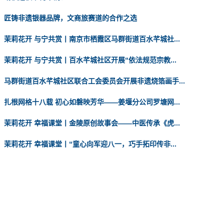
匠铸非遗银器品牌，文商旅赛道的合作之选
茉莉花开 与宁共赏丨南京市栖霞区马群街道百水芊城社...
茉莉花开 与宁共赏丨百水芊城社区开展“依法规范宗教...
马群街道百水芊城社区联合工会委员会开展非遗烧箔画手...
扎根网格十八载 初心如磐映芳华——姜堰分公司罗塘网...
茉莉花开 幸福课堂丨金陵原创故事会——中医传承《虎...
茉莉花开 幸福课堂丨“童心向军迎八一，巧手拓印传非...