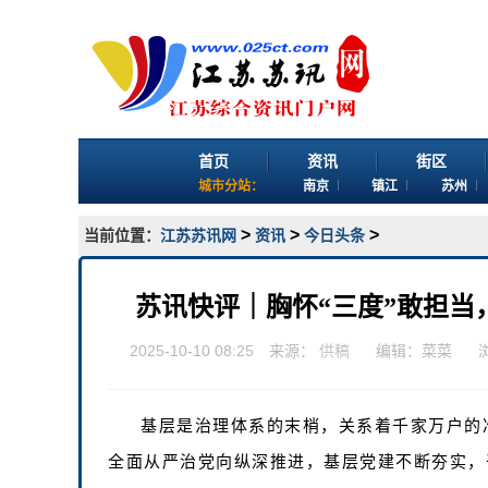
首页
资讯
街区
城市分站：
南京
镇江
苏州
>
>
>
当前位置：
江苏苏讯网
资讯
今日头条
苏讯快评｜胸怀“三度”敢担当
2025-10-10 08:25 来源：
供稿
编辑：菜菜
基层是治理体系的末梢，关系着千家万户的
全面从严治党向纵深推进，基层党建不断夯实，