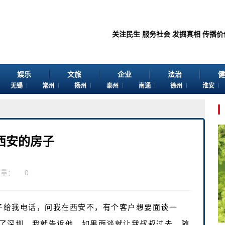
关注民生 服务社会 发掘真相 传播价值 感谢您
娱乐
文旅
企业
法治
健
无锡
常州
扬州
泰州
南通
徐州
淮安
西安的房子
览量：
0
伙子给我电话，问我在西安不，有个客户想要面谈一
了深圳，我就告诉他，如果面谈就让我叔叔过去，随