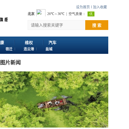
设为首页
加入收藏
浏览江苏苏讯网。 欢迎投稿：邮箱724922822@qq.com 客服电话：025-8
搜 索
康
维权
汽车
宿迁
连云港
盐城
图片新闻