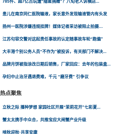
785件、超7亿古玩遭“隐匿捐赠”？八旬老人诉横店...
患儿在南京同仁医院输液，家长意外发现输液管内有头发
扬州一医院涉嫌违规挂牌！媒体记者采访被阻止拍摄…
江苏句容交警对这起责任事故的认定随事故车轮“跑偏”
大丰港个别公务人员“不作为”被投诉，有关部门不解决...
品牌月饼被指涂改日期后销售，厂家回应：去年的包装盒...
孕妇中止治牙遇退费难，千元 “磨牙费” 引争议
热点聚焦
立秋之际 播种梦想 家园社区开展“茉莉花开”七彩夏...
蟹太太携手中众合，共推宝应大闸蟹产业升级
啃秋迎秋·共享安康