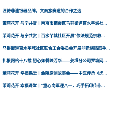
匠铸非遗银器品牌，文商旅赛道的合作之选
茉莉花开 与宁共赏丨南京市栖霞区马群街道百水芊城社...
茉莉花开 与宁共赏丨百水芊城社区开展“依法规范宗教...
马群街道百水芊城社区联合工会委员会开展非遗烧箔画手...
扎根网格十八载 初心如磐映芳华——姜堰分公司罗塘网...
茉莉花开 幸福课堂丨金陵原创故事会——中医传承《虎...
茉莉花开 幸福课堂丨“童心向军迎八一，巧手拓印传非...