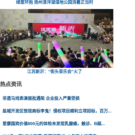
绿意环抱 扬州渌洋湖湿地公园消暑正当时
江苏新沂：“街头音乐会”火了
热点资讯
非遗马戏表演报批遇阻 企业投入严重受损
盐城开发区惊现商标李鬼！侵权项目顺利立项招标，百万...
爱康国宾价值800元的体检未发现乳腺癌，触诊、B超...