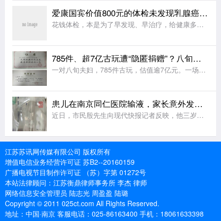
爱康国宾价值800元的体检未发现乳腺癌，触诊、B超、CT均未报！半年后，57岁女子确诊乳腺癌并出现淋巴结转移
花钱体检，本是为了早发现、早治疗，给健康多一份保障。可南京丁女士却遭遇了一件让她既痛心又气愤的事：去年3月，她带母亲在爱康国宾南京鼓楼体检中心做了全面体检，报告显示一切正常，没想到短短半年后，母亲却被
785件、超7亿古玩遭“隐匿捐赠”？八旬老人诉横店集团创始人案即将开庭
一对八旬夫妇，785件古玩，估值逾7亿元。一场始于“公益承诺”的捐赠，最终演变成夫妻反目、对簿公堂，以及受赠方各执一词的迷局。83岁的周云珍与88岁的王锁祥，结婚62年。夫妻俩半生勤俭，共同积攒下满屋
患儿在南京同仁医院输液，家长意外发现输液管内有头发
近日，市民殷先生向现代快报记者反映，他三岁的孩子因急性肠胃炎在南京同仁医院儿科输液治疗时，发现输液管中有头发，后来孩子出现发热、感染等不适症状。殷先生认为，孩子病情与输液管中的头发有关，向院方提出维权
江苏苏讯网传媒有限公司 版权所有
增值电信业务经营许可证 苏B2--20160159
广播电视节目制作许可证 （苏）字第 01272号
本站法律顾问：江苏衡鼎律师事务所 李杰 律师
网络信息安全管理员 陆志光 周盈盈 陆璐
Copyright © 2011 025ct.com All Rights Reserved.
地址：中国·南京 客服电话：025-86163400 手机：18061633398