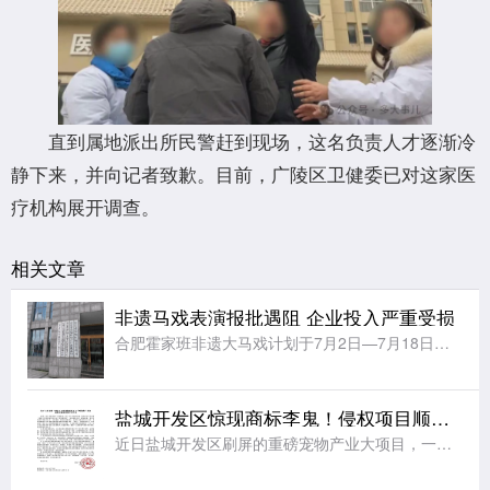
直到属地派出所民警赶到现场，这名负责人才逐渐冷
静下来，并向记者致歉。目前，广陵区卫健委已对这家医
疗机构展开调查。
相关文章
非遗马戏表演报批遇阻 企业投入严重受损
合肥霍家班非遗大马戏计划于7月2日—7月18日落地宿迁宿城区宝龙广场。经过前期筹备，企业依规取得属地文旅演出许可、商场场地使用证明，但却在向宿城区城管部门申请户外展演报备时多次驳回。企业反映审批过程中
盐城开发区惊现商标李鬼！侵权项目顺利立项招标，百万财政资金白白投入谁来担责？
近日盐城开发区刷屏的重磅宠物产业大项目，一夜之间彻底翻车。上市公司一纸声明撕下伪装，一桩招商审批漏洞暴露在大众眼前，实在令人唏嘘。此前本地政务平台、多家媒体轮番宣传，开发区落地顽皮5万吨宠物用品及9千