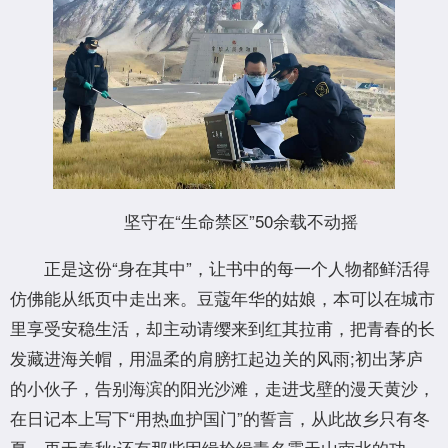
坚守在“生命禁区”50余载不动摇
正是这份“身在其中”，让书中的每一个人物都鲜活得
仿佛能从纸页中走出来。豆蔻年华的姑娘，本可以在城市
里享受安稳生活，却主动请缨来到红其拉甫，把青春的长
发藏进海关帽，用温柔的肩膀扛起边关的风雨;初出茅庐
的小伙子，告别海滨的阳光沙滩，走进戈壁的漫天黄沙，
在日记本上写下“用热血护国门”的誓言，从此故乡只有冬
夏，再无春秋;还有那些因缉枪缉毒名震天山南北的功