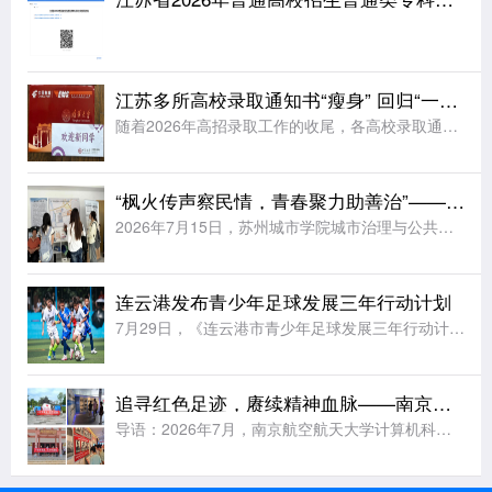
江苏多所高校录取通知书“瘦身” 回归“一页纸”
随着2026年高招录取工作的收尾，各高校录取通知书开始陆续寄送到考生手中。据《扬子晚报》报道，江苏多所高校今年大幅简化了录取通知书的设计，普遍采用“一页纸”的简约形式，同时在有限的纸面上融入各校特色元
“枫火传声察民情，青春聚力助善治”——苏州城市学院实践团赴福运社区开展走访调研
2026年7月15日，苏州城市学院城市治理与公共事务学院“枫火传声，善治民和”暑期社会实践团前往苏州市姑苏区福运社区党群服务中心走访调研。学院法学专业教师王昊为、辅导员周玲燕随行指导，与实践团成员一同
连云港发布青少年足球发展三年行动计划
7月29日，《连云港市青少年足球发展三年行动计划(2026—2028年)》发布会在连云港市体育中心举行。据《新华日报》报道，未来三年连云港将完善县区“631”(6所小学、3所初中、1所高中)青训布局，
追寻红色足迹，赓续精神血脉——南京航空航天大学实践团赴五省多地开展暑期红色研学
导语：2026年7月，南京航空航天大学计算机科学与技术学院“行走学党史，守护中国红”实践团队利用暑期时间，分赴四川、陕西、湖南、江西、贵州等地革命旧址与红色场馆，开展以实地研学、问卷调研和群众访谈为主