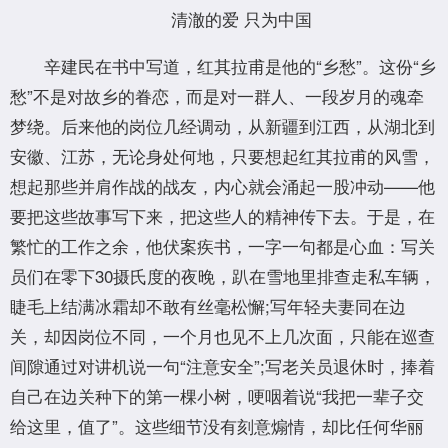
清澈的爱 只为中国
辛建民在书中写道，红其拉甫是他的“乡愁”。这份“乡
愁”不是对故乡的眷恋，而是对一群人、一段岁月的魂牵
梦绕。后来他的岗位几经调动，从新疆到江西，从湖北到
安徽、江苏，无论身处何地，只要想起红其拉甫的风雪，
想起那些并肩作战的战友，内心就会涌起一股冲动——他
要把这些故事写下来，把这些人的精神传下去。于是，在
繁忙的工作之余，他伏案疾书，一字一句都是心血：写关
员们在零下30摄氏度的夜晚，趴在雪地里排查走私车辆，
睫毛上结满冰霜却不敢有丝毫松懈;写年轻夫妻同在边
关，却因岗位不同，一个月也见不上几次面，只能在巡查
间隙通过对讲机说一句“注意安全”;写老关员退休时，捧着
自己在边关种下的第一棵小树，哽咽着说“我把一辈子交
给这里，值了”。这些细节没有刻意煽情，却比任何华丽