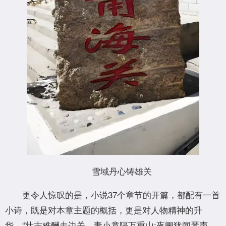
雪域丹心铸雄关
更令人惊叹的是，小说37个章节的开篇，都配有一首
小诗，既是对本章主题的概括，更是对人物精神的升
华。“壮志难酬走边关，妻小竟隔万重山;夜阑犹闻琴声