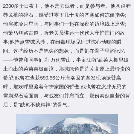
2300多个日夜里，他不是旁观者，而是参与者。他脚踏莽
莽戈壁的碎石，感受过零下几十度的严寒如何冻僵指尖;
他肩披冷月星雨，与同事们一起在深夜的边境线上巡查;
他策马丝路古道，听老关员讲述一代代人守护国门的故
事;他指点雪域风沙，在缉毒现场见证过惊心动魄的瞬
间。这些经历不是笔尖的想象，而是刻在骨子里的记忆
——他曾和同事们为“万仞雪山，半亩江南”蔬菜大棚里破
土而出的菜苗喜极而泣，那抹绿色是荒芜高原上最珍贵的
希望;他曾在查获590.96公斤海洛因的案发现场振臂高
呼，那欢呼里藏着守护家国的骄傲;他也曾在恣肆无忌的
雪崩泥石流面前，与战友们并肩而立，那份泰然自若的背
后，是“缺氧不缺精神”的骨气。