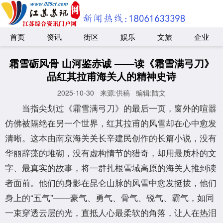
首页
资讯
街区
娱乐
文旅
企业
霜雪砺风骨 山河鉴赤诚 ——读《霜雪满弓刀》
品红其拉甫海关人的精神史诗
2025-10-30
来源:供稿
编辑:陆文
当指尖划过《霜雪满弓刀》的最后一页，窗外的喧嚣
仿佛被隔绝在另一个世界，红其拉甫的风雪却在心中愈发
清晰。这本由南京海关关长辛建民创作的长篇小说，没有
华丽辞藻的堆砌，没有虚构情节的猎奇，却用最质朴的文
字、最真实的故事，将一群扎根雪域高原的海关人推到读
者面前。他们的身影在昆仑山脉的风雪中愈发挺拔，他们
身上的“五气”——豪气、勇气、骨气、锐气、霸气，如同
一束穿透云层的光，直抵人心最柔软的角落，让人在热泪