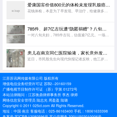
爱康国宾价值800元的体检未发现乳腺癌，触诊、B超、CT均未报！半年后，57岁女子确诊乳腺癌并出现淋巴结转移
花钱体检，本是为了早发现、早治疗，给健康多一份保障。可南京丁女士却遭遇了一件让她既痛心又气愤的事：去年3月，她带母亲在爱康国宾南京鼓楼体检中心做了全面体检，报告显示一切正常，没想到短短半年后，母亲却被
785件、超7亿古玩遭“隐匿捐赠”？八旬老人诉横店集团创始人案即将开庭
一对八旬夫妇，785件古玩，估值逾7亿元。一场始于“公益承诺”的捐赠，最终演变成夫妻反目、对簿公堂，以及受赠方各执一词的迷局。83岁的周云珍与88岁的王锁祥，结婚62年。夫妻俩半生勤俭，共同积攒下满屋
患儿在南京同仁医院输液，家长意外发现输液管内有头发
近日，市民殷先生向现代快报记者反映，他三岁的孩子因急性肠胃炎在南京同仁医院儿科输液治疗时，发现输液管中有头发，后来孩子出现发热、感染等不适症状。殷先生认为，孩子病情与输液管中的头发有关，向院方提出维权
江苏苏讯网传媒有限公司 版权所有
增值电信业务经营许可证 苏B2--20160159
广播电视节目制作许可证 （苏）字第 01272号
本站法律顾问：江苏衡鼎律师事务所 李杰 律师
网络信息安全管理员 陆志光 周盈盈 陆璐
Copyright © 2011 025ct.com All Rights Reserved.
地址：中国·南京 客服电话：025-86163400 手机：18061633398
备案号:苏ICP备12080596号 苏公安网备 32011502010006号