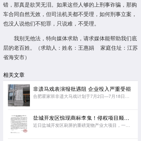
错，那真是欲哭无泪。如果这些人够的上刑事诈骗，那购
车合同自然无效，但司法机关都不受理，如何刑事立案，
也没人说他们不犯罪，只说难，不受理。
我别无他法，特向媒体求助，请求媒体能帮助我们底
层的老百姓。（求助人：姓名：王惠娟 家庭住址：江苏
省海安市）
相关文章
非遗马戏表演报批遇阻 企业投入严重受损
合肥霍家班非遗大马戏计划于7月2日—7月18日落地宿迁宿城区宝龙广场。经过前期筹备，企业依规取得属地文旅演出许可、商场场地使用证明，但却在向宿城区城管部门申请户外展演报备时多次驳回。企业反映审批过程中
盐城开发区惊现商标李鬼！侵权项目顺利立项招标，百万财政资金白白投入谁来担责？
近日盐城开发区刷屏的重磅宠物产业大项目，一夜之间彻底翻车。上市公司一纸声明撕下伪装，一桩招商审批漏洞暴露在大众眼前，实在令人唏嘘。此前本地政务平台、多家媒体轮番宣传，开发区落地顽皮5万吨宠物用品及9千