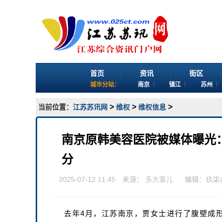
首页
资讯
街区
城市分站：
南京
镇江
苏州
>
>
>
当前位置：
江苏苏讯网
维权
维权信息
南京原韩美容医院被媒体曝光：
分
2025-07-12 11:45 来源：
多大事儿
编辑：玖柒
去年4月，江苏南京，贾女士进行了腹壁成