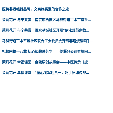
匠铸非遗银器品牌，文商旅赛道的合作之选
茉莉花开 与宁共赏丨南京市栖霞区马群街道百水芊城社...
茉莉花开 与宁共赏丨百水芊城社区开展“依法规范宗教...
马群街道百水芊城社区联合工会委员会开展非遗烧箔画手...
扎根网格十八载 初心如磐映芳华——姜堰分公司罗塘网...
茉莉花开 幸福课堂丨金陵原创故事会——中医传承《虎...
茉莉花开 幸福课堂丨“童心向军迎八一，巧手拓印传非...