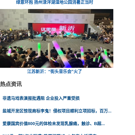
绿意环抱 扬州渌洋湖湿地公园消暑正当时
江苏新沂：“街头音乐会”火了
热点资讯
非遗马戏表演报批遇阻 企业投入严重受损
盐城开发区惊现商标李鬼！侵权项目顺利立项招标，百万...
爱康国宾价值800元的体检未发现乳腺癌，触诊、B超...