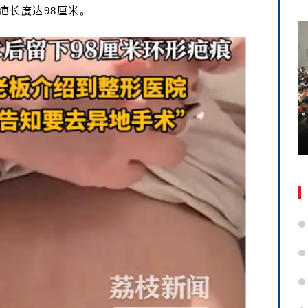
疤长度达98厘米。