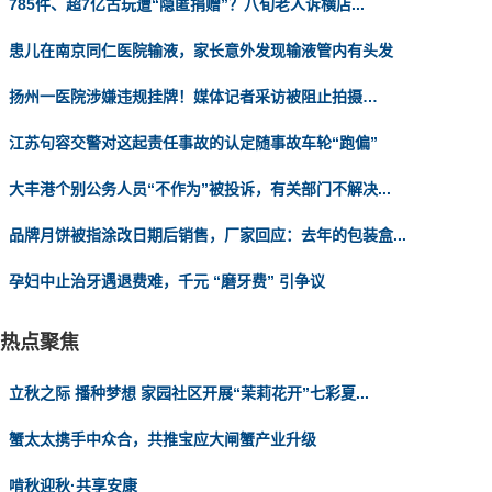
785件、超7亿古玩遭“隐匿捐赠”？八旬老人诉横店...
患儿在南京同仁医院输液，家长意外发现输液管内有头发
扬州一医院涉嫌违规挂牌！媒体记者采访被阻止拍摄…
江苏句容交警对这起责任事故的认定随事故车轮“跑偏”
大丰港个别公务人员“不作为”被投诉，有关部门不解决...
品牌月饼被指涂改日期后销售，厂家回应：去年的包装盒...
孕妇中止治牙遇退费难，千元 “磨牙费” 引争议
热点聚焦
立秋之际 播种梦想 家园社区开展“茉莉花开”七彩夏...
蟹太太携手中众合，共推宝应大闸蟹产业升级
啃秋迎秋·共享安康