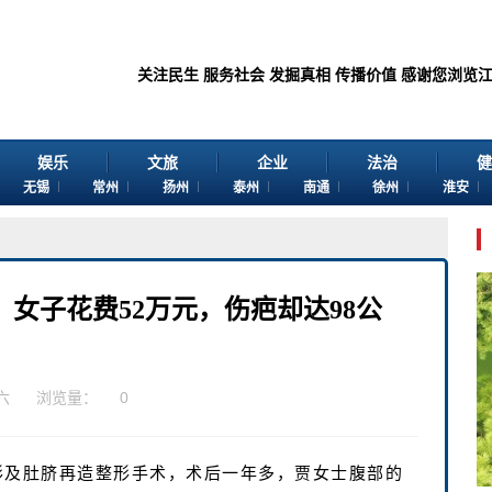
关注民生 服务社会 发掘真相 传播价值 感谢您浏览江苏苏讯网。 欢迎
娱乐
文旅
企业
法治
健
无锡
常州
扬州
泰州
南通
徐州
淮安
女子花费52万元，伤疤却达98公
六
浏览量：
0
形及肚脐再造整形手术，术后一年多，贾女士腹部的