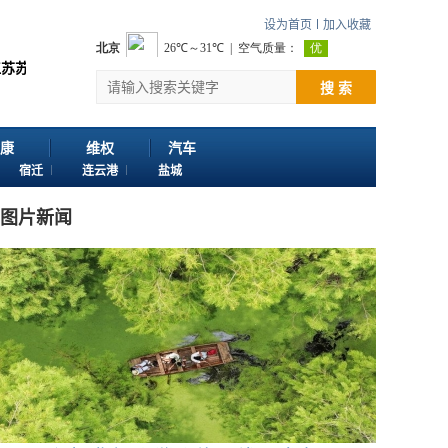
设为首页
加入收藏
投稿：邮箱724922822@qq.com 客服电话：025-86163400 180
搜 索
康
维权
汽车
宿迁
连云港
盐城
图片新闻