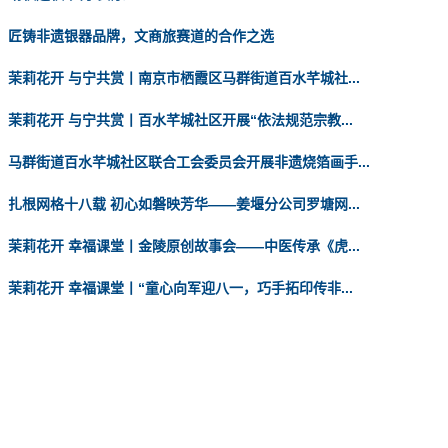
匠铸非遗银器品牌，文商旅赛道的合作之选
茉莉花开 与宁共赏丨南京市栖霞区马群街道百水芊城社...
茉莉花开 与宁共赏丨百水芊城社区开展“依法规范宗教...
马群街道百水芊城社区联合工会委员会开展非遗烧箔画手...
扎根网格十八载 初心如磐映芳华——姜堰分公司罗塘网...
茉莉花开 幸福课堂丨金陵原创故事会——中医传承《虎...
茉莉花开 幸福课堂丨“童心向军迎八一，巧手拓印传非...