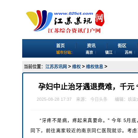
首页
资讯
街区
城市分站：
南京
镇江
苏州
>
>
>
当前位置：
江苏苏讯网
维权
维权信息
孕妇中止治牙遇退费难，千元 “
2025-08-28 17:37 来源：
今日头条
编辑：玖柒
“牙疼不是病，疼起来真要命。” 今年 5
同下，前往离家较近的南京同仁医院就诊。考虑