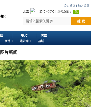
设为首页
加入收藏
感谢您浏览江苏苏讯网。 欢迎投稿：邮箱724922822@qq.com 客服电话：02
搜 索
康
维权
汽车
宿迁
连云港
盐城
图片新闻