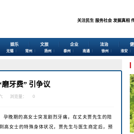
关注民生 服务社会 发掘真相 传播价值 
娱乐
文旅
企业
法治
健
无锡
常州
扬州
泰州
南通
徐州
淮安
磨牙费” 引争议
六
浏览量：
0
月底，孕晚期的高女士突发剧烈牙痛，在丈夫贾先生的陪
到高女士的特殊身体状况，贾先生与医生商定后，预