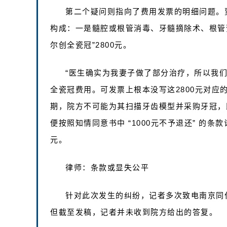
第二个疑问则指向了费用发票的明细问题。贾
构成：一是髓腔或根管消毒、牙髓摘除术、根管预备
尔创全瓷冠”2800元。
“医生确实为我妻子做了部分治疗，所以我们
全瓷冠费用。可发票上根本没写这2800元对应
期，院方不可能为其扫描牙齿模型并采购牙冠，
便按照知情同意书中 “1000元不予退还” 的条款
元。
律师：条款或显失公平
针对此次发生的纠纷，记者多次致电南京同
但截至发稿，记者并未收到院方给出的答复。