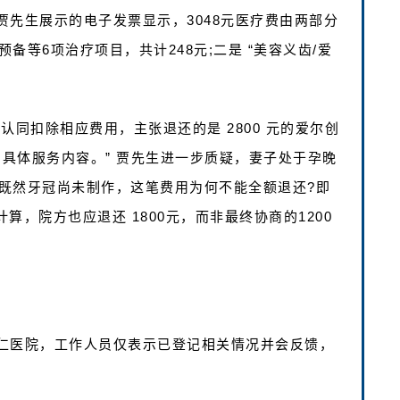
先生展示的电子发票显示，3048元医疗费由两部分
等6项治疗项目，共计248元;二是 “美容义齿/爱
认同扣除相应费用，主张退还的是 2800 元的爱尔创
的具体服务内容。” 贾先生进一步质疑，妻子处于孕晚
既然牙冠尚未制作，这笔费用为何不能全额退还?即
计算，院方也应退还 1800元，而非最终协商的1200
仁医院，工作人员仅表示已登记相关情况并会反馈，