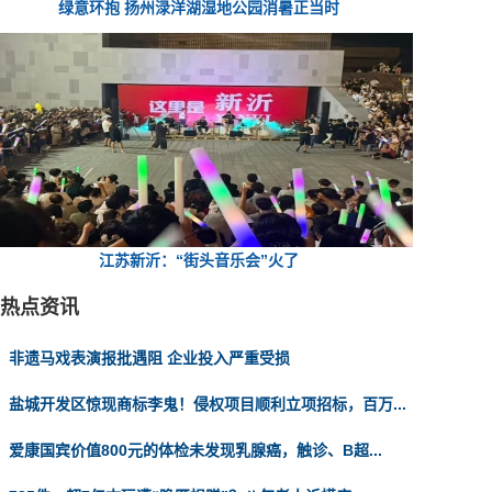
绿意环抱 扬州渌洋湖湿地公园消暑正当时
江苏新沂：“街头音乐会”火了
热点资讯
非遗马戏表演报批遇阻 企业投入严重受损
盐城开发区惊现商标李鬼！侵权项目顺利立项招标，百万...
爱康国宾价值800元的体检未发现乳腺癌，触诊、B超...