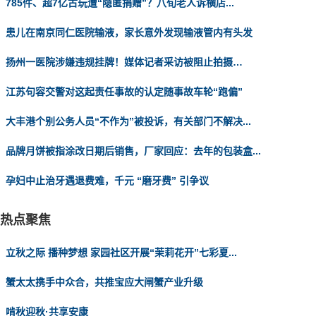
785件、超7亿古玩遭“隐匿捐赠”？八旬老人诉横店...
患儿在南京同仁医院输液，家长意外发现输液管内有头发
扬州一医院涉嫌违规挂牌！媒体记者采访被阻止拍摄…
江苏句容交警对这起责任事故的认定随事故车轮“跑偏”
大丰港个别公务人员“不作为”被投诉，有关部门不解决...
品牌月饼被指涂改日期后销售，厂家回应：去年的包装盒...
孕妇中止治牙遇退费难，千元 “磨牙费” 引争议
热点聚焦
立秋之际 播种梦想 家园社区开展“茉莉花开”七彩夏...
蟹太太携手中众合，共推宝应大闸蟹产业升级
啃秋迎秋·共享安康