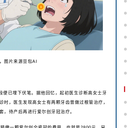
，图片来源豆包AI
段便已埋下伏笔。据他回忆，起初医生诊断高女士牙
诊时，医生发现高女士有两颗牙齿曾做过根管治疗，
套，待产后再进行爱尔创牙冠治疗。
预缴一颗爱尔创全瓷冠的费用，也就是2800元，另