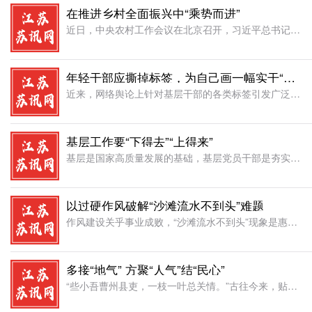
在推进乡村全面振兴中“乘势而进”
近日，中央农村工作会议在北京召开，习近平总书记在会上强调“2026年是“十五五”开局之年，做好“三农”工作至关重要。要坚持以新时代中国特色社会主义思想为指导，深入贯彻党的二十大和二十届历次全会精神，锚
年轻干部应撕掉标签，为自己画一幅实干“自画像”
近来，网络舆论上针对基层干部的各类标签引发广泛讨论。置身一线，我们既感知到这些标签背后的群众期待，也体会到其中的误解与压力。然而，正如“时代是出卷人，我们是答卷人，人民是阅卷人”，基层干部的形象终究不
基层工作要“下得去”“上得来”
基层是国家高质量发展的基础，基层党员干部是夯实国家治理的基石。把基层工作干好干实干出成效，既是对个人价值的充分体现，也是对党和人民群众的高度负责。作为年轻干部，既然选择了扎根基层，便只顾“风雨兼程”，
以过硬作风破解“沙滩流水不到头”难题
作风建设关乎事业成败，“沙滩流水不到头”现象是惠民政策在基层“缩水打折”的典型表现，其症结在于责任虚化、担当弱化、落实浮化。根除这一顽疾，必须发扬钉钉子精神，通过建强组织体系、发挥党员先锋作用、优化服
多接“地气” 方聚“人气”结“民心”
“些小吾曹州县吏，一枝一叶总关情。”古往今来，贴近群众者总能赢得信任，扎根基层者终将收获拥护。在新时代发展征程中，“地气”连着民生福祉，“人气”关乎事业兴衰，“民心”更是执政之基。唯有主动放下架子、扑