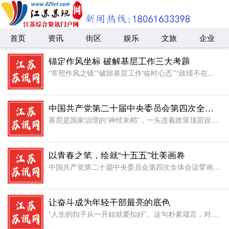
首页
资讯
街区
娱乐
文旅
企业
锚定作风坐标 破解基层工作三大考题
“常照作风之镜”“破除基层工作‘临时心态’”“政绩不在痕迹里”，这三个引发广泛共鸣的热点文章，精准戳中了当前基层治理中的痛点堵点。基层是政策落地的“最后一公里”，也是服务群众的“最先一公里”，能否答好
中国共产党第二十届中央委员会第四次全体会议擘画“十五五”蓝图，为中国未来五年发展指明方向。从“十四五”的稳健前行到“十五五”的全新启航，时代赋予青年党员干部新的使命与担当。他们当以青春之名，在“十五五”的征程中书写无愧于时代的精彩篇章。 怀理想之志，铸就信念“定盘星”。理想信念是青年党员干部的精神支柱和政治灵魂。“十四五”期间，面对复杂多变的国际形势和艰巨繁重的国内改革发展任务，无数青年党员干部凭借坚定的理想信念，冲锋在前，为脱贫攻坚、疫情防控等重大任务贡献力量，书写了壮丽的奋斗史诗。步入“十五五”，前
基层是国家治理的“神经末梢”，一头连着政策顶层设计，一头系着万千群众期盼。无论是乡村振兴的田野上，还是社区治理的街巷里，基层的治理效能直接关乎群众的幸福感、获得感。新时代推进治理现代化，必须牢牢扎根基
以青春之笔，绘就“十五五”壮美画卷
中国共产党第二十届中央委员会第四次全体会议擘画“十五五”蓝图，为中国未来五年发展指明方向。从“十四五”的稳健前行到“十五五”的全新启航，时代赋予青年党员干部新的使命与担当。他们当以青春之名，在“十五五
让奋斗成为年轻干部最亮的底色
“人生的扣子从一开始就要扣好”。这句朴素箴言，对于即将奔赴广阔天地的年轻干部而言，是照亮前程的灯塔，更是行稳致远的罗盘。第一粒扣子，不仅关乎个体生命的价值航向，更决定着未来执政骨干的政治底色与精神气质