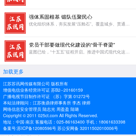
强体系固根基 锻队伍聚民心
优化组织体系，夯实发展“压舱石”。覆盖城乡、贯通全域的组织体系是党执政兴国的坚实根基。面对新业态、新领域不断涌现，组织工作必须主动延伸触角、创新形态，让党的领导扎根在发展的最前沿。例如，在河北任丘市石
党员干部要做现代化建设的“骨干脊梁”
蓝图已绘，“十五五”征程开启。推进中国式现代化这项开创性事业，关键靠人，核心在队伍。党员干部要在工作实际中践行为民宗旨，努力成为现代化建设征程强有力的“中坚支柱”。脚踏实地，让“真金”发光。评价干部，
加载更多
江苏苏讯网传媒有限公司 版权所有
增值电信业务经营许可证 苏B2--20160159
广播电视节目制作许可证 （苏）字第 01272号
本站法律顾问：江苏衡鼎律师事务所 李杰 律师
网络信息安全管理员 陆志光 周盈盈 陆璐
Copyright © 2011 025ct.com All Rights Reserved.
地址：中国·南京 客服电话：025-86163400 手机：18061633398
备案号:苏ICP备12080596号 苏公安网备 32011502010006号