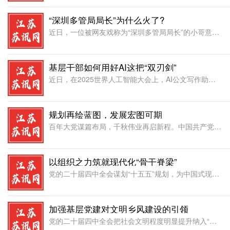
“深圳多管局局长”为什么火了?
近日，一位被网友戏称为“深圳多管局局长”的小哥意外火爆网络，这位“局长”并非真政的公务员，而是一位热衷于关注身边小事的普通市民。从路面破损到盲道受阻，两年多来他拍摄了千余条关于城市基础设施问题的视频，
基层干部如何用好AI这把“双刃剑”
近日，在2025世界人工智能大会上，AI公文写作助手模力通2.0正式发布。该AI助手可以进行AI公文写作、AI风格仿写及AI快速写作，实现了公文从写作到排版的全流程自动化。模力通2.0的发布进一步体现
规划再绘蓝图，发展宏图可期
百年大党谋篇布局，千秋伟业再启新程。中国共产党第二十届中央委员会第四次全体会议的胜利召开，为“十五五”时期发展锚定航向，为基本实现社会主义现代化擘画蓝图。全会审议通过的《中共中央关于制定国民经济和社会
以组织之力筑就现代化“骨干脊梁”
党的二十届四中全会谋划“十五五”规划，为中国式现代化绘就新蓝图。推进这一前无古人的伟大事业，关键在建设一支政治过硬、本领高强、作风扎实的干部队伍。组织部门当以识才之智、育能之方、正风之剑，为现代化征程
加强基层党建对文明乡风建设的引领
党的二十届四中全会把社会文明程度明显提升纳入“十五五”时期经济社会发展的主要目标。10月29日，中国文明乡风大会在延安举行，大会以“文明，让乡村更美好”为主题。要学习运用“千万工程”经验，广泛弘扬社会