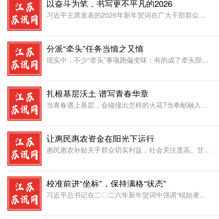
以奋斗为笔，书写更不平凡的2026
习近平主席发表的2026年新年贺词在广大干部群众中引发热烈反响。大家表示，团结就是力量，奋斗开创未来，将努力成为新时代的奋斗者，开辟中国式现代化更加广阔的前景。(2026年1月2日 央视新闻)我们靠团
分派“牵头”任务当慎之又慎
现实中，不少“牵头”事项跑偏变味：有的成了牵头部门唱“独角戏”，有的沦为“甩手掌柜”的遮羞布，还有的因“小马拉大车”推不动、办不实。“牵头”作为跨部门协作的关键抓手，分派时若不三思而行，不仅会让实干者
扎根基层沃土 谱写青春华章
当青春遇上基层，会碰撞出怎样的火花?当奉献融入奋斗，会创造出怎样的价值?这是每一名选择基层的青年公务员都在用行动回答的时代之问。选择基层，就是选择了一种成长路径。基层是政策落地的“最后一公里”，是矛盾
让惠民惠农资金在阳光下运行
惠民惠农补贴关乎群众切实利益，社会关注度高。甘肃省纪委监委将惠民惠农补贴发放管理问题整治列入全省性整治项目，通过“治已病”和“防未病”、“点上改”和“面上治”相结合，推动惠民惠农补贴发放管理更加规范高
校准前进“坐标”，保持满格“状态”
习近平总书记在二〇二六年新年贺词中强调“锐始者必图其终，成功者先计于始。我们要锚定目标任务，坚定信心、乘势而上，扎实推动高质量发展，进一步全面深化改革开放，推进全体人民共同富裕，续写中国奇迹新篇章。”