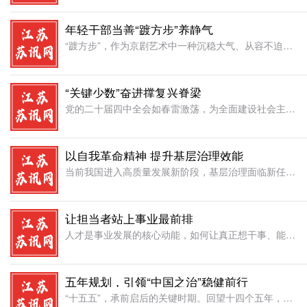
年轻干部当善“踱方步”养静气
“踱方步”，作为京剧艺术中一种沉稳大气、从容不迫的舞台步法，不仅是艺术程式，更是东方智慧与中华气度的鲜活呈现。它象征着举重若轻的定力与“运筹帷幄之中，决胜千里之外”的深远谋略。习近平总书记曾引用陈云同
“关键少数”奋进撑复兴脊梁
党的二十届四中全会如春雷激荡，为全面建设社会主义现代化国家擘画新蓝图。在这场关乎民族复兴的伟大征程中，党员干部作为“关键少数”，当以“闯”的劲头、“创”的智慧、“干”的作风，将全会精神转化为破浪前行的
以自我革命精神 提升基层治理效能
当前我国进入高质量发展新阶段，基层治理面临新任务新挑战。治理效能直接关系到群众满意度、社会和谐度和党的执政基础。提升治理效能，关键在于以彻底的自我革命精神，破除积弊、革新机制、锤炼队伍。提升基层治理效
让担当者站上事业最前排
人才是事业发展的核心动能，如何让真正想干事、能干事、干成事的干部脱颖而出、发光发热，是组织工作必须答好的时代课题。现实中，“多干多错、少干少错”的顾虑、“按部就班、论资排辈”的惯性，在一定程度上制约着
五年规划，引领“中国之治”稳健前行
“十五五”，承前启后的关键时期。回望十四个五年，展望新的五年，眺望伟大复兴的航程，我们更能深刻理解“中国之制”的巨大优势，更能深刻感受“中国之治”的强大效能。五年规划，恰似一部厚重的奋进史诗，字里行间