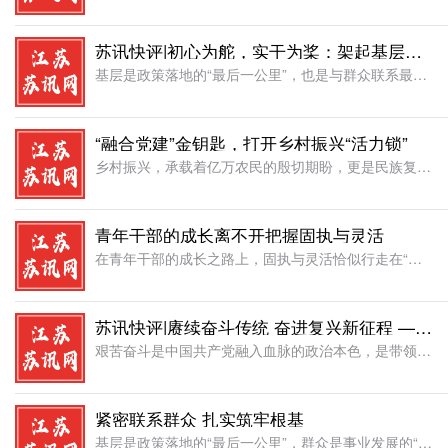
苏讯快评|初心为舵，实干为桨：架起基层连心桥
基层是政策落地的“最后一公里”，也是与群众联系最紧密的地方。对于基层干部而言，坚守为民初心不是一句空洞的口号，而是融入血脉的信仰;深耕服务沃土不是一时的热情，而是贯穿工作的准则。在推进中国式现代化的路
“融合党建”金钥匙，打开乡村振兴“活力锁”
乡村振兴，承载着亿万农民的殷切期盼，更是民族复兴的深沉根基。而要实现其蓬勃生命力，必须寻得一把精准适配的“钥匙”。在乡村全面振兴的伟大征程中，“融合党建”正以其独特的内生动力与组织优势，成为开启乡村沉
青年干部的成长离不开把握固执与灵活
在青年干部的成长之路上，固执与灵活恰似行走在“平衡木”两端的关键因素，需要精准把握。过于固执，容易固步自封，错失机遇;过度灵活，又可能流于圆滑，失去原则。只有在两者之间找到平衡点，才能稳步前行，成长为
苏讯快评|赓续奋斗传统 奋进复兴新征程 ——在“十四五”与“十五五”交汇关键时期弘扬艰苦奋斗精神
艰苦奋斗是中国共产党融入血脉的政治本色，是带领人民跨越难关、夺取胜利的锐利武器。从井冈山的星星之火到长征路上的雄关漫步，从延安窑洞的艰苦创业到北大荒的垦拓奋进，从“宁肯少活二十年，拼命也要拿下大油田”
紧密联系群众 扎实筑牢根基
基层是政策落地的“最后一公里”，群众是事业发展的“源头活水”。基层干部与群众的联系紧不紧密，不仅关系到政策执行的效果，更关乎人心向背与社会根基的稳固。在全面建设社会主义现代化国家的新征程上，重新审视并