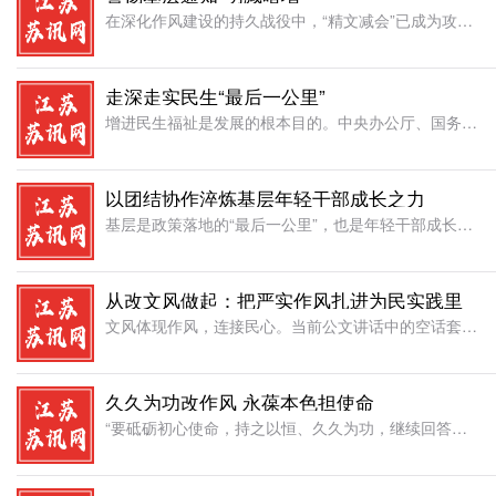
在深化作风建设的持久战役中，“精文减会”已成为攻克形式主义顽疾的核心战场。中央反复强调压减文件数量、提升文件质量的重要性，然而，个别地方却采取“阳奉阴违”的策略：表面上精简“红头文件”，暗地里却以工作
走深走实民生“最后一公里”
增进民生福祉是发展的根本目的。中央办公厅、国务院办公厅印发的《关于进一步保障和改善民生着力解决群众急难愁盼的意见》，为新时代民生建设锚定了“精准坐标”。民生工作的“最后一公里”，终究要靠干部的脚步去丈
以团结协作淬炼基层年轻干部成长之力
基层是政策落地的“最后一公里”，也是年轻干部成长的“练兵场”。对于初入基层的年轻干部而言，培养团结协作的团队精神，既是快速融入岗位的“敲门砖”，更是担当作为的“硬支撑”。唯有凝心聚力、携手共进，将个人
从改文风做起：把严实作风扎进为民实践里
文风体现作风，连接民心。当前公文讲话中的空话套话、表面文章，实为脱离实际、敷衍塞责作风的表现，耗费精力、疏离群众。改进文风是推动作风转变、提升治理能力的重要突破口。改文风，重在去虚求实，铲除形式主义滋
久久为功改作风 永葆本色担使命
“要砥砺初心使命，持之以恒、久久为功，继续回答好延安‘窑洞之问’，书写无愧于人民的时代答卷。”习近平主席在二〇二六年新年贺词中的郑重嘱托，饱含着对历史规律的深刻洞察，更传递着全面从严治党的坚定决心。作