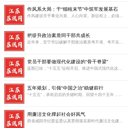
作风系大局：于“细枝末节”中筑牢发展基石
作风建设关乎事业兴衰、人心向背。新征程上，必须坚持从小事小节入手，从日常经常严起，在强化制度约束、突出示范带动、提升服务质效中，推动优良作风融入血脉、见诸行动，为高质量发展注入持久动力。于制度执行中见
把提升政治素质同干部共成长
近年来，安宁市以破解干部政治素质考不准、考不实难题为突破口，坚持把干部政治素质考察与日常管理相结合，通过精准画像、多维透视、融入管理，着力构建标准清晰、系统完备的政治素质考察模式。政治素质是党员干部的
党员干部要做现代化建设的“骨干脊梁”
蓝图已绘，“十五五”征程开启。推进中国式现代化这项开创性事业，关键靠人，核心在队伍。党员干部要在工作实际中践行为民宗旨，努力成为现代化建设征程强有力的“中坚支柱”。脚踏实地，让“真金”发光。评价干部，
五年规划，引领“中国之治”稳健前行
“十五五”，承前启后的关键时期。回望十四个五年，展望新的五年，眺望伟大复兴的航程，我们更能深刻理解“中国之制”的巨大优势，更能深刻感受“中国之治”的强大效能。五年规划，恰似一部厚重的奋进史诗，字里行间
用廉洁文化撑起社会好风气
西省咸阳市纪委监委认真贯彻落实新时代廉洁文化建设要求，探究红色革命文化与廉洁文化的内在关联，通过深入挖掘马栏革命纪念馆、安吴青年训练班纪念馆等本地红色资源中的廉洁元素，系统梳理革命故事里的清廉理念，推