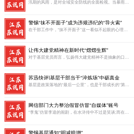
汛期的风雨，是对全域安全防线的全面检视。当暴雨如注、洪流渐涨，城市内涝是否可控、山区山洪是否能防、江河堤坝是否稳固、交通干线是否畅通……每一个环节都关乎人民群众的生命财产安全，关乎经济社会发展的大局。
警惕“抹不开面子”成为违规违纪的“导火索”
在干部工作中，“抹不开面子”这一看似不起眼的心理因素，正悄然演变为诸多违规违纪行为的秘密诱因。它如同一股暗流，在人情世故的遮掩下，侵蚀着干部队伍的纪律堤坝，严重威胁着政治生态的风清气正。从现实情况来看
让伟大建党精神在新时代“熠熠生辉”
对于基层党员而言，弘扬伟大建党精神不是抽象的口号，而是体现在日常工作的一言一行中，从解决群众家门口的小事、攻克岗位上的小难题做起，让精神力量在细微处生根发芽。伟大建党精神是化解邻里纠纷的“金钥匙”。社
苏迅快评|基层干部当于“淬炼场”中砺真金
基层是政策落地的“最后一公里”，也是干部成长的“第一练兵场”。在这里，既有日常工作的琐碎繁杂，也有突发状况的紧急考验;既有群众期盼的沉甸甸分量，也有改革攻坚的硬骨头。当前汛期的高温和暴雨交替，恰是干部
网信部门大力整治假冒仿冒“自媒体”账号
“李鬼”仿冒李逵的闹剧，在水浒传中不过是笑谈;而在当下网络空间，一批顶着“XX报”“XX官方”名头的假冒仿冒“自媒体”，却早已跳出虚构情节，演变成扰乱社会秩序的现实公害。网信部门近期依法处置3008个
警惕基层通知“明减暗增”