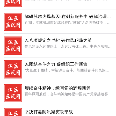
解码苏超火爆基因-在创新服务中 破解治理难题
近期，江苏省城市足球联赛以“苏超”之名强势破圈，场均观赛过万、话题热搜不断的现象级表现，不仅展现了民间体育赛事的活力，更给基层工作者带来深刻启示。这场爆火绝非偶然，其精准把握需求、挖掘地方资源、创新工
以八项规定之 “锋” 破作风积弊之茧
作风建设永远在路上，永远没有休止符。中央八项规定如同一柄利刃，剖开积弊之茧，以雷霆万钧之势荡涤歪风邪气，在新时代的答卷上书写下激浊扬清的壮丽篇章。这一短短600余字的铁律，似围棋盘上的“胜负手”，一子
以团结奋斗之力 促组织工作新篇
“力量生于团结，幸福源自奋斗。能团结奋斗的民族才有前途，能团结奋斗的政党才能立于不败之地。”在新时代新征程中，组织部门作为党的重要职能部门，肩负着为党和人民事业选贤任能、强基固本的重要使命，组工干部更
赓续奋斗精神，续写党的辉煌新篇
百年风雨兼程，奋斗精神始终是中国共产党穿越迷雾、踏浪前行的精神密码。从石库门到天安门,从兴业路到复兴路，正是一代又一代共产党人以“革命理想高于天”的执着、“敢教日月换新天”的担当、“将改革进行到底”的
坚决打赢防汛减灾攻坚战